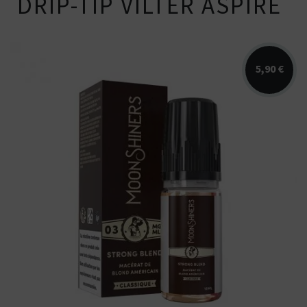
DRIP-TIP VILTER ASPIRE
5,90 €
Arômes : macérât de blond. E-liquide
Moonshiners. Disponible en 50 pour...