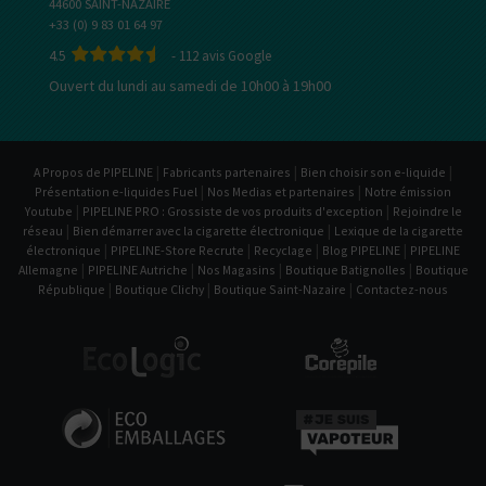
44600 SAINT-NAZAIRE
+33 (0) 9 83 01 64 97
4.5
-
112
avis Google
Ouvert du lundi au samedi de 10h00 à 19h00
|
|
|
A Propos de PIPELINE
Fabricants partenaires
Bien choisir son e-liquide
|
|
Présentation e-liquides Fuel
Nos Medias et partenaires
Notre émission
|
|
Youtube
PIPELINE PRO : Grossiste de vos produits d'exception
Rejoindre le
|
|
réseau
Bien démarrer avec la cigarette électronique
Lexique de la cigarette
|
|
|
|
électronique
PIPELINE-Store Recrute
Recyclage
Blog PIPELINE
PIPELINE
|
|
|
|
Allemagne
PIPELINE Autriche
Nos Magasins
Boutique Batignolles
Boutique
|
|
|
République
Boutique Clichy
Boutique Saint-Nazaire
Contactez-nous