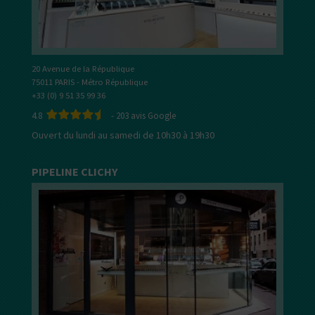
20 Avenue de la République
75011 PARIS - Métro République
+33 (0) 9 51 35 99 36
4.8
-
203
avis Google
Ouvert du lundi au samedi de 10h30 à 19h30
PIPELINE CLICHY