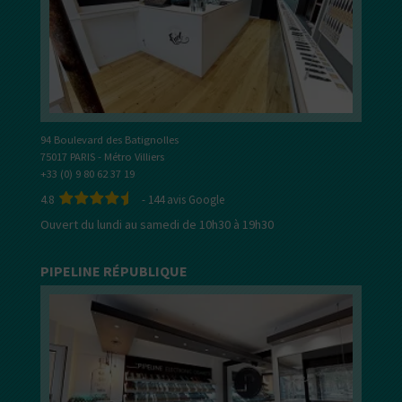
94 Boulevard des Batignolles
75017 PARIS - Métro Villiers
+33 (0) 9 80 62 37 19
4.8
-
144
avis Google
Ouvert du lundi au samedi de 10h30 à 19h30
PIPELINE RÉPUBLIQUE