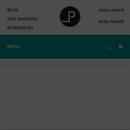
BLOG
MON COMPTE
NOS MAGASINS
MON PANIER
REVENDEURS
MENU
Accueil
>
Matériel Expert
>
Drip Tips
>
DRIP-TIP VILTER ASPIRE