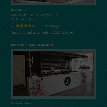
10 rue Bonnet
92110 CLICHY - Métro Porte de Clichy
+33 (0) 1 47 37 33 75
4.9
-
151
avis Google
Ouvert du lundi au samedi de 10h30 à 19h30
PIPELINE SAINT-NAZAIRE
28 rue de la Paix