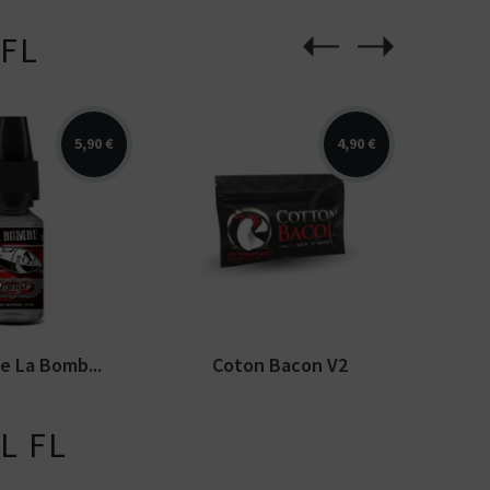
 FL
5,90 €
4,90 €
Coton pour le montage
caramel, café,
d'atomiseurs
oque, blond,
reconstuctibles. Fabriqué
cannelle. La...
par Wick...
de La Bomb...
Coton Bacon V2
L FL