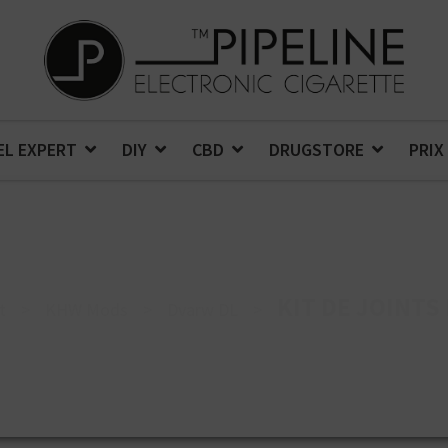
EL EXPERT
DIY
CBD
DRUGSTORE
PRIX
KIT DE JOINTS
t
>
KHW Mods
>
Dvarw DL
>