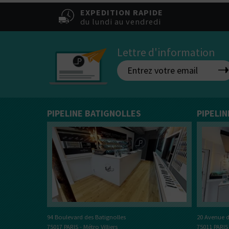
Vous ê
50% / 50%
directe
indirecte
EXPEDITION RAPIDE
Tube
du lundi au vendredi
Box
Lettre d'information
PIPELINE BATIGNOLLES
PIPELI
20 Avenue d
94 Boulevard des Batignolles
75011 PARIS
75017 PARIS - Métro Villiers