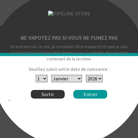
+
"
 DL FL
NE VAPOTEZ PAS SI VOUS NE FUMEZ PAS
 l'atomiseur Dvarw DL FL par KHW Mods.
En entrant sur ce site, je reconnais être majeur(e) et que je suis
autorisé(e) par la législation de mon pays à acheter des produits
contenant de la nicotine.
Veuillez saisir votre date de naissance :
onique est interdite aux personnes de moins de 18 ans, et déc
es allergiques à la nicotine, au propylène glycol et aux perso
Sortir
Entrer
"
n savoir plus sur la marque KHW Mods et ses produi