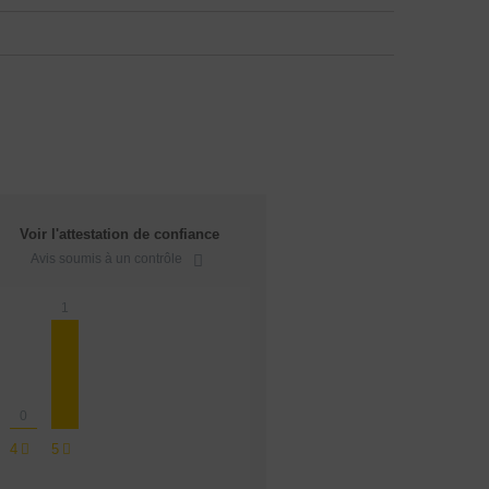
Voir l'attestation de confiance
Avis soumis à un contrôle
1
0
4
5
CBD : L'UNIVERS DÉDIÉ À LA R
LE DRUGSTORE DU PI
Saveur
Arôme
Saveur
Arôme
VOIR