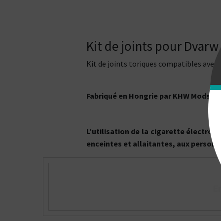
Kit de joints pour Dvarw
Kit de joints toriques compatibles avec
Fabriqué en Hongrie par KHW Mods
L’utilisation de la cigarette électr
enceintes et allaitantes, aux personn
E