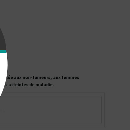
onseillée aux non-fumeurs, aux femmes
nnes atteintes de maladie.
ts