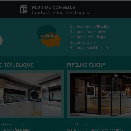
tes plutôt ?
PLUS DE CONSEILS
Bottom
Contactez nos boutiques
Feeder
E-Pipe
Service client PIPELINE
Boutique Batignolles
Boutique République
Boutique Clichy
Boutique Saint Nazaire
NE RÉPUBLIQUE
PIPELINE CLICHY
e la République
10 rue Bonnet
 - Métro République
92110 CLICHY - Métro Porte de Clichy