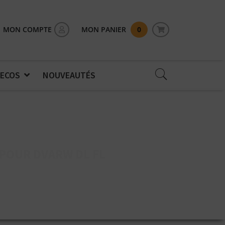
MON COMPTE
MON PANIER
0
 ECOS
NOUVEAUTÉS
 POUR DVARW DL FL