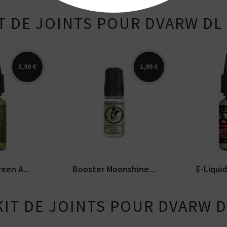
T DE JOINTS POUR DVARW DL
3,90 €
1,90 €
 verte. FUEL
Booster Moonshiners en
Arômes : 
de disponible
10ml et 20 mg/ml de
fruits à c
nicotine. PG/VG de 50/50.
chocolat, 
een A...
Booster Moonshine...
E-Liqui
KIT DE JOINTS POUR DVARW D