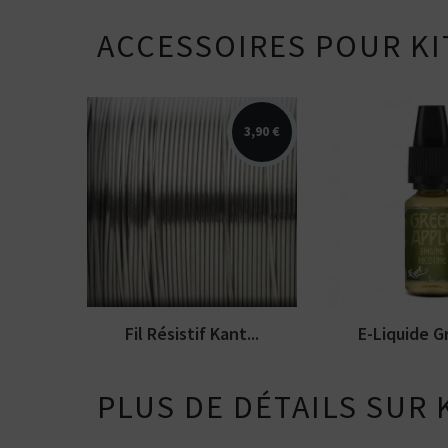
ACCESSOIRES POUR KI
3,90 €
Fil résistif Kanthal D de 10
Arôme : pomme
mètres - Disponible en 0,20
Series. E-liqui
mm
en 10 et 50ml.
Fil Résistif Kant...
E-Liquide Gr
PLUS DE DÉTAILS SUR 