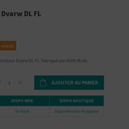
r Dvarw DL FL
n stock
atomiseur Dvarw DL FL. Fabriqué par KHW Mods.
AJOUTER AU PANIER
DISPO WEB
DISPO BOUTIQUE
En stock
Disponible dans 4 magasins