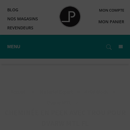
BLOG
MON COMPTE
NOS MAGASINS
MON PANIER
REVENDEURS
MENU
Accueil
>
Matériel Expert
>
KHW Mods
>
Dvarw MTL
>
CHEMINÉE EN PEEK AVEC TROU POUR
DVARW MTL FL