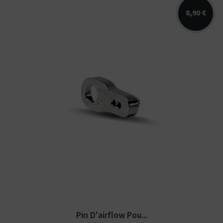
8,90 €
Pin/ insert d'airflow pour l'atomiseur
Dvarw MTL FL par KHW Mods....
Pin D'airflow Pou...