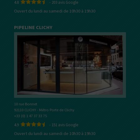
4.8
-
203
avis Google
Ouvert du lundi au samedi de 10h30 à 19h30
PIPELINE CLICHY
10 rue Bonnet
92110 CLICHY - Métro Porte de Clichy
+33 (0) 1 47 37 33 75
4.9
-
151
avis Google
Ouvert du lundi au samedi de 10h30 à 19h30