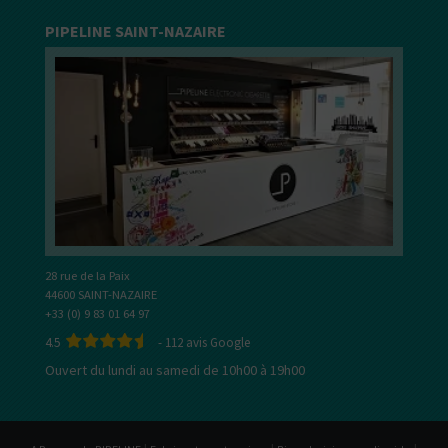
PIPELINE SAINT-NAZAIRE
28 rue de la Paix
44600 SAINT-NAZAIRE
+33 (0) 9 83 01 64 97
4.5
-
112
avis Google
Ouvert du lundi au samedi de 10h00 à 19h00