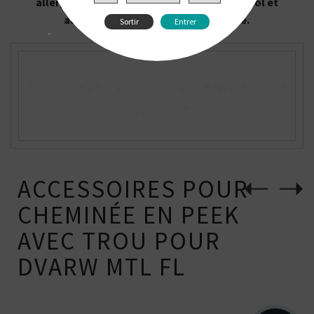
allergiques à la nicotine, au propylène glycol et
aux personnes atteintes de maladie.
Sortir
Entrer
"
En savoir plus sur la marque KHW Mods et
ses produits
ACCESSOIRES POUR
CHEMINÉE EN PEEK
AVEC TROU POUR
DVARW MTL FL