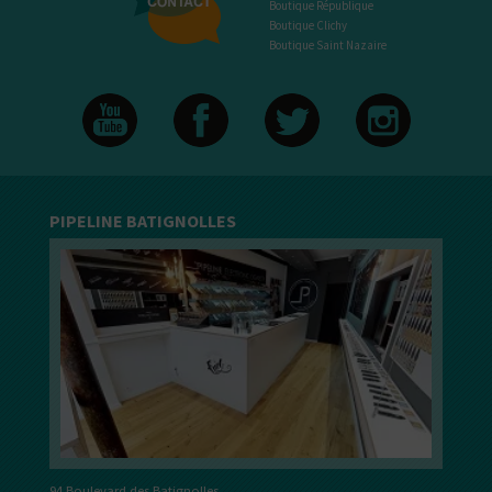
Boutique République
Boutique Clichy
Boutique Saint Nazaire
PIPELINE BATIGNOLLES
94 Boulevard des Batignolles