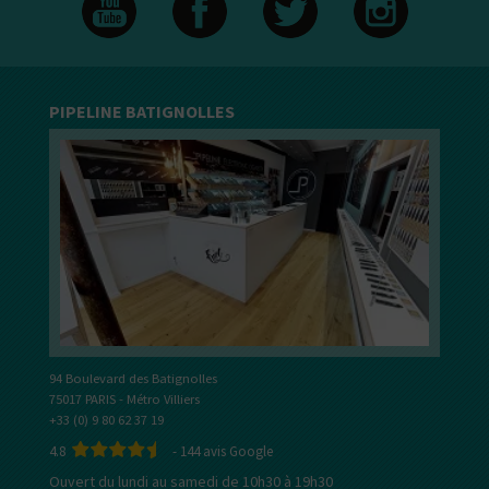
PIPELINE BATIGNOLLES
94 Boulevard des Batignolles
75017 PARIS - Métro Villiers
+33 (0) 9 80 62 37 19
4.8
-
144
avis Google
Ouvert du lundi au samedi de 10h30 à 19h30