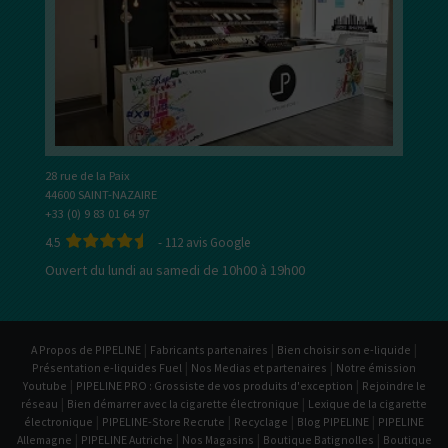
28 rue de la Paix
44600 SAINT-NAZAIRE
+33 (0) 9 83 01 64 97
4.5
-
112
avis Google
Ouvert du lundi au samedi de 10h00 à 19h00
|
|
|
A Propos de PIPELINE
Fabricants partenaires
Bien choisir son e-liquide
|
|
Présentation e-liquides Fuel
Nos Medias et partenaires
Notre émission
|
|
Youtube
PIPELINE PRO : Grossiste de vos produits d'exception
Rejoindre le
|
|
réseau
Bien démarrer avec la cigarette électronique
Lexique de la cigarette
|
|
|
|
électronique
PIPELINE-Store Recrute
Recyclage
Blog PIPELINE
PIPELINE
|
|
|
|
Allemagne
PIPELINE Autriche
Nos Magasins
Boutique Batignolles
Boutique