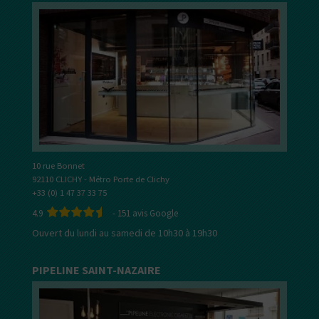
10 rue Bonnet
92110 CLICHY - Métro Porte de Clichy
+33 (0) 1 47 37 33 75
4.9
-
151
avis Google
Ouvert du lundi au samedi de 10h30 à 19h30
PIPELINE SAINT-NAZAIRE