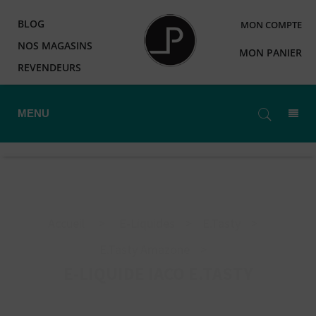
BLOG
MON COMPTE
NOS MAGASINS
MON PANIER
REVENDEURS
MENU
Accueil
>
E-Liquides
>
E.Tasty
>
E.Tasty Amazone
>
E-LIQUIDE IACO E.TASTY