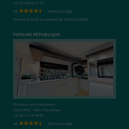
+33 (0) 9 80 62 37 19
4.8
-
144
avis Google
Ouvert du lundi au samedi de 10h30 à 19h30
PIPELINE RÉPUBLIQUE
20 Avenue de la République
75011 PARIS - Métro République
+33 (0) 9 51 35 99 36
4.8
-
203
avis Google