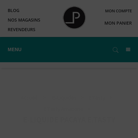
BLOG
MON COMPTE
NOS MAGASINS
MON PANIER
REVENDEURS
MENU
Accueil
>
E-Liquides
>
E.Tasty
>
E.Tasty Amazone
>
E-LIQUIDE PACAYA E.TASTY