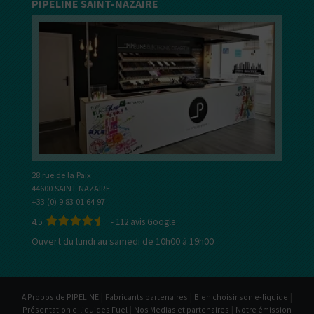
PIPELINE SAINT-NAZAIRE
28 rue de la Paix
44600 SAINT-NAZAIRE
+33 (0) 9 83 01 64 97
4.5
-
112
avis Google
Ouvert du lundi au samedi de 10h00 à 19h00
|
|
|
A Propos de PIPELINE
Fabricants partenaires
Bien choisir son e-liquide
|
|
Présentation e-liquides Fuel
Nos Medias et partenaires
Notre émission