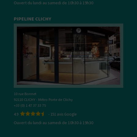
Ouvert du lundi au samedi de 10h30 à 19h30
PIPELINE CLICHY
10 rue Bonnet
92110 CLICHY - Métro Porte de Clichy
+33 (0) 1 47 37 33 75
4.9
-
151
avis Google
Ouvert du lundi au samedi de 10h30 à 19h30