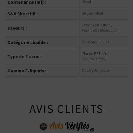
Contenance (ml) :
50 ml
S&V Shortfill :
50 pour 60ml
Limonade, Citron,
Saveurs :
Framboise bleue, Litchi
Catégorie Liquide :
Boissons, Fruités
Flacon PET 60ml -
Type de flacon :
Sécurité enfant
Gamme E-liquide :
E.Tasty Amazone
AVIS CLIENTS