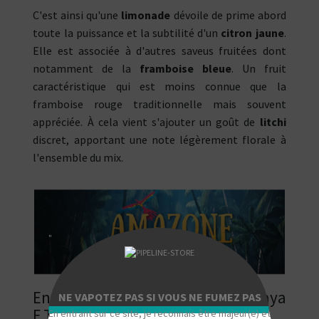
C'est ainsi qu'une
limonade
dévoile de prime abord
toute la puissance et la subtilité d'un
citron jaune
.
Elle est associée à d'autres saveus fruitées dont
notamment de la
framboise bleue
. Un fruit
caractéristique qui est moins connue que la
framboise rouge traditionnelle mais souvent
appréciée. À cela vient s'ajouter un goût de
litchi
discret, apportant une note légèrement florale à
l'ensemble du mix.
"
En savoir plus sur l'e-liquide Pacaya
NE VAPOTEZ PAS SI VOUS NE FUMEZ PAS
E.Tasty Amazone
En entrant sur ce site, je reconnais être majeur(e) et