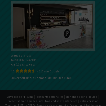
28 rue de la Paix
44600 SAINT-NAZAIRE
+33 (0) 9 83 01 64 97
4.5
-
112
avis Google
Ouvert du lundi au samedi de 10h00 à 19h00
|
|
|
A Propos de PIPELINE
Fabricants partenaires
Bien choisir son e-liquide
|
|
Présentation e-liquides Fuel
Nos Medias et partenaires
Notre émission
|
|
Youtube
PIPELINE PRO : Grossiste de vos produits d'exception
Rejoindre le