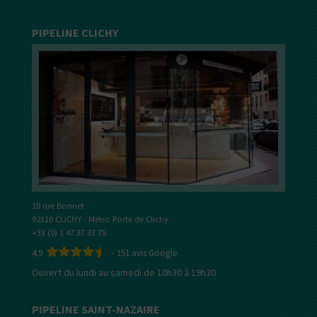
PIPELINE CLICHY
10 rue Bonnet
92110 CLICHY - Métro Porte de Clichy
+33 (0) 1 47 37 33 75
4.9
-
151
avis Google
Ouvert du lundi au samedi de 10h30 à 19h30
PIPELINE SAINT-NAZAIRE