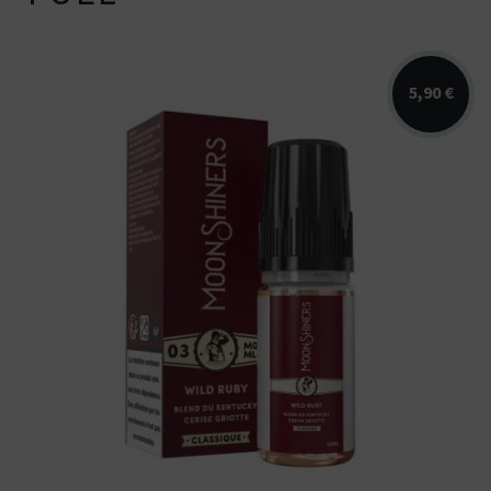
5,90 €
Arômes : blend du Kentucky, cerise
griotte. E-liquide Bootleg Series...