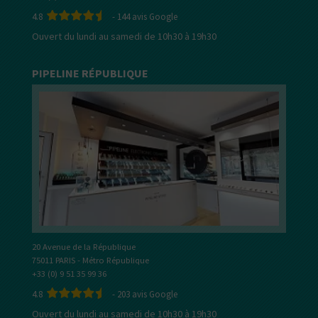
4.8
-
144
avis Google
Ouvert du lundi au samedi de 10h30 à 19h30
PIPELINE RÉPUBLIQUE
20 Avenue de la République
75011 PARIS - Métro République
+33 (0) 9 51 35 99 36
4.8
-
203
avis Google
Ouvert du lundi au samedi de 10h30 à 19h30