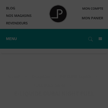
BLOG
MON COMPTE
NOS MAGASINS
MON PANIER
REVENDEURS
MENU
Accueil
>
E-Liquides
>
PIPELINE Liquids
>
FUEL Black Series
>
E-LIQUIDE DUBAI NIGHT FUEL