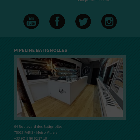
PIPELINE BATIGNOLLES
94 Boulevard des Batignolles
75017 PARIS - Métro Villiers
+33 (0) 9 80 62 37 19