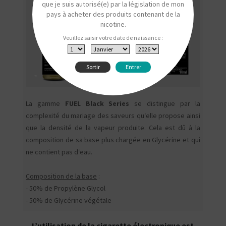
que je suis autorisé(e) par la législation de mon
pays à acheter des produits contenant de la
nicotine.
Veuillez saisir votre date de naissance :
Sortir
Entrer
"
La gamme
FUEL Black Series
se distingue par la
complexité du mariage des saveurs qu‘elle propose ainsi
que la densité de la vapeur produite. Cela est dû à la
composition de sa base plus chargée en Glycérine et qui
ne contient pas d‘eau.
Composition de la base
:
- 50% de Propylène Glycol
- 50% de Glycérine végétale
L’utilisation de la cigarette électronique est