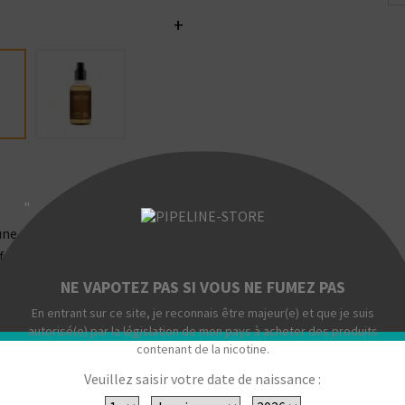
+
"
une saveur mentholée et fraiche authentique.
raiche pour une utilisation quotidienne.
NE VAPOTEZ PAS SI VOUS NE FUMEZ PAS
En entrant sur ce site, je reconnais être majeur(e) et que je suis
autorisé(e) par la législation de mon pays à acheter des produits
contenant de la nicotine.
Veuillez saisir votre date de naissance :