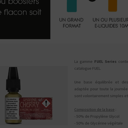
La gamme
FUEL Series
contie
catalogue FUEL.
Une base équilibrée et de
adaptée pour toute la journé
sont volontairement simples et
Composition de la base
:
- 50% de Propylène Glycol
Kits pour Fumeur
Kits pour Fumeur
- 50% de Glycérine végétale
MODÉRÉ
IMPORTANT
Saveur
Les
Saveur
Arôme