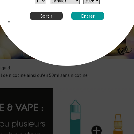
Sortir
Entrer
"
iquid.
l de nicotine ainsi qu'en 50ml sans nicotine.