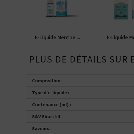
Vous ê
50% / 50%
directe
indirecte
liquide Cupide Fraicheur.
Petit Nuage. E-
Tube
Disponible en 10...
disponible en 1
Box
E-Liquide Menthe ...
E-Liquide Me
PLUS DE DÉTAILS SUR
Composition :
Type d'e-liquide :
Contenance (ml) :
S&V Shortfill :
Saveurs :