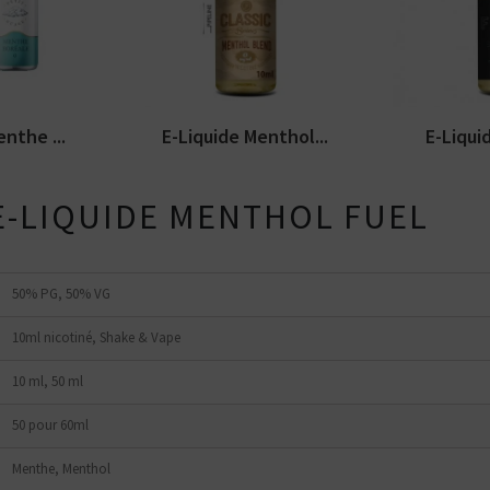
tes plutôt ?
liquide
PIPELINE Classic Series. E-
chlorophy
Bottom
0ml.
liquide disponible...
Series....
Feeder
E-Pipe
nthe ...
E-Liquide Menthol...
E-Liqui
 E-LIQUIDE MENTHOL FUEL
50% PG, 50% VG
10ml nicotiné, Shake & Vape
10 ml, 50 ml
50 pour 60ml
Menthe, Menthol