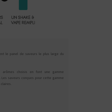
nt le panel de saveurs le plus large du
s arômes choisis en font une gamme
e. Les saveurs conçues pour cette gamme
 claires.
CBD : L'UNIVERS DÉDIÉ À LA R
LE DRUGSTORE DU PI
Saveur
Arôme
Saveur
Arôme
VOIR