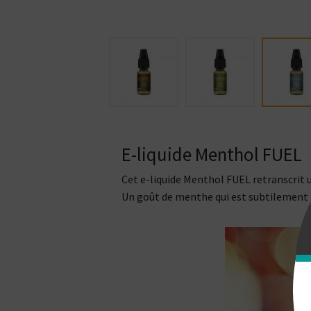
E-liquide Menthol FUEL
Cet e-liquide Menthol FUEL retranscrit 
Un goût de menthe qui est subtilement f