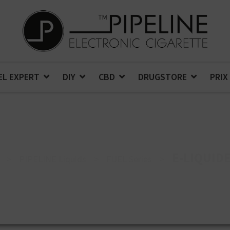
EL EXPERT
DIY
CBD
DRUGSTORE
PRIX
E-LIQUID
>
PIPELINE Liquids
>
FUEL Series
>