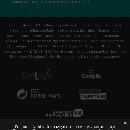
Ouvert du lundi au samedi de 10h00 à 19h00
|
|
|
A Propos de PIPELINE
Fabricants partenaires
Bien choisir son e-liquide
|
|
Présentation e-liquides Fuel
Nos Medias et partenaires
Notre émission
|
|
Youtube
PIPELINE PRO : Grossiste de vos produits d'exception
Rejoindre le
|
|
réseau
Bien démarrer avec la cigarette électronique
Lexique de la cigarette
|
|
|
|
électronique
PIPELINE-Store Recrute
Recyclage
Blog PIPELINE
PIPELINE
|
|
|
|
Allemagne
PIPELINE Autriche
Nos Magasins
Boutique Batignolles
Boutique
|
|
|
République
Boutique Clichy
Boutique Saint-Nazaire
Contactez-nous
En poursuivant votre navigation sur ce site, vous acceptez