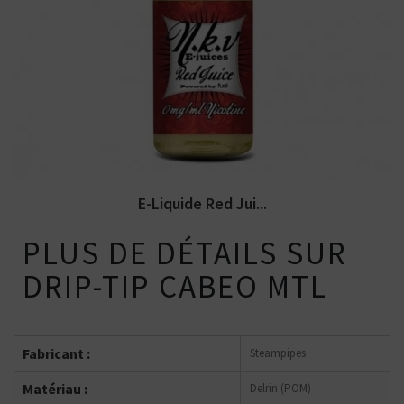
Arômes : fraise, framboise, barbe à papa,
vanille, menthol. NKV...
E-Liquide Red Jui...
PLUS DE DÉTAILS SUR
DRIP-TIP CABEO MTL
Fabricant :
Steampipes
Matériau :
Delrin (POM)