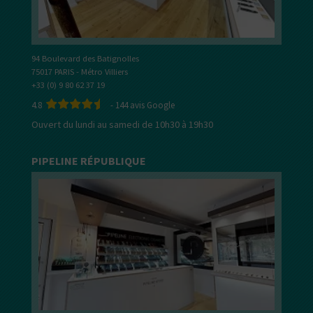
94 Boulevard des Batignolles
75017 PARIS - Métro Villiers
+33 (0) 9 80 62 37 19
4.8
-
144
avis Google
Ouvert du lundi au samedi de 10h30 à 19h30
PIPELINE RÉPUBLIQUE