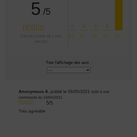
5
/5
0
0
0
0
1
2
3
4
5
Calculé à partir de
1
avis
client(s)
Trier l'affichage des avis :
Anonymous A.
publié le 05/05/2021
suite à une
commande du 10/04/2021
5/5
Très agréable