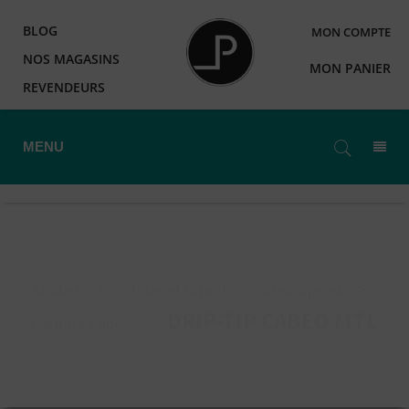
BLOG
MON COMPTE
NOS MAGASINS
MON PANIER
REVENDEURS
MENU
Accueil
>
Matériel Expert
>
Steampipes
>
DRIP-TIP CABEO MTL
Gamme Cabeo
>