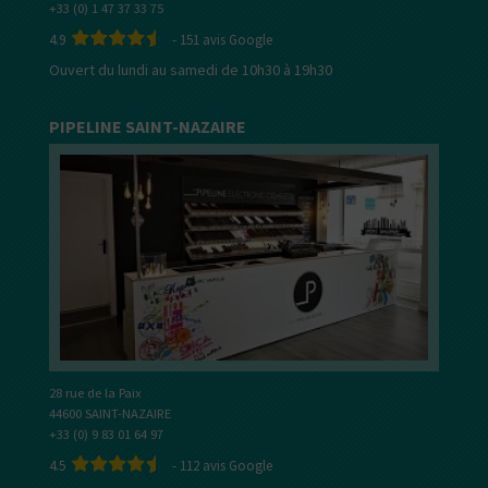
+33 (0) 1 47 37 33 75
4.9
-
151
avis Google
Ouvert du lundi au samedi de 10h30 à 19h30
PIPELINE SAINT-NAZAIRE
28 rue de la Paix
44600 SAINT-NAZAIRE
+33 (0) 9 83 01 64 97
4.5
-
112
avis Google