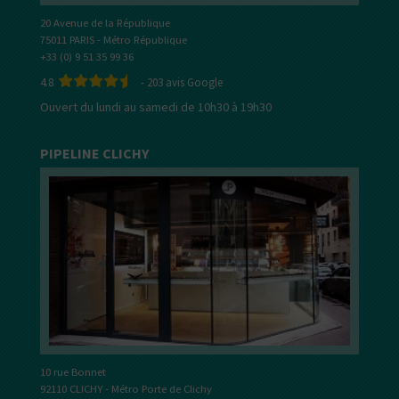
20 Avenue de la République
75011 PARIS - Métro République
+33 (0) 9 51 35 99 36
4.8
-
203
avis Google
Ouvert du lundi au samedi de 10h30 à 19h30
PIPELINE CLICHY
10 rue Bonnet
92110 CLICHY - Métro Porte de Clichy