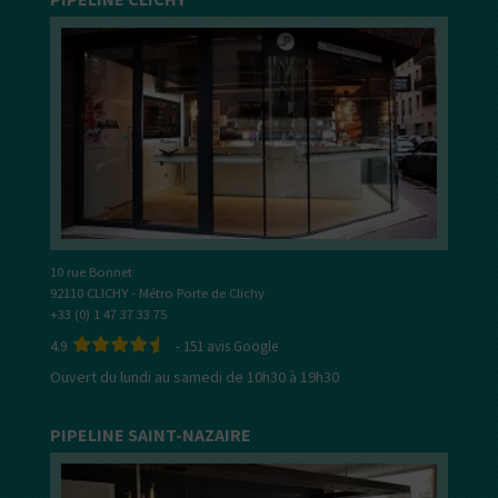
10 rue Bonnet
92110 CLICHY - Métro Porte de Clichy
+33 (0) 1 47 37 33 75
4.9
-
151
avis Google
Ouvert du lundi au samedi de 10h30 à 19h30
PIPELINE SAINT-NAZAIRE