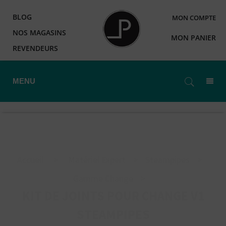
BLOG
MON COMPTE
NOS MAGASINS
MON PANIER
REVENDEURS
MENU
Accueil
>
Matériel Expert
>
Steampipes
>
Gamme Change
>
KIT DE JOINTS POUR CHANGE V1
STEAMPIPES