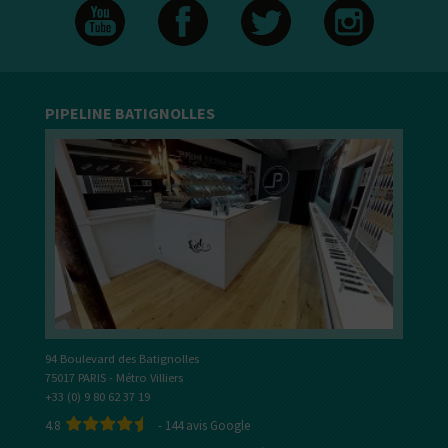
PIPELINE BATIGNOLLES
94 Boulevard des Batignolles
75017 PARIS - Métro Villiers
+33 (0) 9 80 62 37 19
4.8
-
144
avis Google