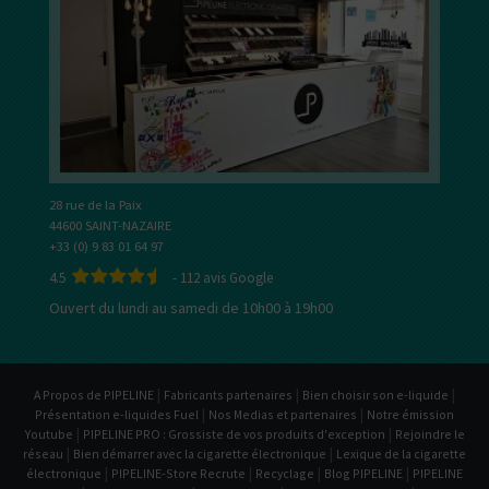
28 rue de la Paix
44600 SAINT-NAZAIRE
+33 (0) 9 83 01 64 97
4.5
-
112
avis Google
Ouvert du lundi au samedi de 10h00 à 19h00
|
|
|
A Propos de PIPELINE
Fabricants partenaires
Bien choisir son e-liquide
|
|
Présentation e-liquides Fuel
Nos Medias et partenaires
Notre émission
|
|
Youtube
PIPELINE PRO : Grossiste de vos produits d'exception
Rejoindre le
|
|
réseau
Bien démarrer avec la cigarette électronique
Lexique de la cigarette
|
|
|
|
électronique
PIPELINE-Store Recrute
Recyclage
Blog PIPELINE
PIPELINE