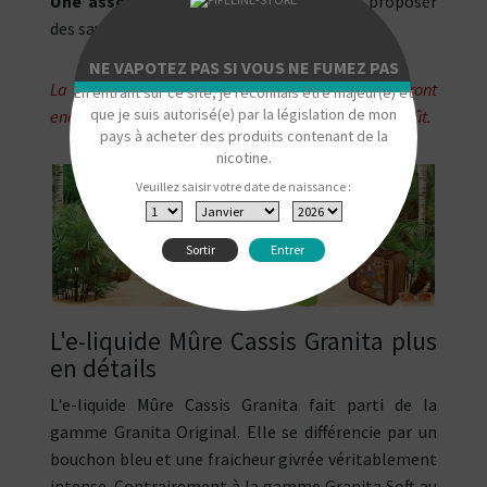
Une association exclusive
conçue pour proposer
des saveurs uniques !
NE VAPOTEZ PAS SI VOUS NE FUMEZ PAS
La DLUO (DDM) est dépassée. Les e-liquides seront
En entrant sur ce site, je reconnais être majeur(e) et
que je suis autorisé(e) par la législation de mon
encore consommables, avec une légère perte de goût.
pays à acheter des produits contenant de la
nicotine.
Veuillez saisir votre date de naissance :
Sortir
Entrer
"
L'e-liquide Mûre Cassis Granita plus
en détails
L'e-liquide Mûre Cassis Granita fait parti de la
gamme Granita Original. Elle se différencie par un
bouchon bleu et une fraicheur givrée véritablement
intense. Contrairement à la gamme Granita Soft au