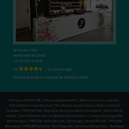
28 rue de la Paix
44600 SAINT-NAZAIRE
+33 (0) 9 83 01 64 97
4.5
-
112
avis Google
Ouvert du lundi au samedi de 10h00 à 19h00
|
|
|
A Propos de PIPELINE
Fabricants partenaires
Bien choisir son e-liquide
|
|
Présentation e-liquides Fuel
Nos Medias et partenaires
Notre émission
|
|
Youtube
PIPELINE PRO : Grossiste de vos produits d'exception
Rejoindre le
|
|
réseau
Bien démarrer avec la cigarette électronique
Lexique de la cigarette
|
|
|
|
électronique
PIPELINE-Store Recrute
Recyclage
Blog PIPELINE
PIPELINE
|
|
|
|
Allemagne
PIPELINE Autriche
Nos Magasins
Boutique Batignolles
Boutique