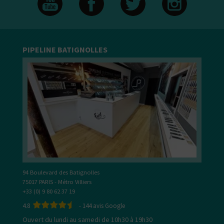
PIPELINE BATIGNOLLES
94 Boulevard des Batignolles
75017 PARIS - Métro Villiers
+33 (0) 9 80 62 37 19
4.8
-
144
avis Google
Ouvert du lundi au samedi de 10h30 à 19h30