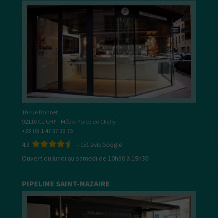
10 rue Bonnet
92110 CLICHY - Métro Porte de Clichy
+33 (0) 1 47 37 33 75
4.9
-
151
avis Google
Ouvert du lundi au samedi de 10h30 à 19h30
PIPELINE SAINT-NAZAIRE