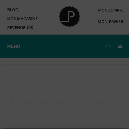
BLOG
MON COMPTE
NOS MAGASINS
MON PANIER
REVENDEURS
MENU
Accueil
>
E-Liquides
>
Alfaliquid
>
Granita
>
E-LIQUIDE MÛRE CASSIS GRANITA