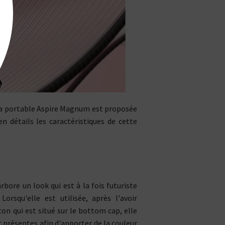
cha portable Aspire Magnum est proposée
n détails les caractéristiques de cette
bore un look qui est à la fois futuriste
Lorsqu'elle est utilisée, après l'avoir
on qui est situé sur le bottom cap, elle
 présentes afin d'apporter de la couleur