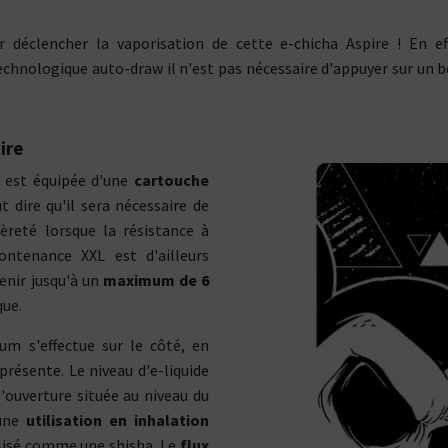
MÈCHES &
Si vous fumez entre 10 et 20
Si vous fumez plus de 2
GOURMANDE
BASES
FRUITÉE
GOUR
MISEURS
FILS RÉSISTIFS
MODS
cigarettes par jour
cigarettes par jour
 déclencher la vaporisation de cette e-chicha Aspire ! En effe
TOP
VENTE
TOP
VENTE
echnologique auto-draw il n'est pas nécessaire d'appuyer sur u
OMISEURS
// NOS GAMMES PHARES
// BATTERIES
TOP
VENTE
TOP
VENTE
COUPS DE
COUPS DE
COEUR
COEU
OUPS DE
COEUR
COUPS DE
COEUR
ire
PRIX
ÉCOS
PRIX
ÉCOS
 est équipée d'une
cartouche
PRIX
ÉCOS
PRIX
ÉCOS
NOUVEAUTÉS
NOUVEAUTÉS
ut dire qu'il sera nécessaire de
// TOUTES NOS MARQUES
èreté lorsque la résistance à
NOUVEAUTÉS
NOUVEAUTÉS
Dosage de CBD :
contenance XXL est d'ailleurs
enir jusqu'à un
maximum de 6
diamètre favori :
100 mg
1000 mg
Type de Liquides
300 mg
2000 mg
que.
m
24 mm
otine
Bases
Arômes
500 mg
3000 mg
m
25 mm
Bien démarrer avec la e-Cig
Boosters
600 mg
4000 mg
m s'effectue sur le côté, en
m
30 mm
Tout pour votre résistance
présente. Le niveau d'e-liquide
apez en :
l'ouverture située au niveau du
Fils résistifs
Outils
tion
Inhalation
Coton et
 une
utilisation en inhalation
te
indirecte
mèches
ilisé comme une shisha. Le
flux