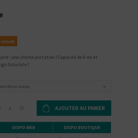
e
n stock
ire : une chicha portative ! Capacité de 6 ml et
gn futuriste !
old & Mystic Galaxy
AJOUTER AU PANIER
DISPO WEB
DISPO BOUTIQUE