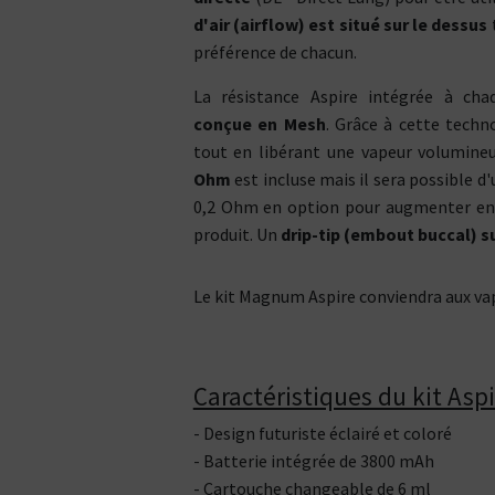
Vous ê
50% / 50%
directe
indirecte
d'air (airflow) est situé sur le dessus
Tube
préférence de chacun.
Box
La résistance Aspire intégrée à cha
conçue en Mesh
. Grâce à cette techn
tout en libérant une vapeur volumin
Ohm
est incluse mais il sera possible 
0,2 Ohm en option pour augmenter enc
produit. Un
drip-tip (embout buccal) 
Le kit Magnum Aspire conviendra aux vap
Caractéristiques du kit As
- Design futuriste éclairé et coloré
- Batterie intégrée de 3800 mAh
- Cartouche changeable de 6 ml