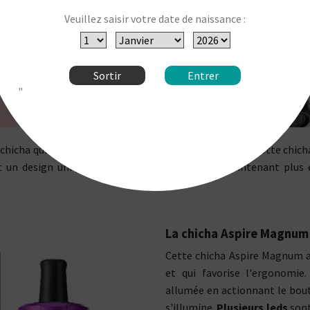
Veuillez saisir votre date de naissance :
Sortir
Entrer
"
chicha qui est également appelé chicha électronique. Cette chi
 un design unique et exclusif. Découvrez dès maintenant plus e
La chicha Aspire Magnum
Cette chicha Aspire Magnum ar
et qui favorise l'ergonomie. 
allumée en actionnant le bout
s'illumine.
Plusieurs leds
sont