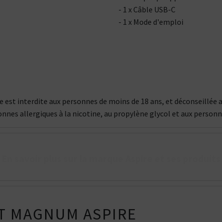
- 1 x Câble USB-C
- 1 x Mode d'emploi
que est interdite aux personnes de moins de 18 ans, et déconseill
onnes allergiques à la nicotine, au propylène glycol et aux person
En savoir plus sur la marque Aspire et ses produits
T MAGNUM ASPIRE