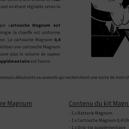
tes plutôt ?
tout en étant réglable selon la
Bottom
Feeder
E-Pipe
que c
artouche Magnum est
ologie la chauffe est uniforme
euse. La cartouche Magnum
0,4
d'utiliser une cartouche Magnum
ore plus le volume de vapeur
supplémentaire
est fourni.
oteurs débutants ou avancés qui recherchent une sorte de mini ch
pire Magnum
Contenu du kit Magn
- 1 x Batterie Magnum
- 1 x Cartouche Magnum 0,4 
- 1 x Drip-tip supplémentaire