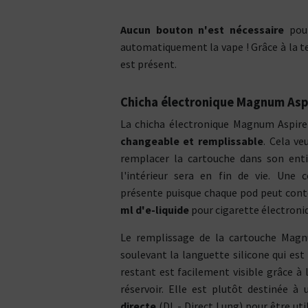
Si vous fumez moins de 10
CLASSIC
ATO
cigarettes par jour
Aucun bouton n'est nécessaire
pour
automatiquement la vape ! Grâce à la t
// CLEAR
TOP
VENTE
TOP
VENTE
est présent.
COUPS DE
COEUR
C
COUPS DE
COEUR
Chicha électronique Magnum Asp
La chicha électronique Magnum Aspire
PRIX
ÉCOS
PRIX
ÉCOS
changeable et remplissable
. Cela ve
remplacer la cartouche dans son enti
NOUVEAUTÉS
NOUVEAUTÉS
l'intérieur sera en fin de vie. Une 
présente puisque chaque pod peut cont
Vous êtes plutôt ?
Votre 
Type de Liquides
ml d'e-liquide
pour cigarette électroni
Tube
Box
18 m
Nicotiné
Sel de nic
22 m
Vous préférez ?
Shake and Vape
CBD
Le remplissage de la cartouche Magnu
23 m
La puissance
La compacité
Composition PG / VG
soulevant la languette silicone qui est 
Vous v
L'autonomie
restant est facilement visible grâce à 
20% / 80%
60% / 40%
Inhala
Vous vapez en :
30% / 70%
70% / 30%
réservoir. Elle est plutôt destinée à
direc
40% / 60%
80% / 20%
Inhalation
Inhalation
directe
(DL - Direct Lung) pour être ut