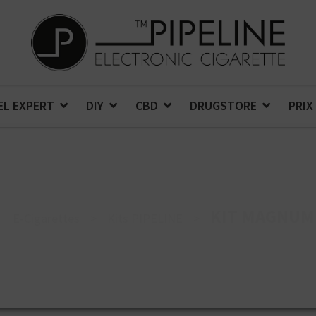
EL EXPERT
DIY
CBD
DRUGSTORE
PRIX
KIT MAGNUM
E-Cigarettes
>
Kits PIPELINE
>