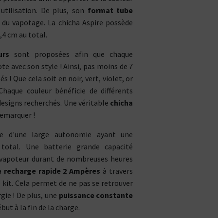
utilisation. De plus, son
format tube
s du vapotage. La chicha Aspire possède
,4 cm au total.
urs
sont proposées afin que chaque
e avec son style ! Ainsi, pas moins de 7
 ! Que cela soit en noir, vert, violet, or
Chaque couleur bénéficie de différents
esigns recherchés. Une véritable
chicha
 remarquer !
se d'une large autonomie ayant une
otal. Une batterie grande capacité
 vapoteur durant de nombreuses heures
la
recharge rapide 2 Ampères
à travers
 kit. Cela permet de ne pas se retrouver
gie ! De plus, une
puissance constante
CBD : L'UNIVERS DÉDIÉ À LA R
LE DRUGSTORE DU PI
but à la fin de la charge.
Saveur
Arôme
Saveur
Arôme
VOIR