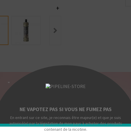
+
"
NE VAPOTEZ PAS SI VOUS NE FUMEZ PAS
En entrant sur ce site, je reconnais être majeur(e) et que je suis
autorisé(e) par la législation de mon pays à acheter des produits
contenant de la nicotine.