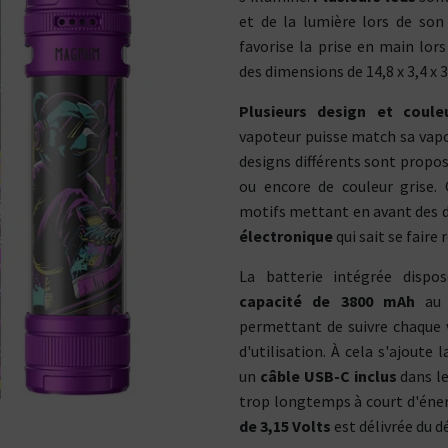
et de la lumière lors de son 
favorise la prise en main lor
des dimensions de 14,8 x 3,4 x 3
Plusieurs design et coule
vapoteur puisse match sa vapot
designs différents sont proposés
ou encore de couleur grise. 
motifs mettant en avant des d
électronique
qui sait se faire
La batterie intégrée dispo
capacité de 3800 mAh
au t
permettant de suivre chaque
d'utilisation. À cela s'ajoute 
un
câble USB-C inclus
dans le
trop longtemps à court d'éner
Kits pour Fumeur
Kits pour Fumeur
de 3,15 Volts
est délivrée du dé
MODÉRÉ
IMPORTANT
Saveur
Les
Saveur
Arôme