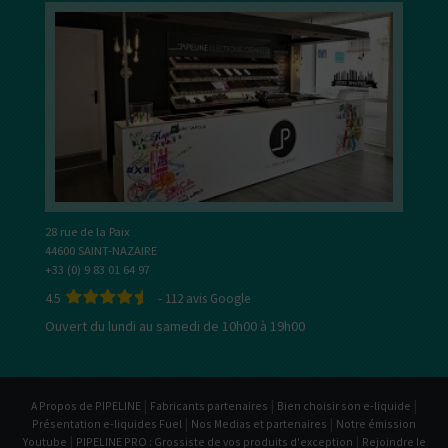
28 rue de la Paix
44600 SAINT-NAZAIRE
+33 (0) 9 83 01 64 97
4.5
-
112
avis Google
Ouvert du lundi au samedi de 10h00 à 19h00
|
|
|
A Propos de PIPELINE
Fabricants partenaires
Bien choisir son e-liquide
|
|
Présentation e-liquides Fuel
Nos Medias et partenaires
Notre émission
|
|
Youtube
PIPELINE PRO : Grossiste de vos produits d'exception
Rejoindre le