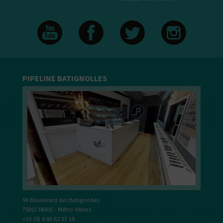
PIPELINE BATIGNOLLES
94 Boulevard des Batignolles
75017 PARIS - Métro Villiers
+33 (0) 9 80 62 37 19