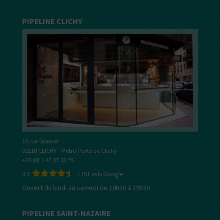
PIPELINE CLICHY
10 rue Bonnet
92110 CLICHY - Métro Porte de Clichy
+33 (0) 1 47 37 33 75
4.9
-
151
avis Google
Ouvert du lundi au samedi de 10h30 à 19h30
PIPELINE SAINT-NAZAIRE