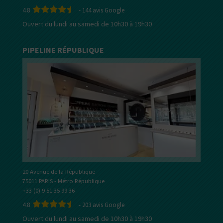
4.8
-
144
avis Google
Ouvert du lundi au samedi de 10h30 à 19h30
PIPELINE RÉPUBLIQUE
20 Avenue de la République
75011 PARIS - Métro République
+33 (0) 9 51 35 99 36
4.8
-
203
avis Google
Ouvert du lundi au samedi de 10h30 à 19h30