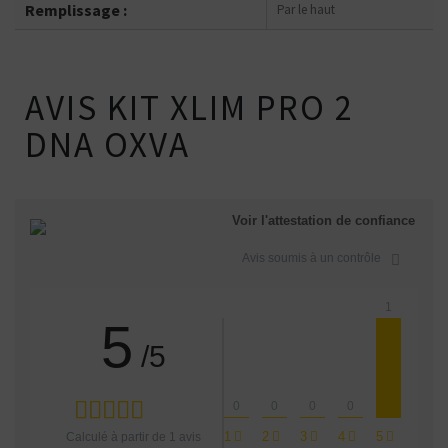
Remplissage :
Par le haut
AVIS KIT XLIM PRO 2
DNA OXVA
Voir l'attestation de confiance
Avis soumis à un contrôle
1
5
/5
0
0
0
0
1
2
3
4
5
Calculé à partir de
1
avis