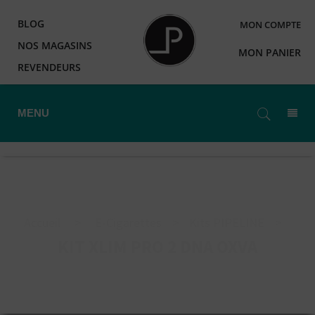
BLOG
MON COMPTE
NOS MAGASINS
MON PANIER
REVENDEURS
MENU
Accueil
>
E-Cigarettes
>
Kits PIPELINE
>
KIT XLIM PRO 2 DNA OXVA