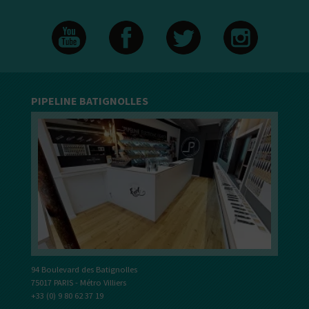
PIPELINE BATIGNOLLES
94 Boulevard des Batignolles
75017 PARIS - Métro Villiers
+33 (0) 9 80 62 37 19