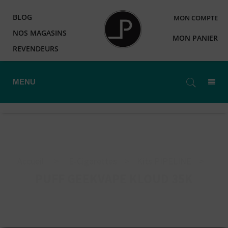
BLOG
MON COMPTE
NOS MAGASINS
MON PANIER
REVENDEURS
MENU
Accueil
>
E-Cigarettes
>
Kits PIPELINE
>
PUFF GEEKVAPE KLOUD 35K