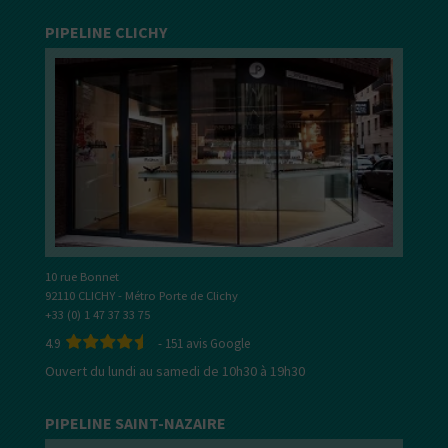
PIPELINE CLICHY
10 rue Bonnet
92110 CLICHY - Métro Porte de Clichy
+33 (0) 1 47 37 33 75
4.9
-
151
avis Google
Ouvert du lundi au samedi de 10h30 à 19h30
PIPELINE SAINT-NAZAIRE