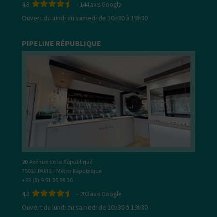
4.8
-
144
avis Google
Ouvert du lundi au samedi de 10h30 à 19h30
PIPELINE RÉPUBLIQUE
20 Avenue de la République
75011 PARIS - Métro République
+33 (0) 9 51 35 99 36
4.8
-
203
avis Google
Ouvert du lundi au samedi de 10h30 à 19h30