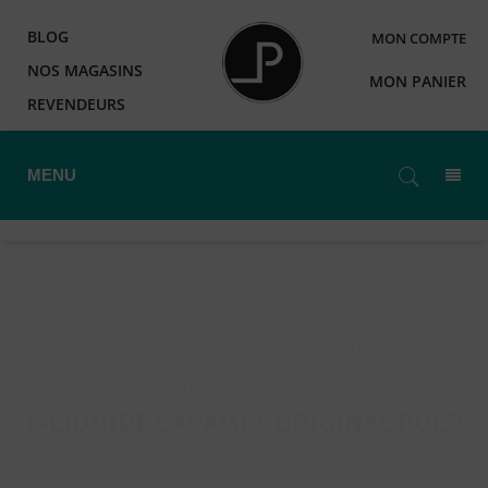
BLOG
MON COMPTE
NOS MAGASINS
MON PANIER
REVENDEURS
MENU
Accueil
>
E-Liquides
>
Pulp
>
Le Pod Liquide PULP
>
E-LIQUIDE CARAMEL ORIGINAL PULP