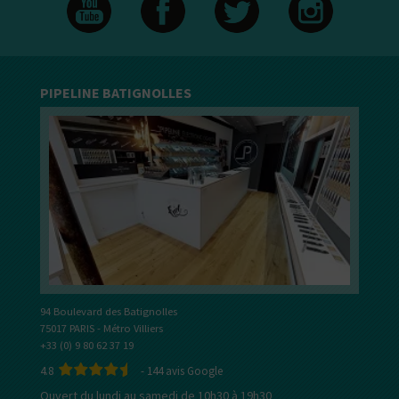
PIPELINE BATIGNOLLES
94 Boulevard des Batignolles
75017 PARIS - Métro Villiers
+33 (0) 9 80 62 37 19
4.8
-
144
avis Google
Ouvert du lundi au samedi de 10h30 à 19h30