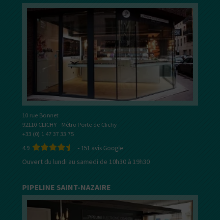
10 rue Bonnet
92110 CLICHY - Métro Porte de Clichy
+33 (0) 1 47 37 33 75
4.9
-
151
avis Google
Ouvert du lundi au samedi de 10h30 à 19h30
PIPELINE SAINT-NAZAIRE