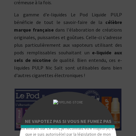
crémeuse à la fois.
La gamme d'e-liquides Le Pod Liquide PULP
bénéficie de tout le savoir-faire de la
célèbre
marque française
dans l'élaboration de créations
originales, puissantes et goûtues. Celle-ci s'adresse
plus particulièrement aux vapoteurs utilisant des
pods remplissables souhaitant un
e-liquide aux
sels de nicotine
de qualité. Bien entendu, ces e-
liquides PULP Nic Salt sont utilisables dans bien
d'autres cigarettes électroniques !
"
NE VAPOTEZ PAS SI VOUS NE FUMEZ PAS
En entrant sur ce site, je reconnais être majeur(e) et
que je suis autorisé(e) par la législation de mon