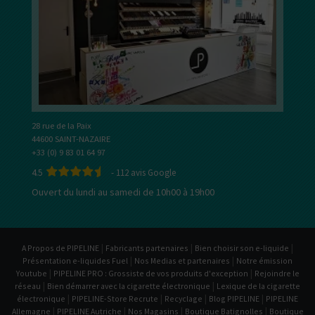
28 rue de la Paix
44600 SAINT-NAZAIRE
+33 (0) 9 83 01 64 97
4.5
-
112
avis Google
Ouvert du lundi au samedi de 10h00 à 19h00
|
|
|
A Propos de PIPELINE
Fabricants partenaires
Bien choisir son e-liquide
|
|
Présentation e-liquides Fuel
Nos Medias et partenaires
Notre émission
|
|
Youtube
PIPELINE PRO : Grossiste de vos produits d'exception
Rejoindre le
|
|
réseau
Bien démarrer avec la cigarette électronique
Lexique de la cigarette
|
|
|
|
électronique
PIPELINE-Store Recrute
Recyclage
Blog PIPELINE
PIPELINE
|
|
|
|
Allemagne
PIPELINE Autriche
Nos Magasins
Boutique Batignolles
Boutique