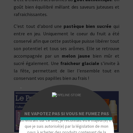
goût bien équilibré mêlant des saveurs juteuses et
rafraichissantes.
C'est tout d'abord une
pastèque bien sucrée
qui
entre en jeu. Uniquement le coeur du fruit a été
conservé afin que cette pastèque puisse libérer tout
son potentiel et tous ses arômes. Elle se retrouve
accompagnée par un
melon jaune
bien mûr et
sucré également. Une
fraicheur glaciale
s'invite à
la fête, permettant de lier l'ensemble tout en
conservant vos papilles bien au frais !
"
NE VAPOTEZ PAS SI VOUS NE FUMEZ PAS
En entrant sur ce site, je reconnais être majeur(e) et
que je suis autorisé(e) par la législation de mon
pays à acheter des produits contenant de la