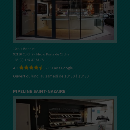
10 rue Bonnet
92110 CLICHY - Métro Porte de Clichy
+33 (0) 1 47 37 33 75
4.9
-
151
avis Google
Ouvert du lundi au samedi de 10h30 à 19h30
PIPELINE SAINT-NAZAIRE