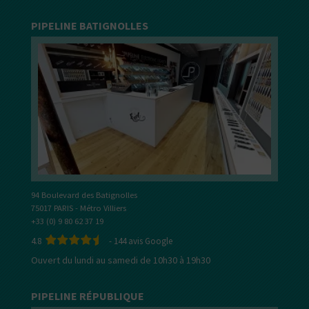
PIPELINE BATIGNOLLES
94 Boulevard des Batignolles
75017 PARIS - Métro Villiers
+33 (0) 9 80 62 37 19
4.8
-
144
avis Google
Ouvert du lundi au samedi de 10h30 à 19h30
PIPELINE RÉPUBLIQUE