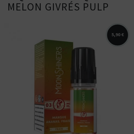
MELON GIVRÉS PULP
5,90 €
Arômes : mangue, ananas, fraise,
fraicheur. E-liquide Moonshiners....