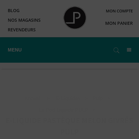
BLOG
MON COMPTE
NOS MAGASINS
MON PANIER
REVENDEURS
MENU
Accueil
>
E-Liquides
>
Pulp
>
Le Pod Liquide PULP
>
E-LIQUIDE PASTÈQUE MELON GIVRÉS
PULP