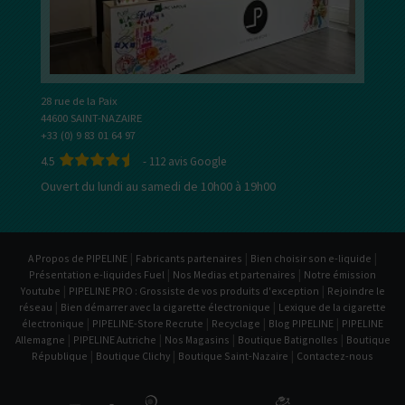
28 rue de la Paix
44600 SAINT-NAZAIRE
+33 (0) 9 83 01 64 97
4.5
-
112
avis Google
Ouvert du lundi au samedi de 10h00 à 19h00
|
|
|
A Propos de PIPELINE
Fabricants partenaires
Bien choisir son e-liquide
|
|
Présentation e-liquides Fuel
Nos Medias et partenaires
Notre émission
|
|
Youtube
PIPELINE PRO : Grossiste de vos produits d'exception
Rejoindre le
|
|
réseau
Bien démarrer avec la cigarette électronique
Lexique de la cigarette
|
|
|
|
électronique
PIPELINE-Store Recrute
Recyclage
Blog PIPELINE
PIPELINE
|
|
|
|
Allemagne
PIPELINE Autriche
Nos Magasins
Boutique Batignolles
Boutique
|
|
|
République
Boutique Clichy
Boutique Saint-Nazaire
Contactez-nous