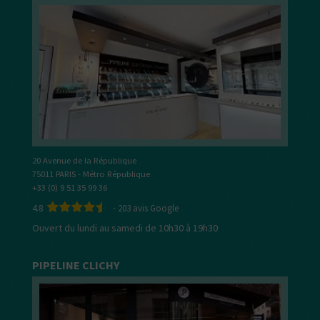
20 Avenue de la République
75011 PARIS - Métro République
+33 (0) 9 51 35 99 36
4.8
-
203
avis Google
Ouvert du lundi au samedi de 10h30 à 19h30
PIPELINE CLICHY