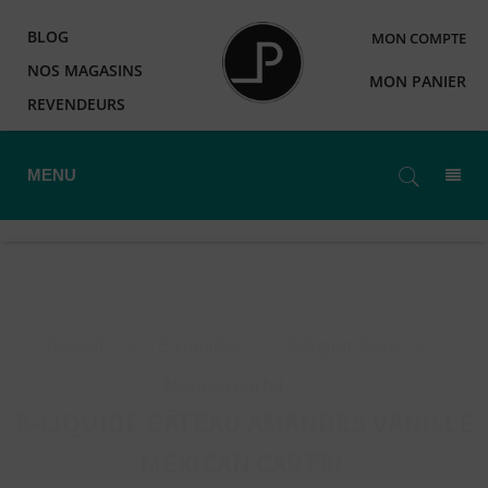
BLOG
MON COMPTE
NOS MAGASINS
MON PANIER
REVENDEURS
MENU
Accueil
>
E-Liquides
>
Religion Juice
>
Mexican Cartel
>
E-LIQUIDE GÂTEAU AMANDES VANILLE
MEXICAN CARTEL