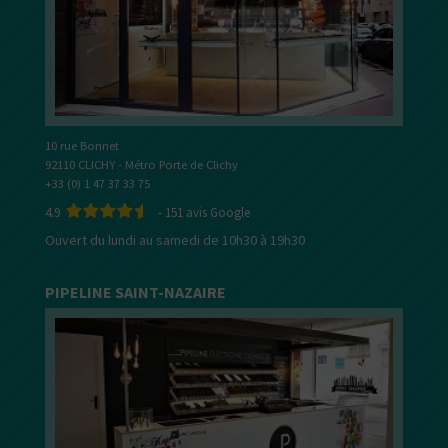
10 rue Bonnet
92110 CLICHY - Métro Porte de Clichy
+33 (0) 1 47 37 33 75
4.9
-
151
avis Google
Ouvert du lundi au samedi de 10h30 à 19h30
PIPELINE SAINT-NAZAIRE