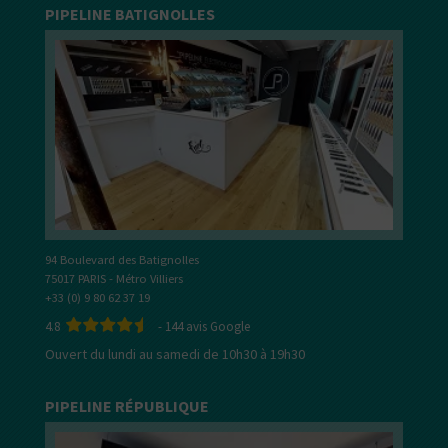
PIPELINE BATIGNOLLES
94 Boulevard des Batignolles
75017 PARIS - Métro Villiers
+33 (0) 9 80 62 37 19
4.8
-
144
avis Google
Ouvert du lundi au samedi de 10h30 à 19h30
PIPELINE RÉPUBLIQUE