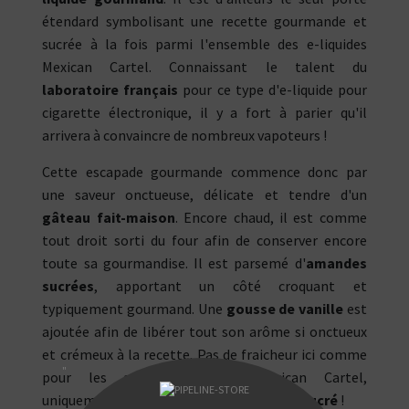
étendard symbolisant une recette gourmande et
sucrée à la fois parmi l'ensemble des e-liquides
Mexican Cartel. Connaissant le talent du
laboratoire français
pour ce type d'e-liquide pour
cigarette électronique, il y a fort à parier qu'il
arrivera à convaincre de nombreux vapoteurs !
Cette escapade gourmande commence donc par
une saveur onctueuse, délicate et tendre d'un
gâteau fait-maison
. Encore chaud, il est comme
tout droit sorti du four afin de conserver encore
toute sa gourmandise. Il est parsemé d'
amandes
sucrées
, apportant un côté croquant et
typiquement gourmand. Une
gousse de vanille
est
ajoutée afin de libérer tout son arôme si onctueux
et crémeux à la recette. Pas de fraicheur ici comme
"
pour les autres e-liquides Mexican Cartel,
uniquement un plaisir
gourmand et bien sucré
!