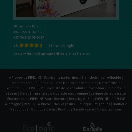
28 rue de la Paix
44600 SAINT-NAZAIRE
+33 (0) 9 83 01 64 97
4.5
-
112
avis Google
Ouvert du lundi au samedi de 10h00 à 19h00
|
|
|
A Propos de PIPELINE
Fabricants partenaires
Bien choisir son e-liquide
|
|
Présentation e-liquides Fuel
Nos Medias et partenaires
Notre émission
|
|
Youtube
PIPELINE PRO : Grossiste de vos produits d'exception
Rejoindre le
|
|
réseau
Bien démarrer avec la cigarette électronique
Lexique de la cigarette
|
|
|
|
électronique
PIPELINE-Store Recrute
Recyclage
Blog PIPELINE
PIPELINE
|
|
|
|
Allemagne
PIPELINE Autriche
Nos Magasins
Boutique Batignolles
Boutique
|
|
|
République
Boutique Clichy
Boutique Saint-Nazaire
Contactez-nous