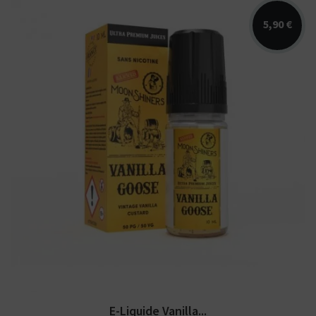
5,90 €
Arômes : vanille custard authentique. E-
liquide Moonshiners. Disponible...
E-Liquide Vanilla...