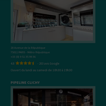
20 Avenue de la République
75011 PARIS - Métro République
+33 (0) 9 51 35 99 36
4.8
-
203
avis Google
Ouvert du lundi au samedi de 10h30 à 19h30
PIPELINE CLICHY