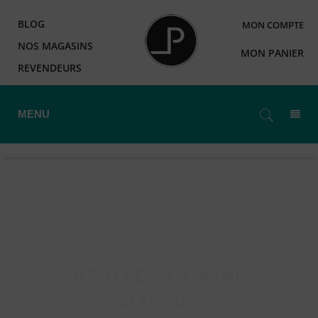
BLOG
MON COMPTE
NOS MAGASINS
MON PANIER
REVENDEURS
MENU
Accueil
>
Matériel Expert
>
Mods
>
Mods électroniques
>
MOD BOX AEGIS M100 MINI 2
GEEKVAPE