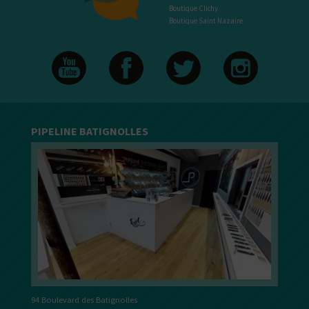
Boutique Clichy
Boutique Saint Nazaire
PIPELINE BATIGNOLLES
94 Boulevard des Batignolles