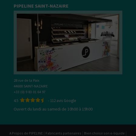
PIPELINE SAINT-NAZAIRE
28 rue de la Paix
44600 SAINT-NAZAIRE
+33 (0) 9 83 01 64 97
4.5
-
112
avis Google
Ouvert du lundi au samedi de 10h00 à 19h00
|
|
|
A Propos de PIPELINE
Fabricants partenaires
Bien choisir son e-liquide