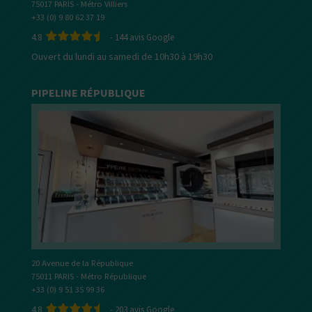
75017 PARIS - Métro Villiers
+33 (0) 9 80 62 37 19
4.8
-
144
avis Google
Ouvert du lundi au samedi de 10h30 à 19h30
PIPELINE RÉPUBLIQUE
20 Avenue de la République
75011 PARIS - Métro République
+33 (0) 9 51 35 99 36
4.8
-
203
avis Google