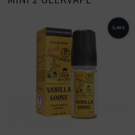
5,90 €
Arômes : vanille custard authentique. E-
liquide Moonshiners. Disponible...