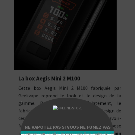
La box Aegis Mini 2 M100
Cette box Aegis Mini 2 M100 fabriquée par
Geekvape reprend le look et le design de la
"
gamme. Reconnaissable immédiatement, le
fabricant a conservé les courbes et le design de
ces mods Aegis. Grâce à l'expérience et au savoir-
faire acquis au fil des années, Geekvape propose
NE VAPOTEZ PAS SI VOUS NE FUMEZ PAS
ici un
mod électronique bien pensé et bien
En entrant sur ce site, je reconnais être majeur(e) et