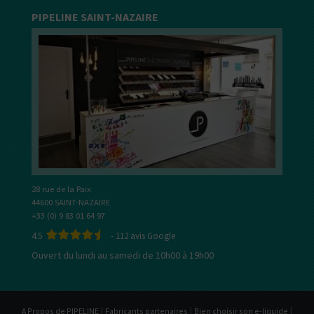
PIPELINE SAINT-NAZAIRE
28 rue de la Paix
44600 SAINT-NAZAIRE
+33 (0) 9 83 01 64 97
4.5
-
112
avis Google
Ouvert du lundi au samedi de 10h00 à 19h00
|
|
|
A Propos de PIPELINE
Fabricants partenaires
Bien choisir son e-liquide