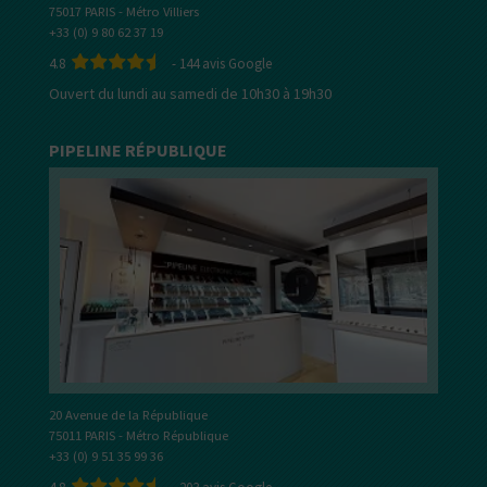
75017 PARIS - Métro Villiers
+33 (0) 9 80 62 37 19
4.8
-
144
avis Google
Ouvert du lundi au samedi de 10h30 à 19h30
PIPELINE RÉPUBLIQUE
20 Avenue de la République
75011 PARIS - Métro République
+33 (0) 9 51 35 99 36