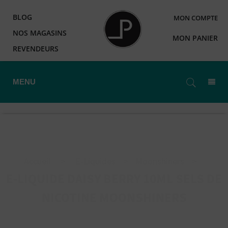
BLOG
MON COMPTE
NOS MAGASINS
MON PANIER
REVENDEURS
MENU
Accueil
>
E-Liquides
>
Moonshiners
>
E-LIQUIDE DAISY BERRY 10ML SELS DE
NICOTINE MOONSHINERS