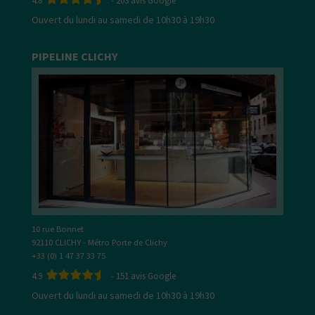
4.8
-
203
avis Google
Ouvert du lundi au samedi de 10h30 à 19h30
PIPELINE CLICHY
10 rue Bonnet
92110 CLICHY - Métro Porte de Clichy
+33 (0) 1 47 37 33 75
4.9
-
151
avis Google
Ouvert du lundi au samedi de 10h30 à 19h30