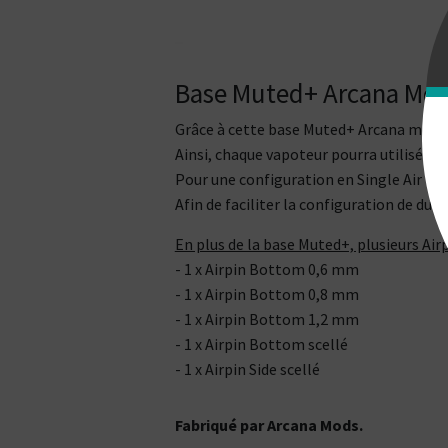
Base Muted+ Arcana Mo
Grâce à cette base Muted+ Arcana mods i
Ainsi, chaque vapoteur pourra utilisé le
Pour une configuration en Single Air (Bot
Afin de faciliter la configuration de du fl
En plus de la base Muted+, plusieurs Airp
- 1 x Airpin Bottom 0,6 mm
- 1 x Airpin Bottom 0,8 mm
- 1 x Airpin Bottom 1,2 mm
- 1 x Airpin Bottom scellé
- 1 x Airpin Side scellé
Fabriqué par Arcana Mods.