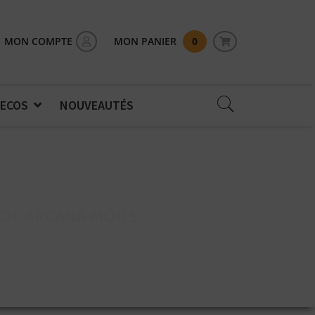
MON COMPTE
MON PANIER
0
 ECOS
NOUVEAUTÉS
D+ ARCANA MODS