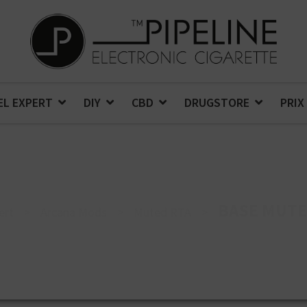
EL EXPERT
DIY
CBD
DRUGSTORE
PRIX
BASE MUTE
ert
>
Arcana Mods
>
Muted RTA
>