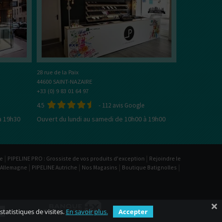
Bien choisir son e-liquide
En savoir plus sur les e-Li
28 rue de la Paix
44600 SAINT-NAZAIRE
+33 (0) 9 83 01 64 97
4.5
-
112
avis Google
à 19h30
Ouvert du lundi au samedi de 10h00 à 19h00
|
|
be
PIPELINE PRO : Grossiste de vos produits d'exception
Rejoindre le
|
|
|
|
 Allemagne
PIPELINE Autriche
Nos Magasins
Boutique Batignolles
statistiques de visites.
En savoir plus.
Accepter