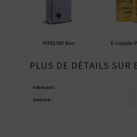
Le mod PIPELINE Box par
Arômes : vanill
Arcana Mods & PIPELINE.
authentique. E-
Haut de gamme,...
Moonshiners. Di
PIPELINE Box
E-Liquide Va
PLUS DE DÉTAILS SUR
Fabricant :
Gamme :
Kits pour Fumeur
OCCASIONNEL
Saveur