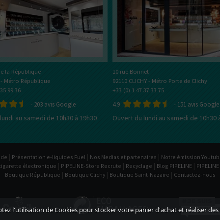
tes plutôt ?
Bottom
Feeder
E-Pipe
e la République
10 rue Bonnet
 - Métro République
92110 CLICHY - Métro Porte de Clichy
 35 99 36
+33 (0) 1 47 37 33 75
-
203
avis Google
4.9
-
151
avis Google
lundi au samedi de 10h30 à 19h30
Ouvert du lundi au samedi de 10h30 
|
|
|
ide
Présentation e-liquides Fuel
Nos Medias et partenaires
Notre émission Youtu
|
|
|
|
cigarette électronique
PIPELINE-Store Recrute
Recyclage
Blog PIPELINE
PIPELINE
|
|
|
Boutique République
Boutique Clichy
Boutique Saint-Nazaire
Contactez-nous
ez l'utilisation de Cookies pour stocker votre panier d'achat et réaliser des 