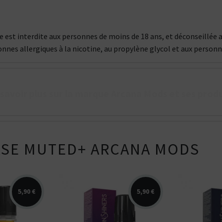
que est interdite aux personnes de moins de 18 ans, et déconseill
onnes allergiques à la nicotine, au propylène glycol et aux person
 savoir plus sur la marque Arcana Mods et ses produ
ASE MUTED+ ARCANA MODS
5,90 €
5,90 €