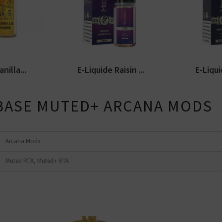
e custard
Arômes : raisin, myrtille,
Arômes : 
liquide
fraicheur. E-liquide
corsé et é
sponible...
Moonshiners. Disponible...
Bootleg Se
nilla...
E-Liquide Raisin ...
E-Liqui
 BASE MUTED+ ARCANA MODS
Arcana Mods
Muted RTA, Muted+ RTA
Kits pour Fumeur
Kits pour Fumeur
MODÉRÉ
IMPORTANT
Saveur
Les
Saveur
Arôme