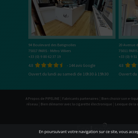
Vous ê
50% / 50%
directe
indirecte
Tube
Box
20 Avenue d
94 Boulevard des Batignolles
75011 PARIS
75017 PARIS - Métro Villiers
+33 (0) 9 51
+33 (0) 9 80 62 37 19
4.8
4.8
-
144
avis Google
Ouvert du 
Ouvert du lundi au samedi de 10h30 à 19h30
|
|
A Propos de PIPELINE
Fabricants partenaires
Bien choisir son e-liqu
|
|
réseau
Bien démarrer avec la cigarette électronique
Lexique de la 
En poursuivant votre navigation sur ce site, vous accept