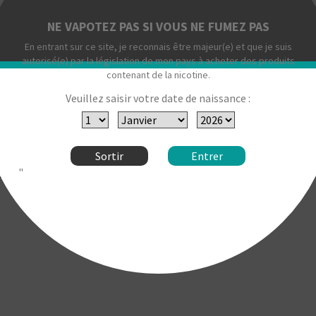
+
NE VAPOTEZ PAS SI VOUS NE FUMEZ PAS
En entrant sur ce site, je reconnais être majeur(e) et que je suis
ds
autorisé(e) par la législation de mon pays à acheter des produits
contenant de la nicotine.
l est possible de transformer l'atomiseur Muted en sa nouvelle ve
Veuillez saisir votre date de naissance :
 nouveau système d'airflow qui a été introduit par le Muted+.
tom), Double Air (Side) ou Triple Air.
ux d'air, un
calculateur d'airflow
est disponible !
Sortir
Entrer
ins sont inclus :
"