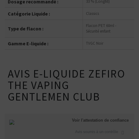
Dosage recommandé :
33 % (Longfill)
Catégorie Liquide :
Classics
Flacon PET 60ml -
Type de flacon :
Sécurité enfant
Gamme E-liquide :
TVGC Noir
AVIS E-LIQUIDE ZEFIRO
THE VAPING
GENTLEMEN CLUB
Voir l'attestation de confiance
Avis soumis à un contrôle