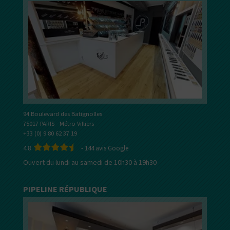
94 Boulevard des Batignolles
75017 PARIS - Métro Villiers
+33 (0) 9 80 62 37 19
4.8
-
144
avis Google
Ouvert du lundi au samedi de 10h30 à 19h30
PIPELINE RÉPUBLIQUE