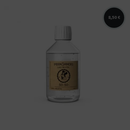
8,50 €
E-liquide de base 50% PG / 50% VG sans
nicotine 100% végétal. Fabriqué...