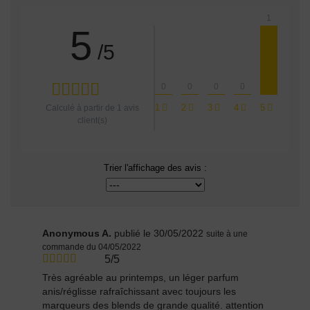
1
5
/5
0
0
0
0
1
2
3
4
5
Calculé à partir de
1
avis
client(s)
Trier l'affichage des avis :
Anonymous A.
publié le 30/05/2022
suite à une
commande du 04/05/2022
5/5
Très agréable au printemps, un léger parfum
anis/réglisse rafraîchissant avec toujours les
marqueurs des blends de grande qualité. attention