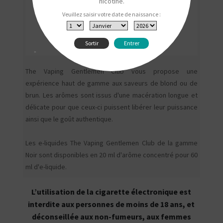
nicotine.
Veuillez saisir votre date de naissance :
Sortir
Entrer
"
The Vaping Gentlemen Club vous propose une
expérience haut de gamme aux saveurs de blond ou de
brun. Les arômes sont issus d'une macération longue et
délicate pour que ceux-ci puissent libérer leur puissance
ainsi que le goût authentique.
Les e-liquides The Vaping Gentlemen Club de la gamme
Noir sont disponibles en 20 ml d'arôme concentré pour 60
ml d'e-liquide.
L’utilisation de la cigarette électronique est
interdite aux personnes de moins de 18 ans, et
déconseillée aux non-fumeurs, aux femmes