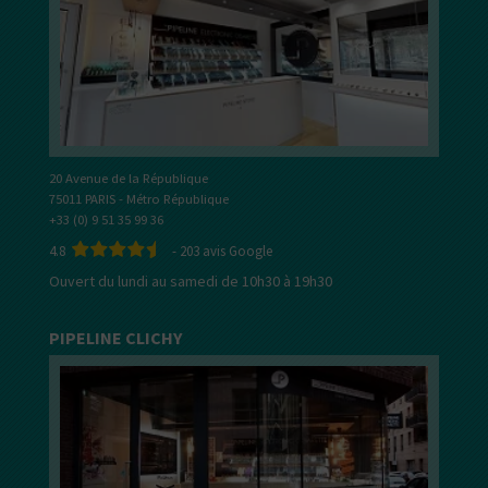
20 Avenue de la République
75011 PARIS - Métro République
+33 (0) 9 51 35 99 36
4.8
-
203
avis Google
Ouvert du lundi au samedi de 10h30 à 19h30
PIPELINE CLICHY