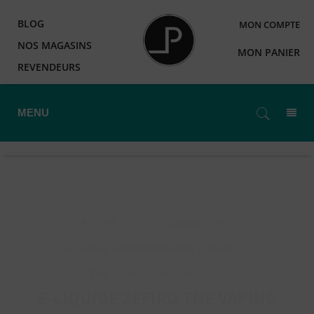
BLOG
MON COMPTE
NOS MAGASINS
MON PANIER
REVENDEURS
MENU
Accueil
>
E-Liquides
>
The Vaping Gentlemen Club Liquids
>
Noir - The Vaping Gentlemen Club
>
E-LIQUIDE ZEFIRO THE VAPING