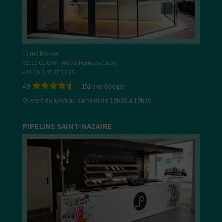
10 rue Bonnet
92110 CLICHY - Métro Porte de Clichy
+33 (0) 1 47 37 33 75
4.9
-
151
avis Google
Ouvert du lundi au samedi de 10h30 à 19h30
PIPELINE SAINT-NAZAIRE