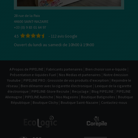
28 rue de la Paix
44600 SAINT-NAZAIRE
+33 (0) 9 83 01 64 97
4.5
-
112
avis Google
Ouvert du lundi au samedi de 10h00 à 19h00
|
|
|
A Propos de PIPELINE
Fabricants partenaires
Bien choisir son e-liquide
|
|
Présentation e-liquides Fuel
Nos Medias et partenaires
Notre émission
|
|
Youtube
PIPELINE PRO : Grossiste de vos produits d'exception
Rejoindre le
|
|
réseau
Bien démarrer avec la cigarette électronique
Lexique de la cigarette
|
|
|
|
électronique
PIPELINE-Store Recrute
Recyclage
Blog PIPELINE
PIPELINE
|
|
|
|
Allemagne
PIPELINE Autriche
Nos Magasins
Boutique Batignolles
Boutique
|
|
|
République
Boutique Clichy
Boutique Saint-Nazaire
Contactez-nous