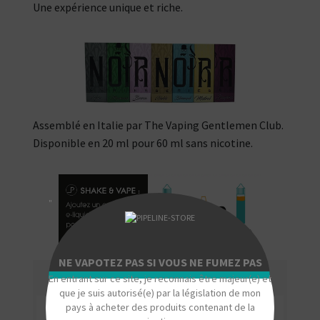
Une expérience unique et riche.
Assemblé en Italie par The Vaping Gentlemen Club.
Disponible en 20 ml pour 60 ml sans nicotine.
"
NE VAPOTEZ PAS SI VOUS NE FUMEZ PAS
En entrant sur ce site, je reconnais être majeur(e) et
que je suis autorisé(e) par la législation de mon
pays à acheter des produits contenant de la