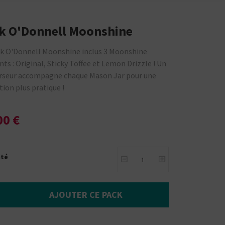
k O'Donnell Moonshine
k O'Donnell Moonshine inclus 3 Moonshine
ents : Original, Sticky Toffee et Lemon Drizzle ! Un
erseur accompagne chaque Mason Jar pour une
ation plus pratique !
00 €
ité
AJOUTER CE PACK