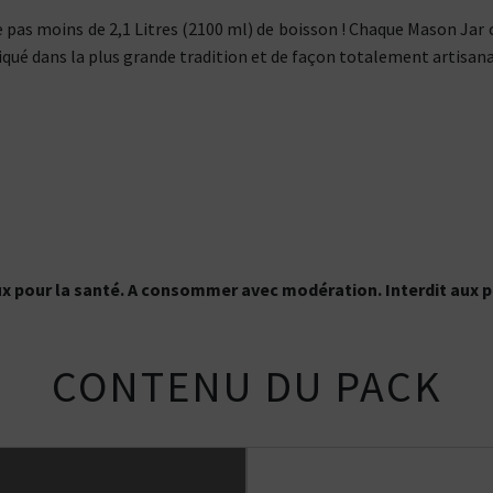
 pas moins de 2,1 Litres (2100 ml) de boisson ! Chaque Mason Jar c
riqué dans la plus grande tradition et de façon totalement artisa
ux pour la santé. A consommer avec modération. Interdit aux p
CONTENU DU PACK
Kits pour Fumeur
Kits pour Fumeur
MODÉRÉ
IMPORTANT
Saveur
Les
Saveur
Arôme