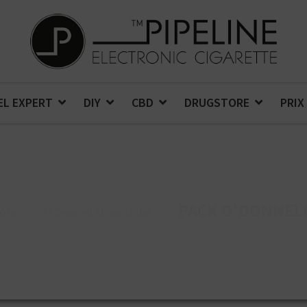
EL EXPERT
DIY
CBD
DRUGSTORE
PRIX
PACK O'DONNEL
ore
>
O'Donnell Moonshine
>