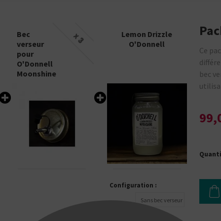
Pac
Bec
Lemon Drizzle
x 3
verseur
O'Donnell
Ce pac
pour
différ
O'Donnell
Moonshine
bec v
utilis
99,
Quant
Configuration :
Sans bec verseur