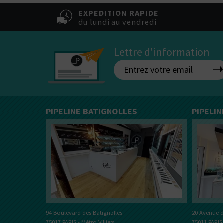
Vous ê
50% / 50%
directe
indirecte
EXPEDITION RAPIDE
Tube
du lundi au vendredi
Box
Lettre d'information
PIPELINE BATIGNOLLES
PIPELI
20 Avenue d
94 Boulevard des Batignolles
75011 PARIS
75017 PARIS - Métro Villiers