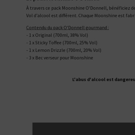
À travers ce pack Moonshine O'Donnell, bénéficiez de
Vol d'alcool est différent. Chaque Moonshine est fab
Contendu du pack O'Donnell gourmand :
- 1 x Original (700ml, 38% Vol)
- 1 x Sticky Toffee (700ml, 25% Vol)
- 1 x Lemon Drizzle (700ml, 20% Vol)
- 3 x Bec verseur pour Moonshine
L'abus d'alcool est dangere
Kits pour Fumeur
OCCASIONNEL
Saveur