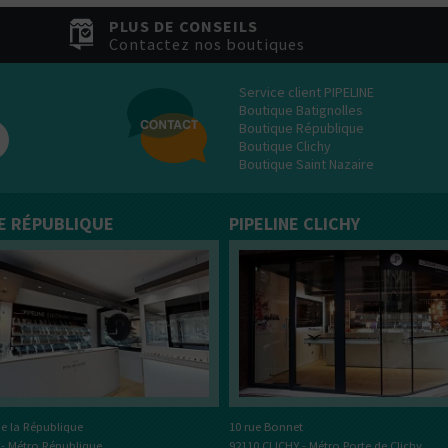
tes plutôt ?
PLUS DE CONSEILS
Bottom
Contactez nos boutiques
Feeder
E-Pipe
Service client PIPELINE
Boutique Batignolles
Boutique République
Boutique Clichy
Boutique Saint Nazaire
NE RÉPUBLIQUE
PIPELINE CLICHY
e la République
10 rue Bonnet
 - Métro République
92110 CLICHY - Métro Porte de Clichy