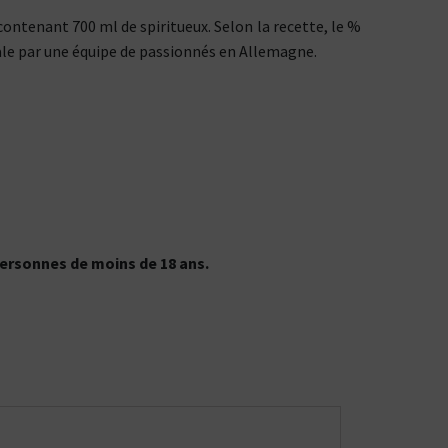
ontenant 700 ml de spiritueux. Selon la recette, le %
nale par une équipe de passionnés en Allemagne.
ersonnes de moins de 18 ans.
CBD : L'UNIVERS DÉDIÉ À LA R
LE DRUGSTORE DU PI
Saveur
Arôme
Saveur
Arôme
VOIR