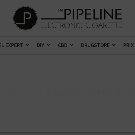
EL EXPERT
DIY
CBD
DRUGSTORE
PRIX
E-LIQUIDE LE PETIT COCK
>
Petit Nuage
>