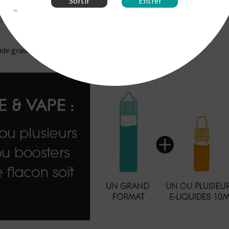
Sortir
Entrer
"
de gradué de 30 ml inclus.