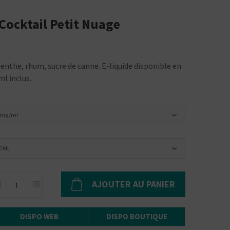
 Cocktail Petit Nuage
menthe, rhum, sucre de canne. E-liquide disponible en
ml inclus.
 mg/ml
0 ML
AJOUTER AU PANIER
DISPO WEB
DISPO BOUTIQUE