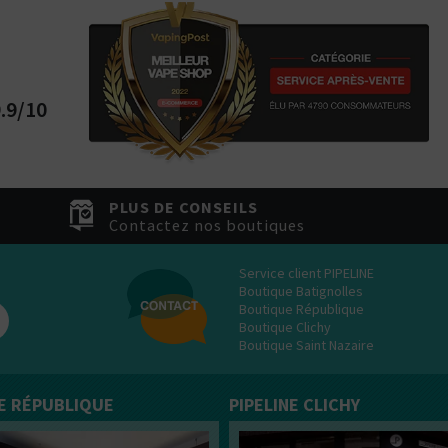
.9/10
PLUS DE CONSEILS
Contactez nos boutiques
Service client PIPELINE
Boutique Batignolles
Boutique République
Boutique Clichy
Boutique Saint Nazaire
NE RÉPUBLIQUE
PIPELINE CLICHY