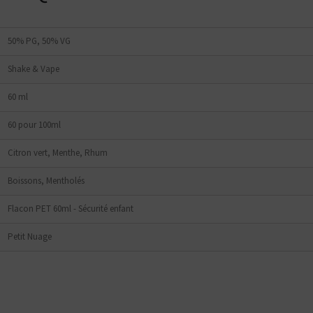
tes plutôt ?
Bottom
Feeder
50% PG, 50% VG
E-Pipe
Shake & Vape
60 ml
60 pour 100ml
Citron vert, Menthe, Rhum
Boissons, Mentholés
Flacon PET 60ml - Sécurité enfant
Petit Nuage