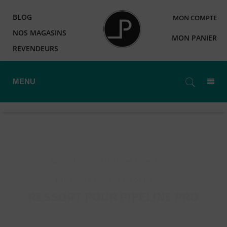
BLOG
MON COMPTE
NOS MAGASINS
MON PANIER
REVENDEURS
MENU
Accueil
>
Matériel Expert
>
PIPELINE PRO & Dicodes
>
RESSORT POUR PIPELINE PRO