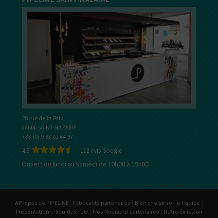
28 rue de la Paix
44600 SAINT-NAZAIRE
+33 (0) 9 83 01 64 97
4.5
-
112
avis Google
Ouvert du lundi au samedi de 10h00 à 19h00
|
|
|
A Propos de PIPELINE
Fabricants partenaires
Bien choisir son e-liquide
|
|
Présentation e-liquides Fuel
Nos Medias et partenaires
Notre émission