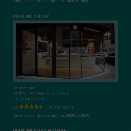
Ouvert du lundi au samedi de 10h30 à 19h30
PIPELINE CLICHY
10 rue Bonnet
92110 CLICHY - Métro Porte de Clichy
+33 (0) 1 47 37 33 75
4.9
-
151
avis Google
Ouvert du lundi au samedi de 10h30 à 19h30
PIPELINE SAINT-NAZAIRE