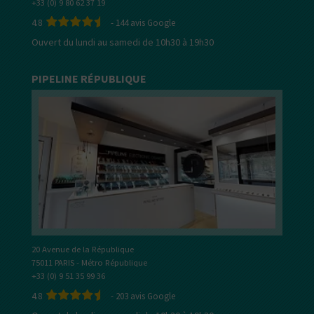
+33 (0) 9 80 62 37 19
4.8
-
144
avis Google
Ouvert du lundi au samedi de 10h30 à 19h30
PIPELINE RÉPUBLIQUE
20 Avenue de la République
75011 PARIS - Métro République
+33 (0) 9 51 35 99 36
4.8
-
203
avis Google