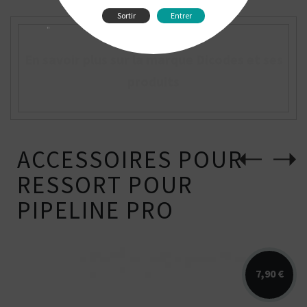
Sortir
Entrer
"
En savoir plus sur la marque Dicodes et ses
produits
ACCESSOIRES POUR
RESSORT POUR
PIPELINE PRO
7,90 €