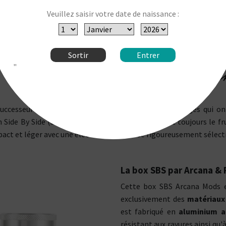
Veuillez saisir votre date de naissance :
Sortir
Entrer
"
uccesseur de la PIPELINE Box. Les nombreux avantages qui on
 Side By Side (SBS). Cette box haut de gamme est toujours le fr
ct et léger avec une électronique précise rigoureusement sélect
La box SBS par Arcana & 
Cette box SBS Arcana Mods e
exclusivement des
matériaux
est fabriqué en
aluminium a
résistant aux rayures ainsi qu'