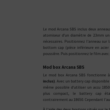
Si vous fumez moins de 10
CLASSIC
ATO
cigarettes par jour
// CLEAR
TOP
VENTE
TOP
VENTE
Le mod Arcana SBS inclus deux anneaux
COUPS DE
COEUR
C
COUPS DE
COEUR
atomiseur d'un diamètre de 23mm un 
nécessaires. Positionnez l'anneau sur l
PRIX
ÉCOS
PRIX
ÉCOS
bottom cap (pièce inférieure en acier 
poussière. Puis positionnez le film avec 
NOUVEAUTÉS
NOUVEAUTÉS
Mod box Arcana SBS
Vous êtes plutôt ?
Votre 
Type de Liquides
Le mod box Arcana SBS fonctionne à
Tube
Box
18 m
Nicotiné
Sel de nic
22 m
inclus)
. Avec un battery cap disponible
Vous préférez ?
Shake and Vape
CBD
23 m
même possible d'utiliser un accu 1850
La puissance
La compacité
Composition PG / VG
Vous v
plus compact, le battery cap éta
L'autonomie
20% / 80%
60% / 40%
Inhala
contrairement au 18650. Cependant l'au
Vous vapez en :
30% / 70%
70% / 30%
direc
40% / 60%
80% / 20%
Inhalation
Inhalation
À l'aide des deux boutons situés sur le 