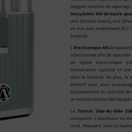
longues sessions de vapotage.
inoxydable 304 de haute qua
vert (Bronze Green), noir (Blac
en noir avec revêtement DLC ré
proposé.
L'
électronique ARC1
équipant
sélectionnée afin de répondre 
un signal électronique pr
température optimal et une g
dans la batterie. De plus, le
évolutif pour vous accompagn
exclusivement en contrôle de 
le mod box Arcana SBS équipé 
Le
format Side-By-Side (SB
compacité. L'atomiseur ou cle
Kits pour Fumeur
Kits pour Fumeur
mod, réduisant ainsi la haute
MODÉRÉ
IMPORTANT
Saveur
Les
Saveur
Arôme