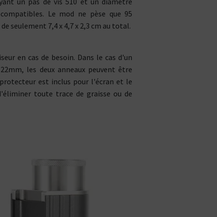
ACCUS &
yant un pas de vis 510 et un diamètre
0
MAND
MENTHOLÉE
FRUITÉ
BOISSON
MEN
TOUS
CHARGEURS
OUTILS
compatibles. Le mod ne pèse que 95
LES KITS
 seulement 7,4 x 4,7 x 2,3 cm au total.
// ACCESSOIRES
R
eur en cas de besoin. Dans le cas d'un
 22mm, les deux anneaux peuvent être
Kits e-Cigarettes
e-Liquides
DIY
Cle
protecteur est inclus pour l'écran et le
d'éliminer toute trace de graisse ou de
CBD
arette
Tous les fabricants
A propos de PIPELINE