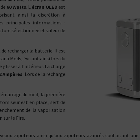
tes plutôt ?
 de
60 Watts
. L'
écran OLED
est
Bottom
risant ainsi la discrétion à
Feeder
E-Pipe
les principales informations :
ture sélectionnée et valeur de
e recharger la batterie. Il est
cana Mods, évitant ainsi lors du
glisser à l'intérieur. La charge
2 Ampères
. Lors de la recharge
edémarrage du mod, la première
atomiseur est en place, sert de
clenchement de la vaporisation
 sur le Fire.
veaux vapoteurs ainsi qu'aux vapoteurs avancés souhaitant un