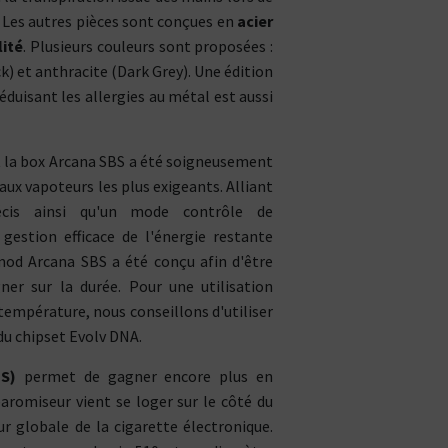
 Les autres pièces sont conçues en
acier
lité
. Plusieurs couleurs sont proposées :
k) et anthracite (Dark Grey). Une édition
duisant les allergies au métal est aussi
 la box Arcana SBS a été soigneusement
aux vapoteurs les plus exigeants. Alliant
écis ainsi qu'un mode contrôle de
estion efficace de l'énergie restante
 mod Arcana SBS a été conçu afin d'être
er sur la durée. Pour une utilisation
température, nous conseillons d'utiliser
du chipset Evolv DNA.
S)
permet de gagner encore plus en
aromiseur vient se loger sur le côté du
CBD : L'UNIVERS DÉDIÉ À LA R
LE DRUGSTORE DU PI
ur globale de la cigarette électronique.
Saveur
Arôme
Saveur
Arôme
VOIR