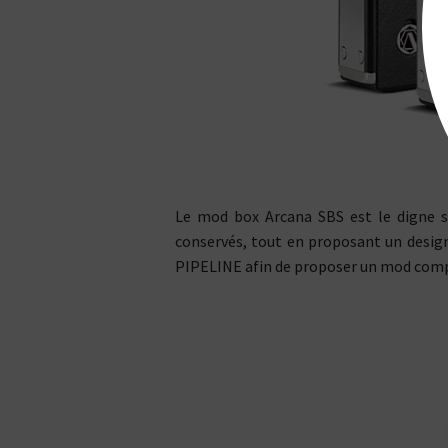
Le mod box Arcana SBS est le digne s
conservés, tout en proposant un design
PIPELINE afin de proposer un mod compa