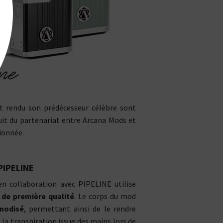
t rendu son prédécesseur célèbre sont
uit du partenariat entre Arcana Mods et
ionnée.
PIPELINE
n collaboration avec PIPELINE utilise
 de première qualité
. Le corps du mod
nodisé
, permettant ainsi de le rendre
à la transpiration issue des mains lors de