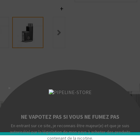
+
"
NE VAPOTEZ PAS SI VOUS NE FUMEZ PAS
En entrant sur ce site, je reconnais être majeur(e) et que je suis
autorisé(e) par la législation de mon pays à acheter des produits
contenant de la nicotine.