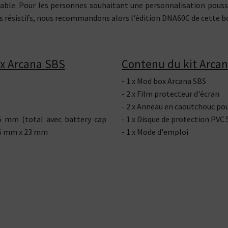
ble. Pour les personnes souhaitant une personnalisation poussé
ls résistifs, nous recommandons alors l'édition DNA60C de cette b
ox Arcana SBS
Contenu du kit Arca
- 1 x Mod box Arcana SBS
- 2 x Film protecteur d'écran
- 2 x Anneau en caoutchouc po
35 mm (total avec battery cap
- 1 x Disque de protection PVC 
7,6 mm x 23 mm
- 1 x Mode d'emploi