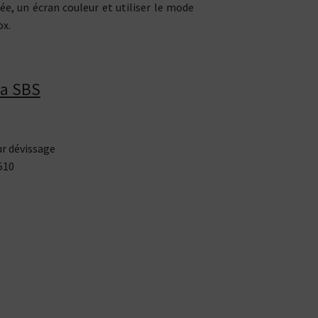
e, un écran couleur et utiliser le mode
ox.
na SBS
ur dévissage
510