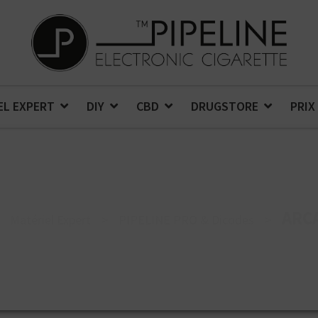
EL EXPERT
DIY
CBD
DRUGSTORE
PRIX
ARC
Matériel Expert
>
PIPELINE PRO & Dicodes
>