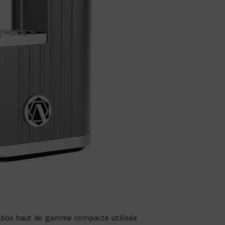
Bien choisir son e-liquide
En savoir plus sur les e-Li
e box haut de gamme compacte utilisée