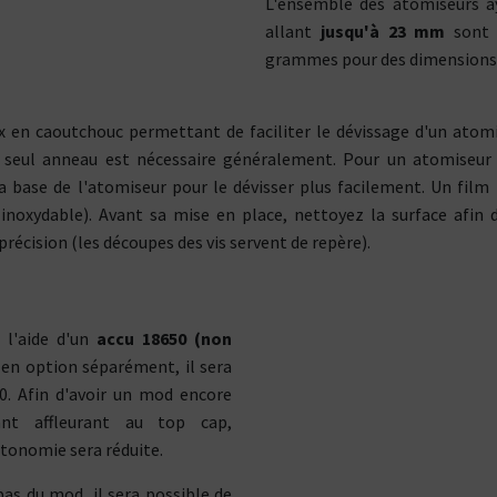
MÈCHES &
L'ensemble des atomiseurs a
Si vous fumez entre 10 et 20
Si vous fumez plus de 2
GOURMANDE
BASES
FRUITÉE
GOUR
MISEURS
FILS RÉSISTIFS
MODS
cigarettes par jour
cigarettes par jour
allant
jusqu'à 23 mm
sont 
grammes pour des dimensions de
TOP
VENTE
TOP
VENTE
OMISEURS
// NOS GAMMES PHARES
// BATTERIES
TOP
VENTE
TOP
VENTE
COUPS DE
COUPS DE
COEUR
COEU
 en caoutchouc permettant de faciliter le dévissage d'un atomis
OUPS DE
COEUR
COUPS DE
COEUR
seul anneau est nécessaire généralement. Pour un atomiseur
PRIX
ÉCOS
PRIX
ÉCOS
a base de l'atomiseur pour le dévisser plus facilement. Un film 
PRIX
ÉCOS
PRIX
ÉCOS
inoxydable). Avant sa mise en place, nettoyez la surface afin 
NOUVEAUTÉS
NOUVEAUTÉS
précision (les découpes des vis servent de repère).
// TOUTES NOS MARQUES
NOUVEAUTÉS
NOUVEAUTÉS
Dosage de CBD :
diamètre favori :
100 mg
1000 mg
Type de Liquides
300 mg
2000 mg
 l'aide d'un
accu 18650 (non
m
24 mm
otine
Bases
Arômes
500 mg
3000 mg
m
25 mm
Bien démarrer avec la e-Cig
 en option séparément, il sera
Boosters
600 mg
4000 mg
m
30 mm
0. Afin d'avoir un mod encore
Tout pour votre résistance
apez en :
nt affleurant au top cap,
Fils résistifs
Outils
tion
Inhalation
tonomie sera réduite.
Coton et
te
indirecte
mèches
bas du mod, il sera possible de