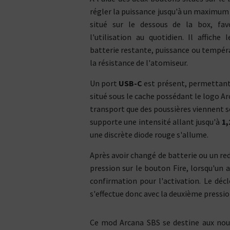
Vous ê
50% / 50%
directe
indirecte
régler la puissance jusqu'à un maximum
Tube
situé sur le dessous de la box, favo
Box
l'utilisation au quotidien. Il affiche 
batterie restante, puissance ou tempéra
la résistance de l'atomiseur.
Un port
USB-C
est présent, permettant d
situé sous le cache possédant le logo Ar
transport que des poussières viennent se 
supporte une intensité allant jusqu'à
1,
une discrète diode rouge s'allume.
Après avoir changé de batterie ou un r
pression sur le bouton Fire, lorsqu'un 
confirmation pour l'activation. Le dé
s'effectue donc avec la deuxième pression
Ce mod Arcana SBS se destine aux nou