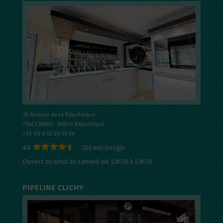
20 Avenue de la République
75011 PARIS - Métro République
+33 (0) 9 51 35 99 36
4.8
-
203
avis Google
Ouvert du lundi au samedi de 10h30 à 19h30
PIPELINE CLICHY