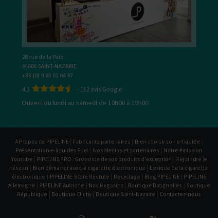
28 rue de la Paix
44600 SAINT-NAZAIRE
+33 (0) 9 83 01 64 97
4.5
-
112
avis Google
Ouvert du lundi au samedi de 10h00 à 19h00
|
|
|
A Propos de PIPELINE
Fabricants partenaires
Bien choisir son e-liquide
|
|
Présentation e-liquides Fuel
Nos Medias et partenaires
Notre émission
|
|
Youtube
PIPELINE PRO : Grossiste de vos produits d'exception
Rejoindre le
|
|
réseau
Bien démarrer avec la cigarette électronique
Lexique de la cigarette
|
|
|
|
électronique
PIPELINE-Store Recrute
Recyclage
Blog PIPELINE
PIPELINE
|
|
|
|
Allemagne
PIPELINE Autriche
Nos Magasins
Boutique Batignolles
Boutique
|
|
|
République
Boutique Clichy
Boutique Saint-Nazaire
Contactez-nous