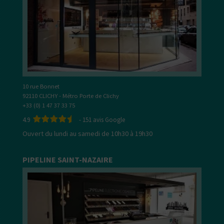
10 rue Bonnet
92110 CLICHY - Métro Porte de Clichy
+33 (0) 1 47 37 33 75
4.9
-
151
avis Google
Ouvert du lundi au samedi de 10h30 à 19h30
PIPELINE SAINT-NAZAIRE