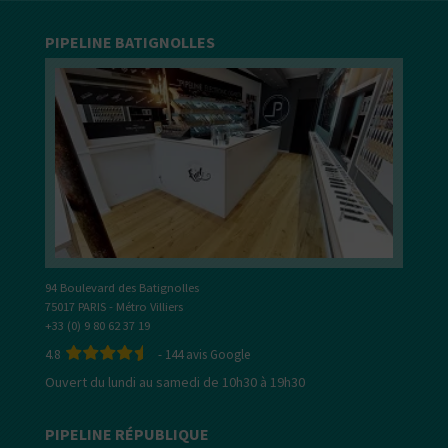
PIPELINE BATIGNOLLES
94 Boulevard des Batignolles
75017 PARIS - Métro Villiers
+33 (0) 9 80 62 37 19
4.8
-
144
avis Google
Ouvert du lundi au samedi de 10h30 à 19h30
PIPELINE RÉPUBLIQUE