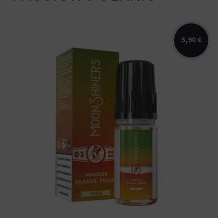
5,90 €
Arômes : mangue, ananas, fraise,
fraicheur. E-liquide Moonshiners....