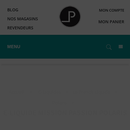
BLOG
MON COMPTE
NOS MAGASINS
MON PANIER
REVENDEURS
MENU
Accueil
>
E-Liquides
>
Le French Liquide
>
Polaris
>
E-LIQUIDE MISSION PASSION POLARIS