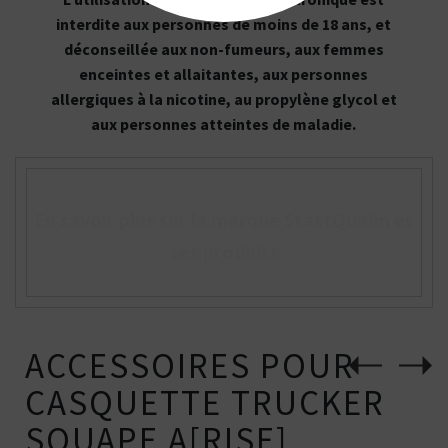
interdite aux personnes de moins de 18 ans, et
déconseillée aux non-fumeurs, aux femmes
enceintes et allaitantes, aux personnes
allergiques à la nicotine, au propylène glycol et
aux personnes atteintes de maladie.
En savoir plus sur la marque StattQualm et
ses produits
ACCESSOIRES POUR
CASQUETTE TRUCKER
SQUAPE A[RISE]