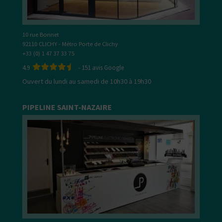
10 rue Bonnet
92110 CLICHY - Métro Porte de Clichy
+33 (0) 1 47 37 33 75
4.9
-
151
avis Google
Ouvert du lundi au samedi de 10h30 à 19h30
PIPELINE SAINT-NAZAIRE