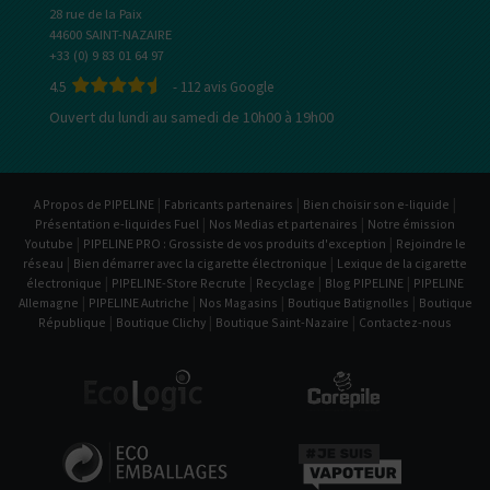
28 rue de la Paix
44600 SAINT-NAZAIRE
+33 (0) 9 83 01 64 97
4.5
-
112
avis Google
Ouvert du lundi au samedi de 10h00 à 19h00
|
|
|
A Propos de PIPELINE
Fabricants partenaires
Bien choisir son e-liquide
|
|
Présentation e-liquides Fuel
Nos Medias et partenaires
Notre émission
|
|
Youtube
PIPELINE PRO : Grossiste de vos produits d'exception
Rejoindre le
|
|
réseau
Bien démarrer avec la cigarette électronique
Lexique de la cigarette
|
|
|
|
électronique
PIPELINE-Store Recrute
Recyclage
Blog PIPELINE
PIPELINE
|
|
|
|
Allemagne
PIPELINE Autriche
Nos Magasins
Boutique Batignolles
Boutique
|
|
|
République
Boutique Clichy
Boutique Saint-Nazaire
Contactez-nous