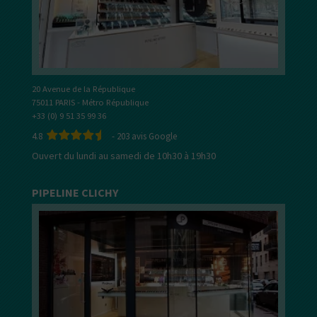
20 Avenue de la République
75011 PARIS - Métro République
+33 (0) 9 51 35 99 36
4.8
-
203
avis Google
Ouvert du lundi au samedi de 10h30 à 19h30
PIPELINE CLICHY