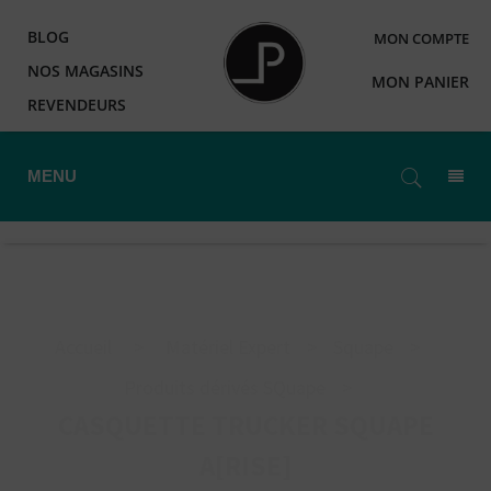
BLOG
MON COMPTE
NOS MAGASINS
MON PANIER
REVENDEURS
MENU
Accueil
>
Matériel Expert
>
Squape
>
Produits dérivés SQuape
>
CASQUETTE TRUCKER SQUAPE
A[RISE]