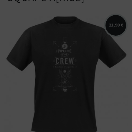
21,90 €
T-Shirt PIPELINE Crew - 100% coton -
Coloris noir - Disponible en...