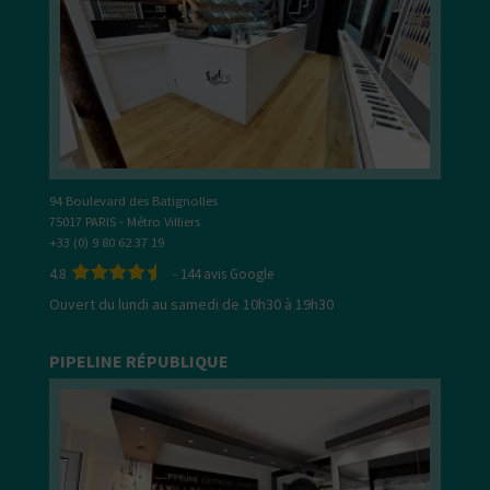
94 Boulevard des Batignolles
75017 PARIS - Métro Villiers
+33 (0) 9 80 62 37 19
4.8
-
144
avis Google
Ouvert du lundi au samedi de 10h30 à 19h30
PIPELINE RÉPUBLIQUE