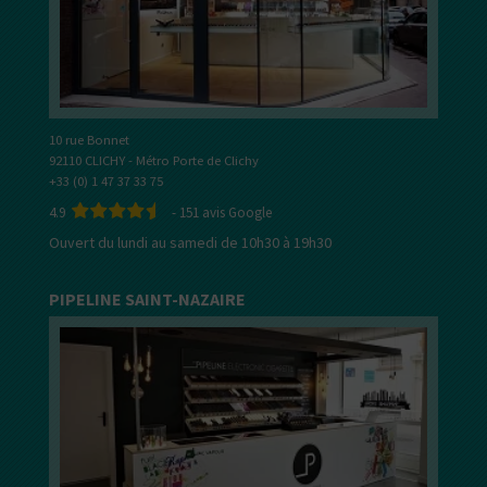
10 rue Bonnet
92110 CLICHY - Métro Porte de Clichy
+33 (0) 1 47 37 33 75
4.9
-
151
avis Google
Ouvert du lundi au samedi de 10h30 à 19h30
PIPELINE SAINT-NAZAIRE