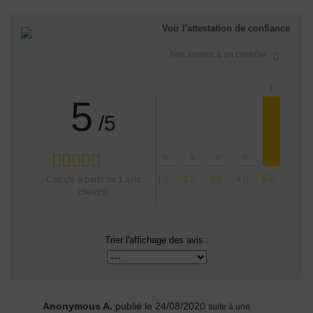
Voir l'attestation de confiance
Avis soumis à un contrôle
1
5
/5
0
0
0
0
1
2
3
4
5
Calculé à partir de
1
avis
client(s)
Trier l'affichage des avis :
Anonymous A.
publié le 24/08/2020
suite à une