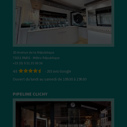
20 Avenue de la République
75011 PARIS - Métro République
+33 (0) 9 51 35 99 36
4.8
-
203
avis Google
Ouvert du lundi au samedi de 10h30 à 19h30
PIPELINE CLICHY