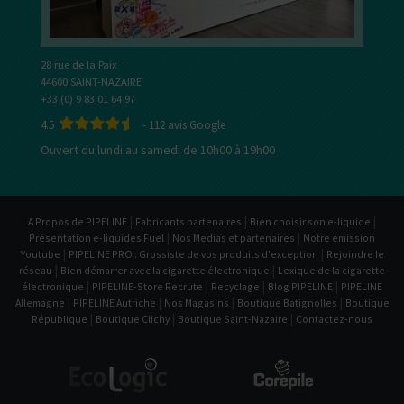
28 rue de la Paix
44600 SAINT-NAZAIRE
+33 (0) 9 83 01 64 97
4.5
-
112
avis Google
Ouvert du lundi au samedi de 10h00 à 19h00
|
|
|
A Propos de PIPELINE
Fabricants partenaires
Bien choisir son e-liquide
|
|
Présentation e-liquides Fuel
Nos Medias et partenaires
Notre émission
|
|
Youtube
PIPELINE PRO : Grossiste de vos produits d'exception
Rejoindre le
|
|
réseau
Bien démarrer avec la cigarette électronique
Lexique de la cigarette
|
|
|
|
électronique
PIPELINE-Store Recrute
Recyclage
Blog PIPELINE
PIPELINE
|
|
|
|
Allemagne
PIPELINE Autriche
Nos Magasins
Boutique Batignolles
Boutique
|
|
|
République
Boutique Clichy
Boutique Saint-Nazaire
Contactez-nous