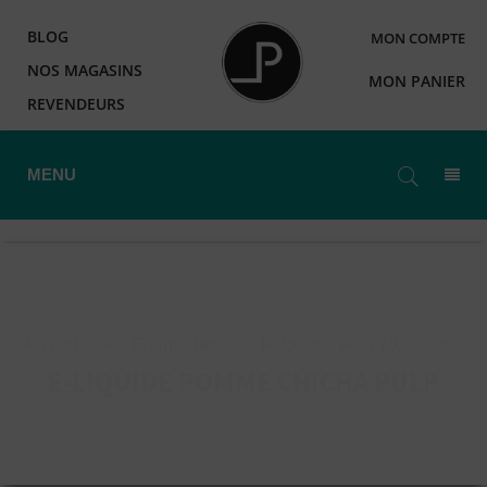
BLOG
MON COMPTE
NOS MAGASINS
MON PANIER
REVENDEURS
MENU
Accueil
>
E-Liquides
>
Pulp
>
Pulp 70/30
>
E-LIQUIDE POMME CHICHA PULP