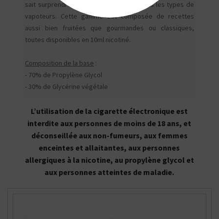
sait surprendre mais aussi convaincre tous les types de
vapoteurs. Cette gamme est composée de recettes
aussi bien fruitées que gourmandes ou classiques,
toutes disponibles en 10ml nicotiné.
Composition de la base
:
- 70% de Propylène Glycol
- 30% de Glycérine végétale
L’utilisation de la cigarette électronique est
interdite aux personnes de moins de 18 ans, et
déconseillée aux non-fumeurs, aux femmes
enceintes et allaitantes, aux personnes
allergiques à la nicotine, au propylène glycol et
aux personnes atteintes de maladie.
En savoir plus sur la marque PULP et ses