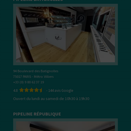
94 Boulevard des Batignolles
75017 PARIS - Métro Villiers
+33 (0) 9 80 62 37 19
4.8
-
144
avis Google
Ouvert du lundi au samedi de 10h30 à 19h30
PIPELINE RÉPUBLIQUE