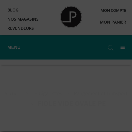
BLOG
MON COMPTE
NOS MAGASINS
MON PANIER
REVENDEURS
MENU
Accueil
>
E-Cigarettes
>
Rangement et transport
FIOLE VIDE OVALE PE
>