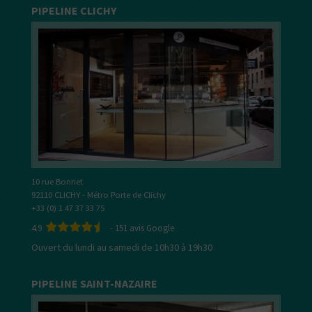
PIPELINE CLICHY
10 rue Bonnet
92110 CLICHY - Métro Porte de Clichy
+33 (0) 1 47 37 33 75
4.9
-
151
avis Google
Ouvert du lundi au samedi de 10h30 à 19h30
PIPELINE SAINT-NAZAIRE