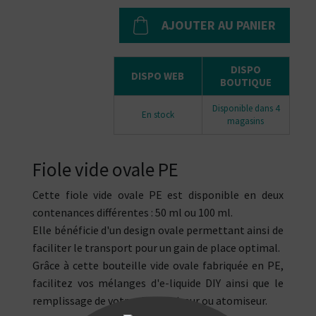
AJOUTER AU PANIER
DISPO
DISPO WEB
BOUTIQUE
Disponible dans 4
En stock
magasins
Fiole vide ovale PE
Cette fiole vide ovale PE est disponible en deux
contenances différentes : 50 ml ou 100 ml.
Elle bénéficie d'un design ovale permettant ainsi de
faciliter le transport pour un gain de place optimal.
Grâce à cette bouteille vide ovale fabriquée en PE,
facilitez vos mélanges d'e-liquide DIY ainsi que le
remplissage de votre clearomiseur ou atomiseur.
"