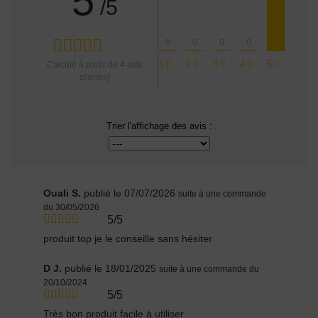
5
/5
0
0
0
0
1
2
3
4
5
Calculé à partir de
4
avis
client(s)
Trier l'affichage des avis :
Ouali S.
publié le 07/07/2026
suite à une commande
du 30/05/2026
5/5
produit top je le conseille sans hésiter
D J.
publié le 18/01/2025
suite à une commande du
20/10/2024
5/5
Très bon produit facile à utiliser