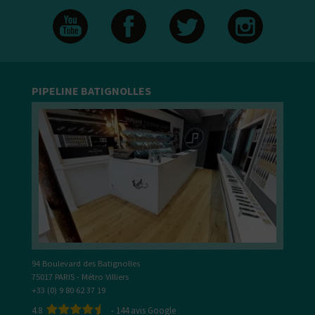
PIPELINE BATIGNOLLES
94 Boulevard des Batignolles
75017 PARIS - Métro Villiers
+33 (0) 9 80 62 37 19
4.8
-
144
avis Google