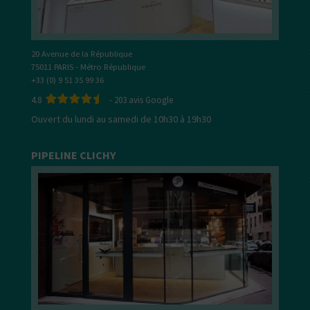
20 Avenue de la République
75011 PARIS - Métro République
+33 (0) 9 51 35 99 36
4.8
-
203
avis Google
Ouvert du lundi au samedi de 10h30 à 19h30
PIPELINE CLICHY