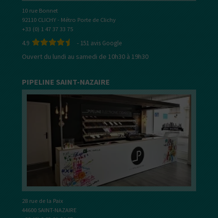
10 rue Bonnet
92110 CLICHY - Métro Porte de Clichy
+33 (0) 1 47 37 33 75
4.9
-
151
avis Google
Ouvert du lundi au samedi de 10h30 à 19h30
PIPELINE SAINT-NAZAIRE
28 rue de la Paix
44600 SAINT-NAZAIRE