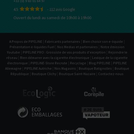
+33 (0) 9 83 01 64 97
4.5
-
112
avis Google
Ouvert du lundi au samedi de 10h00 à 19h00
|
|
|
A Propos de PIPELINE
Fabricants partenaires
Bien choisir son e-liquide
|
|
Présentation e-liquides Fuel
Nos Medias et partenaires
Notre émission
|
|
Youtube
PIPELINE PRO : Grossiste de vos produits d'exception
Rejoindre le
|
|
réseau
Bien démarrer avec la cigarette électronique
Lexique de la cigarette
|
|
|
|
électronique
PIPELINE-Store Recrute
Recyclage
Blog PIPELINE
PIPELINE
|
|
|
|
Allemagne
PIPELINE Autriche
Nos Magasins
Boutique Batignolles
Boutique
|
|
|
République
Boutique Clichy
Boutique Saint-Nazaire
Contactez-nous