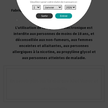
Veuillez saisir votre date de naissance :
Fabriquée par Kiwi Vapor.
Sortir
Entrer
"
L’utilisation de la cigarette électronique est
interdite aux personnes de moins de 18 ans, et
déconseillée aux non-fumeurs, aux femmes
enceintes et allaitantes, aux personnes
allergiques à la nicotine, au propylène glycol et
aux personnes atteintes de maladie.
En savoir plus sur la marque Kiwi Vapor et
ses produits