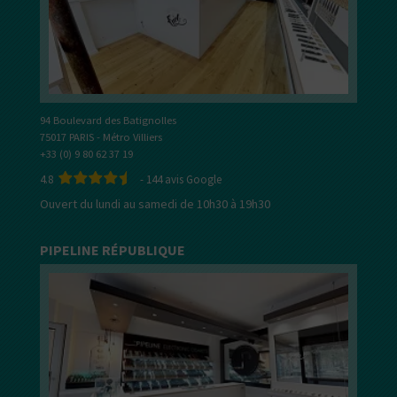
94 Boulevard des Batignolles
75017 PARIS - Métro Villiers
+33 (0) 9 80 62 37 19
4.8
-
144
avis Google
Ouvert du lundi au samedi de 10h30 à 19h30
PIPELINE RÉPUBLIQUE