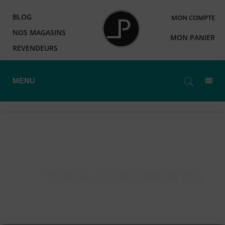
BLOG
MON COMPTE
NOS MAGASINS
MON PANIER
REVENDEURS
MENU
Accueil
>
E-Cigarettes
>
Rangement et transport
TOUR DE COU POUR KIWI PEN
>