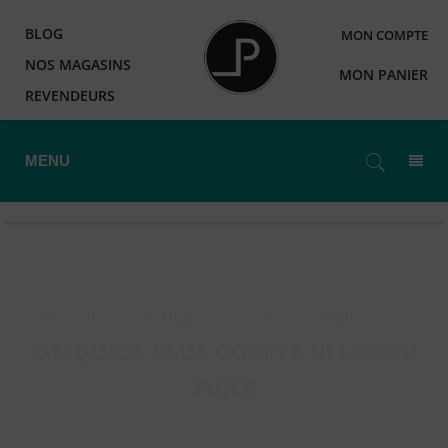
BLOG
MON COMPTE
NOS MAGASINS
MON PANIER
REVENDEURS
MENU
Accueil
>
E-Liquides
>
Religion Juice
>
E-LIQUIDE BLUE GOSPEL RELIGION
JUICE