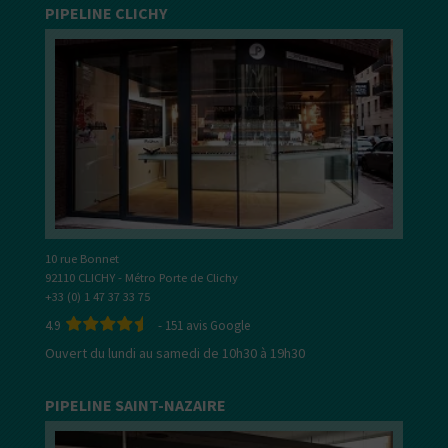
PIPELINE CLICHY
10 rue Bonnet
92110 CLICHY - Métro Porte de Clichy
+33 (0) 1 47 37 33 75
4.9
-
151
avis Google
Ouvert du lundi au samedi de 10h30 à 19h30
PIPELINE SAINT-NAZAIRE