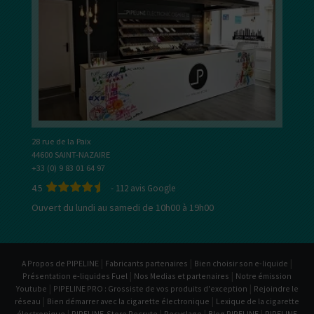
28 rue de la Paix
44600 SAINT-NAZAIRE
+33 (0) 9 83 01 64 97
4.5
-
112
avis Google
Ouvert du lundi au samedi de 10h00 à 19h00
|
|
|
A Propos de PIPELINE
Fabricants partenaires
Bien choisir son e-liquide
|
|
Présentation e-liquides Fuel
Nos Medias et partenaires
Notre émission
|
|
Youtube
PIPELINE PRO : Grossiste de vos produits d'exception
Rejoindre le
|
|
réseau
Bien démarrer avec la cigarette électronique
Lexique de la cigarette
|
|
|
|
électronique
PIPELINE-Store Recrute
Recyclage
Blog PIPELINE
PIPELINE