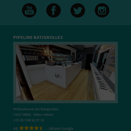
PIPELINE BATIGNOLLES
94 Boulevard des Batignolles
75017 PARIS - Métro Villiers
+33 (0) 9 80 62 37 19
4.8
-
144
avis Google