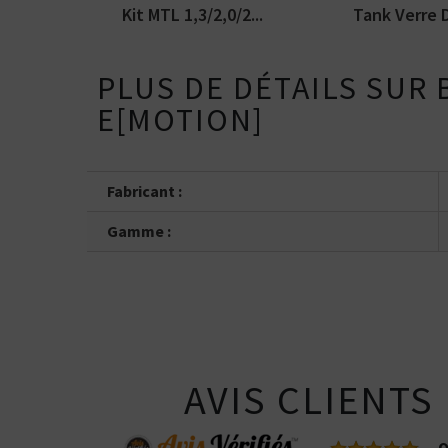
Kit MTL 1,3/2,0/2...
Tank Verre D
PLUS DE DÉTAILS SUR
E[MOTION]
Fabricant :
Gamme :
AVIS CLIENTS
Kits pour Fumeur
OCCASIONNEL
Saveur