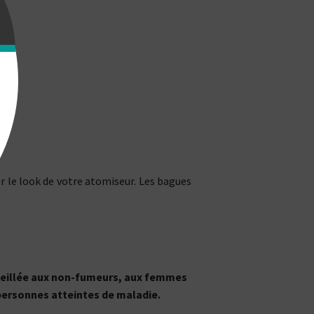
 le look de votre atomiseur. Les bagues
onseillée aux non-fumeurs, aux femmes
 personnes atteintes de maladie.