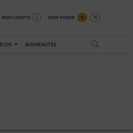
MON COMPTE
MON PANIER
0
 ECOS
NOUVEAUTÉS
ORÉE POUR SQUAPE E[MOTION]