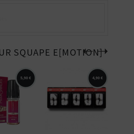
its
UR SQUAPE E[MOTION]
5,90 €
4,90 €
raise, fruit du
Résistances préfabriquées
aicheur. E-liquide
clapton avec coton 0,6ohms
rs....
pour atomiseur...