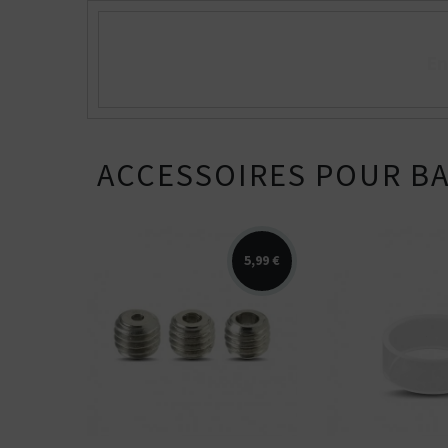
En
ACCESSOIRES POUR BA
5,99 €
Tank verre de
remplacement 
Kit MTL 1,3/2,0/2,5 pour
SQuape E[moti
SQuape E[motion]
SQuape X[s]