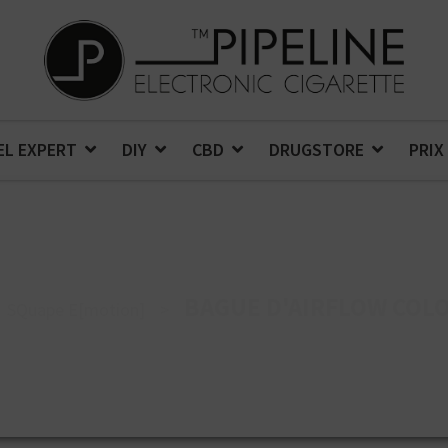
EL EXPERT
DIY
CBD
DRUGSTORE
PRIX
BAGUE D'AIRFLOW COL
SQuape E[motion]
>