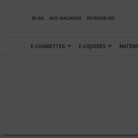
BLOG
NOS MAGASINS
REVENDEURS
E-CIGARETTES
E-LIQUIDES
MATÉRI
Accueil
>
Matériel Expert
>
Squape
>