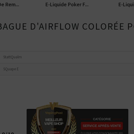
e Rem...
E-Liquide Poker F...
E-Liqui
 BAGUE D'AIRFLOW COLORÉE 
StattQualm
SQuape E
Kits pour Fumeur
Kits pour Fumeur
MODÉRÉ
IMPORTANT
Saveur
Les
Saveur
Arôme