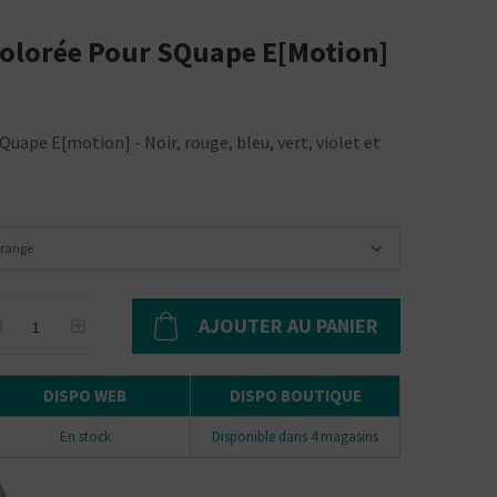
Colorée Pour SQuape E[motion]
uape E[motion] - Noir, rouge, bleu, vert, violet et
range
AJOUTER AU PANIER
DISPO WEB
DISPO BOUTIQUE
En stock
Disponible dans 4 magasins