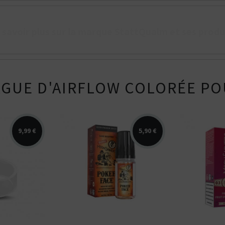
 savoir plus sur la marque StattQualm et ses produ
GUE D'AIRFLOW COLORÉE PO
9,99 €
5,90 €
2.0ml pour
Arômes : amandes grillées,
Arômes : f
on] et
noix de coco, sucre brun,
dragon, fr
vanille. E-liquide...
Moonshine