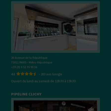
20 Avenue de la République
75011 PARIS - Métro République
+33 (0) 9 51 35 99 36
4.8
-
203
avis Google
Ouvert du lundi au samedi de 10h30 à 19h30
PIPELINE CLICHY