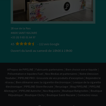
28 rue de la Paix
44600 SAINT-NAZAIRE
+33 (0) 9 83 01 64 97
4.5
-
112
avis Google
Ouvert du lundi au samedi de 10h00 à 19h00
|
|
|
A Propos de PIPELINE
Fabricants partenaires
Bien choisir son e-liquide
|
|
Présentation e-liquides Fuel
Nos Medias et partenaires
Notre émission
|
|
Youtube
PIPELINE PRO : Grossiste de vos produits d'exception
Rejoindre le
|
|
réseau
Bien démarrer avec la cigarette électronique
Lexique de la cigarette
|
|
|
|
électronique
PIPELINE-Store Recrute
Recyclage
Blog PIPELINE
PIPELINE
|
|
|
|
Allemagne
PIPELINE Autriche
Nos Magasins
Boutique Batignolles
Boutique
|
|
|
République
Boutique Clichy
Boutique Saint-Nazaire
Contactez-nous