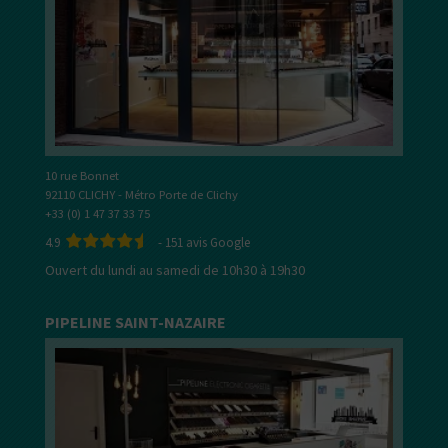
10 rue Bonnet
92110 CLICHY - Métro Porte de Clichy
+33 (0) 1 47 37 33 75
4.9
-
151
avis Google
Ouvert du lundi au samedi de 10h30 à 19h30
PIPELINE SAINT-NAZAIRE