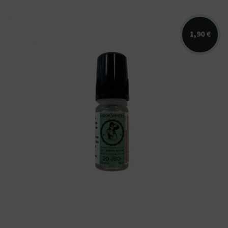
1,90 €
Booster Moonshiners disponible en 10
ml et 20 mg/ml de nicotine. PG/VG...