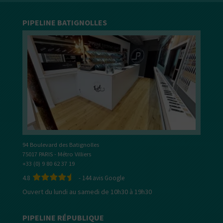
PIPELINE BATIGNOLLES
94 Boulevard des Batignolles
75017 PARIS - Métro Villiers
+33 (0) 9 80 62 37 19
4.8
-
144
avis Google
Ouvert du lundi au samedi de 10h30 à 19h30
PIPELINE RÉPUBLIQUE