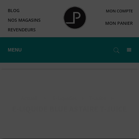
BLOG
MON COMPTE
NOS MAGASINS
MON PANIER
REVENDEURS
MENU
Accueil
>
E-Liquides
>
T-Juice
>
E-LIQUIDE BLUE ASTAIRE T-JUICE