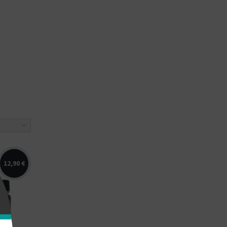
12,90 €
,
l, noix
aping
b.
é...