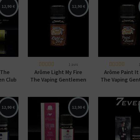
12,90 €
12,90 €
dish,
e.
Arômes : classic blond
Arômes : Latak
Latakia, biscuit.
blond, café. A
ics par
Arôme concentré
concentré Bett
Better Vape Saul par
Saul par The V
...
The Vaping...
Gentlemen Club.
1 avis
 The
Arôme Light My Fire
Arôme Paint It
en Club
The Vaping Gentlemen
The Vaping Gen
Club
Club
12,90 €
12,90 €
cky,
Arômes : Kentu
co,
Arômes : Virginia,
Burley, Latakia
fraise, framboise,
framboise, nou
Vaping
myrtille. Arôme
cacao. Arôme
b
concentré The Vaping
concentré The