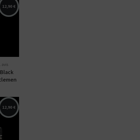
12,90 €
ia
rôme
er Vape
aping
...
1 avis
 Black
tlemen
12,90 €
cky,
,
gat,