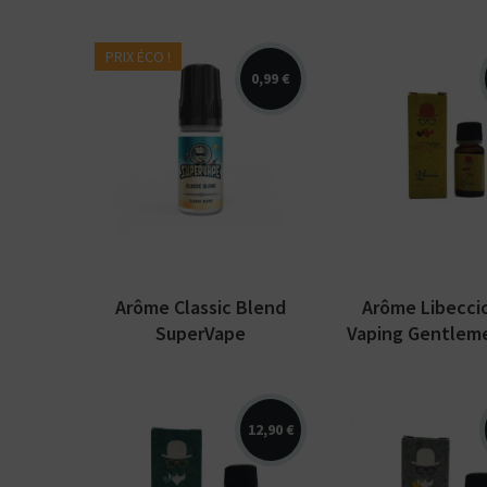
PRIX ÉCO !
0,99 €
Arômes : blond
oriental. The V
Arômes : blond. Arôme
Gentlemen Clu
concentré SuperVape
Arôme concent
disponible en 10 ml.
disponible en 1
Arôme Classic Blend
Arôme Libecci
SuperVape
Vaping Gentlem
12,90 €
Arômes : blond
Arômes : blond
Kits pour Fumeur
OCCASIONNEL
anglais, blond de
Virginie, Burley,
Saveur