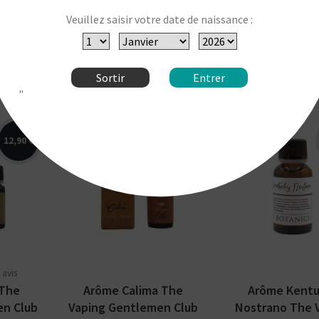
Veuillez saisir votre date de naissance :
1 avis
diu The
Arôme Sacha The
Arôme Monsoo
en Club
Vaping Gentlemen Club
Vaping Gentlem
Sortir
Entrer
"
12,90 €
12,90 €
Saveurs : blend
à pipe,
Arômes : blond de
Kentucky Fire C
e,
Virginie, Burley, brun,
The Vaping
aping
pêche, poire, myrtille.
Gentlemen Clu
b.
The Vaping
Arôme concent
é...
Gentlemen Club....
disponible en 2
 avis
 The
Arôme Calima The
Arôme Kent
en Club
Vaping Gentlemen Club
Nostrano The 