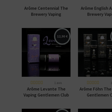
Vous ê
50% / 50%
directe
indirecte
Arôme Centennial The
Arôme English A
Tube
Box
Brewery Vaping
Brewery Vap
Gentlemen Club
Gentlemen C
12,90 €
Arômes : blend
Arômes : blend 
Brenta, melon. Arôme
Kentucky. Arô
concentré Classics par
concentré Class
The Vaping
The Vaping
Gentlemen Club.
Gentlemen Clu
Disponible...
Disponible en...
1 avis
1
Arôme Levante The
Arôme Föhn The
Vaping Gentlemen Club
Gentlemen C