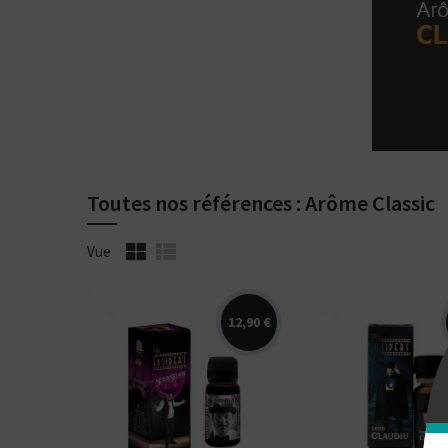
Toutes nos références : Arôme Classic
Vue
12,90 €
Arômes : blend
Arômes : blend
Cavendish, prun
Virginia, Burley, cacao,
vanille, carame
café, châtaigne. The
châtaigne, spir
Vaping Gentlemen
The Vaping
Club. Arôme...
Gentlemen...