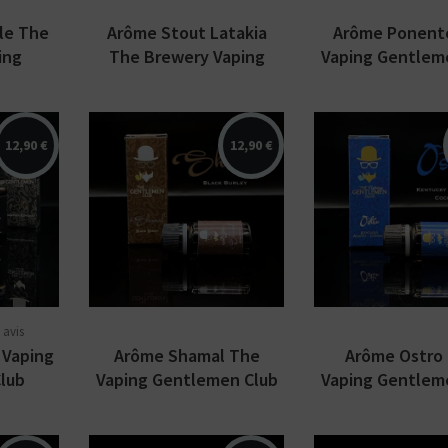
tes plutôt ?
le The
Bottom
Arôme Stout Latakia
Arôme Ponent
Feeder
ing
The Brewery Vaping
Vaping Gentlem
E-Pipe
lub
Gentlemen Club
12,90 €
12,90 €
du
Arômes : blend Black
me
Burley Fire Cured.
Arômes : blend
ics par
Arôme
Kentucky, anan
concentré Classics par
de coco. Arôme
b.
The Vaping
concentré Clas
Gentlemen Club....
The Vaping...
 avis
 Vaping
Arôme Shamal The
Arôme Ostro
lub
Vaping Gentlemen Club
Vaping Gentlem