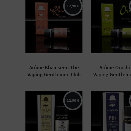
12,90 €
Arômes : blond de
Arômes : Caven
Virginie. Arôme
pomme, menth
concentré Classics par
Arôme
The Vaping
concentré Class
Gentlemen Club.
The Vaping
Disponible en...
Gentlemen Club.
Arôme Khamseen The
Arôme Oroshi
Vaping Gentlemen Club
Vaping Gentlem
12,90 €
Arômes : Burley,
Arômes : Kentu
banane, amande.
Latakia, Perbac
Arôme concentré The
cerise. Arôme
Vaping Gentlemen
concentré The 
Club Classics.
Gentlemen Clu