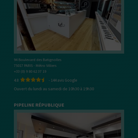
94 Boulevard des Batignolles
75017 PARIS - Métro Villiers
+33 (0) 9 80 62 37 19
4.8
-
144
avis Google
Ouvert du lundi au samedi de 10h30 à 19h30
PIPELINE RÉPUBLIQUE