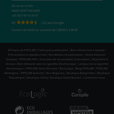
28 rue de la Paix
44600 SAINT-NAZAIRE
+33 (0) 9 83 01 64 97
4.5
-
112
avis Google
Ouvert du lundi au samedi de 10h00 à 19h00
|
|
|
A Propos de PIPELINE
Fabricants partenaires
Bien choisir son e-liquide
|
|
Présentation e-liquides Fuel
Nos Medias et partenaires
Notre émission
|
|
Youtube
PIPELINE PRO : Grossiste de vos produits d'exception
Rejoindre le
|
|
réseau
Bien démarrer avec la cigarette électronique
Lexique de la cigarette
|
|
|
|
électronique
PIPELINE-Store Recrute
Recyclage
Blog PIPELINE
PIPELINE
|
|
|
|
Allemagne
PIPELINE Autriche
Nos Magasins
Boutique Batignolles
Boutique
|
|
|
République
Boutique Clichy
Boutique Saint-Nazaire
Contactez-nous