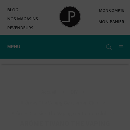
BLOG
MON COMPTE
NOS MAGASINS
MON PANIER
REVENDEURS
MENU
Accueil
>
DIY
>
Arômes The Vaping Gentlemen Club
>
Arômes Classics The Vaping Gentlemen Club
>
ARÔME TIVANO THE VAPING