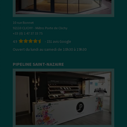
10 rue Bonnet
92110 CLICHY - Métro Porte de Clichy
+33 (0) 1 47 37 33 75
4.9
-
151
avis Google
Ouvert du lundi au samedi de 10h30 à 19h30
PIPELINE SAINT-NAZAIRE