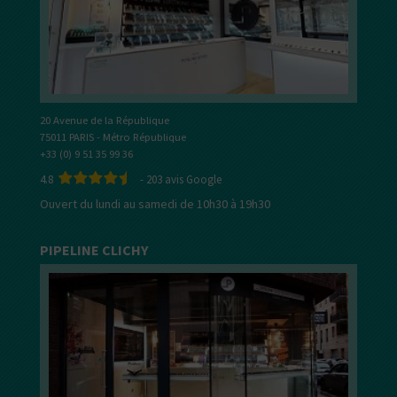
20 Avenue de la République
75011 PARIS - Métro République
+33 (0) 9 51 35 99 36
4.8
-
203
avis Google
Ouvert du lundi au samedi de 10h30 à 19h30
PIPELINE CLICHY