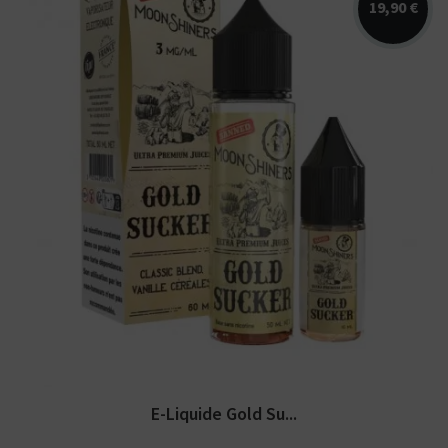
19,90 €
Arômes : blond classic, caramel, vanille,
céréales. E-liquide...
E-Liquide Gold Su...