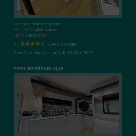
94 Boulevard des Batignolles
75017 PARIS - Métro Villiers
+33 (0) 9 80 62 37 19
4.8
-
144
avis Google
Ouvert du lundi au samedi de 10h30 à 19h30
PIPELINE RÉPUBLIQUE