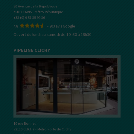
20 Avenue de la République
75011 PARIS - Métro République
+33 (0) 9 51 35 99 36
4.8
-
203
avis Google
Ouvert du lundi au samedi de 10h30 à 19h30
PIPELINE CLICHY
10 rue Bonnet
92110 CLICHY - Métro Porte de Clichy