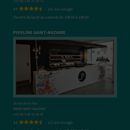
+33 (0) 1 47 37 33 75
4.9
-
151
avis Google
Ouvert du lundi au samedi de 10h30 à 19h30
PIPELINE SAINT-NAZAIRE
28 rue de la Paix
44600 SAINT-NAZAIRE
+33 (0) 9 83 01 64 97
4.5
-
112
avis Google