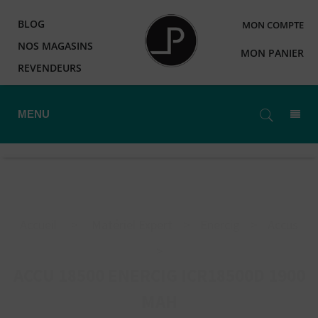
BLOG
MON COMPTE
NOS MAGASINS
MON PANIER
REVENDEURS
MENU
Accueil
>
Matériel Expert
>
Enercig
>
Accus
>
ACCU 18500 ENERCIG ICR18500D 1900
MAH