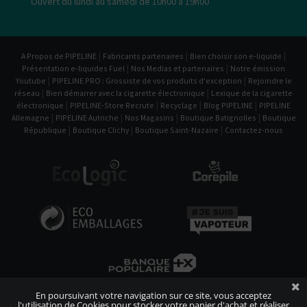
Ouvert du lundi au samedi de 10h00 à 19h00
|
|
|
A Propos de PIPELINE
Fabricants partenaires
Bien choisir son e-liquide
|
|
Présentation e-liquides Fuel
Nos Medias et partenaires
Notre émission
|
|
Youtube
PIPELINE PRO : Grossiste de vos produits d'exception
Rejoindre le
|
|
réseau
Bien démarrer avec la cigarette électronique
Lexique de la cigarette
|
|
|
|
électronique
PIPELINE-Store Recrute
Recyclage
Blog PIPELINE
PIPELINE
|
|
|
|
Allemagne
PIPELINE Autriche
Nos Magasins
Boutique Batignolles
Boutique
|
|
|
République
Boutique Clichy
Boutique Saint-Nazaire
Contactez-nous
En poursuivant votre navigation sur ce site, vous acceptez
l'utilisation de Cookies pour stocker votre panier d'achat et réaliser
|
|
|
Conditions Générales de Vente
Politique de confidentialité
Mentions légales