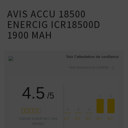
AVIS ACCU 18500
ENERCIG ICR18500D
1900 MAH
Voir l'attestation de confiance
Avis soumis à un contrôle
4.5
/5
1
1
0
0
0
1
2
3
4
5
Calculé à partir de
2
avis
client(s)