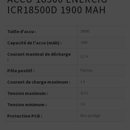
ICR18500D 1900 MAH
Taille d'accu :
18500
Capacité de l'accu (mAh) :
1900
Courant maximal de décharge
5,7 A
:
Pôle positif :
Flat top
Courant de charge maximum :
1 A
Tension maximum :
4,2 V
Tension minimum :
3 V
Protection PCB :
Non protégé