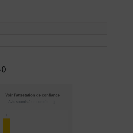
50
Voir l'attestation de confiance
Avis soumis à un contrôle
1
CBD : L'UNIVERS DÉDIÉ À LA R
LE DRUGSTORE DU PI
Saveur
Arôme
Saveur
Arôme
VOIR