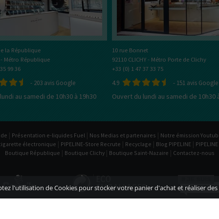
e la République
10 rue Bonnet
 - Métro République
92110 CLICHY - Métro Porte de Clichy
 35 99 36
+33 (0) 1 47 37 33 75
-
203
avis Google
4.9
-
151
avis Google
lundi au samedi de 10h30 à 19h30
Ouvert du lundi au samedi de 10h30 
|
|
|
ide
Présentation e-liquides Fuel
Nos Medias et partenaires
Notre émission Youtu
|
|
|
|
cigarette électronique
PIPELINE-Store Recrute
Recyclage
Blog PIPELINE
PIPELINE
|
|
|
Boutique République
Boutique Clichy
Boutique Saint-Nazaire
Contactez-nous
ez l'utilisation de Cookies pour stocker votre panier d'achat et réaliser des 
|
|
|
|
de Vente
Politique de confidentialité
Mentions légales
Livraison
Paiement sécuri