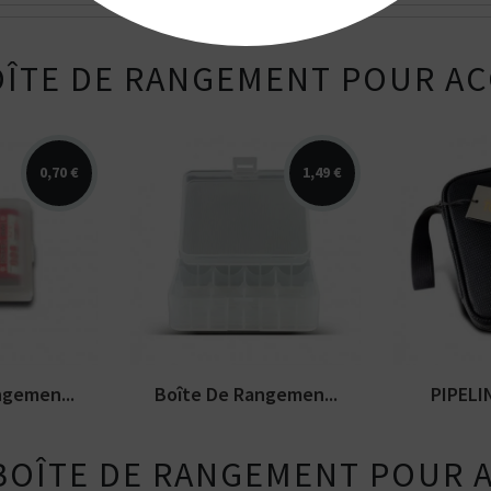
ÎTE DE RANGEMENT POUR AC
0,70 €
1,49 €
Le PIPELIN
ement pour
Boîte de rangement pour
tout le m
accus 26650
à la...
ngemen...
Boîte De Rangemen...
PIPELI
 BOÎTE DE RANGEMENT POUR 