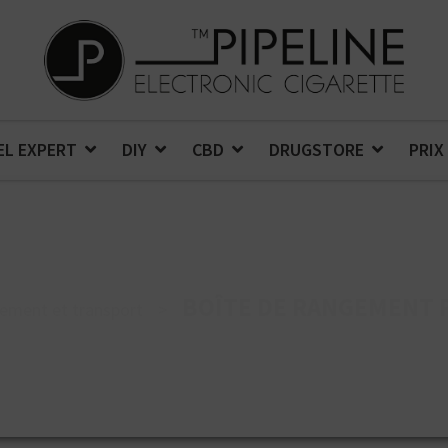
EL EXPERT
DIY
CBD
DRUGSTORE
PRIX
BOÎTE DE RANGEMENT P
ement et transport
>