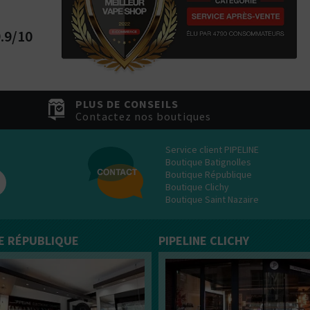
tes plutôt ?
Bottom
.9/10
Feeder
E-Pipe
PLUS DE CONSEILS
Contactez nos boutiques
Service client PIPELINE
Boutique Batignolles
Boutique République
Boutique Clichy
Boutique Saint Nazaire
NE RÉPUBLIQUE
PIPELINE CLICHY