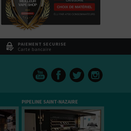
Bien choisir son e-liquide
En savoir plus sur les e-Li
PAIEMENT SECURISE
Carte bancaire
PIPELINE SAINT-NAZAIRE