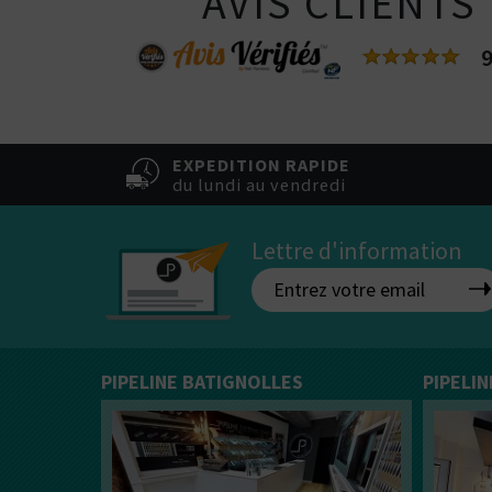
AVIS CLIENTS
Vous ê
50% / 50%
directe
indirecte
Tube
9
Box
EXPEDITION RAPIDE
du lundi au vendredi
Lettre d'information
PIPELINE BATIGNOLLES
PIPELI