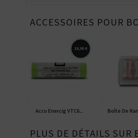
ACCESSOIRES POUR BO
10,90 €
Accu EnerCig EC-C6 18650
Boîte de rang
3000mAh 15A (Murata VTC6)
accus 18350
Accu Enercig VTC6...
Boîte De Ra
PLUS DE DÉTAILS SUR