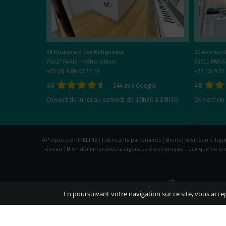
20 Avenue d
94 Boulevard des Batignolles
75011 PARIS
75017 PARIS - Métro Villiers
+33 (0) 9 51
+33 (0) 9 80 62 37 19
4.8
4.8
-
144
avis Google
Ouvert du 
Ouvert du lundi au samedi de 10h30 à 19h30
|
|
A Propos de PIPELINE
Fabricants partenaires
Bien choisir son e-liqu
|
|
réseau
Bien démarrer avec la cigarette électronique
Lexique de la 
En poursuivant votre navigation sur ce site, vous accept
Conditions Générales 