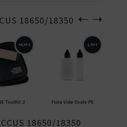
CUS 18650/18350
44,95 €
1,90 €
E ToolKit 2 inclus
Fiole vide ovale d'une
atériel nécessaire
contenance de 50 ml ou 100
ml au choix. Fabriquée...
NE ToolKit 2
Fiole Vide Ovale PE
ACCUS 18650/18350