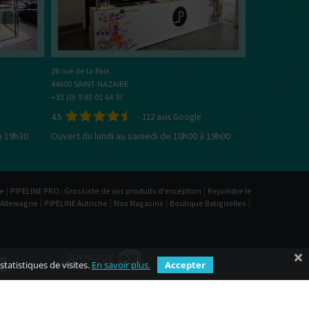
28 rue de la Paix
44600 SAINT-NAZAIRE
+33 (0) 9 83 01 64 97
4.5
-
112
avis Google
à 19h30
Ouvert du lundi au samedi de 10h00 à 19h00
|
|
be
PIPELINE PRO : Grossiste de vos produits d'exception
Rejoindre le
|
|
|
|
 Allemagne
PIPELINE Autriche
Nos Magasins
Boutique Batignolles
statistiques de visites.
En savoir plus.
Accepter
|
|
sé
Emploi
Plan du site