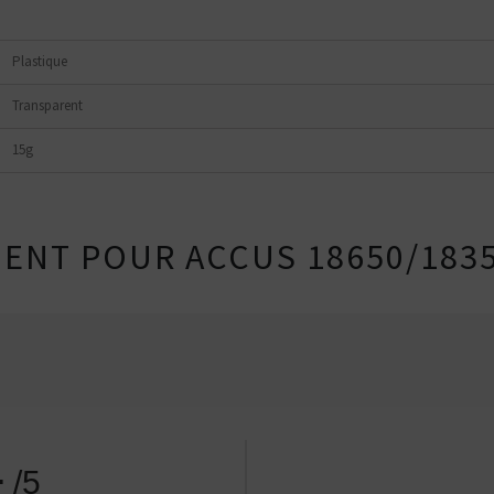
Plastique
Transparent
15g
MENT POUR ACCUS 18650/183
4
Kits pour Fumeur
Kits pour Fumeur
/5
MODÉRÉ
IMPORTANT
Saveur
Les
Saveur
Arôme