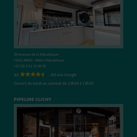
20 Avenue de la République
75011 PARIS - Métro République
+33 (0) 9 51 35 99 36
4.8
-
203
avis Google
Ouvert du lundi au samedi de 10h30 à 19h30
PIPELINE CLICHY