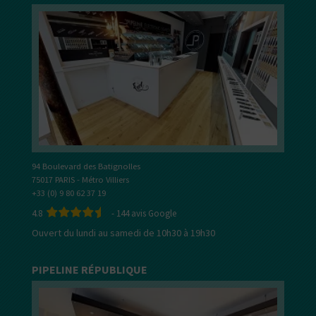
94 Boulevard des Batignolles
75017 PARIS - Métro Villiers
+33 (0) 9 80 62 37 19
4.8
-
144
avis Google
Ouvert du lundi au samedi de 10h30 à 19h30
PIPELINE RÉPUBLIQUE