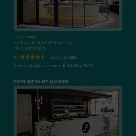
10 rue Bonnet
92110 CLICHY - Métro Porte de Clichy
+33 (0) 1 47 37 33 75
4.9
-
151
avis Google
Ouvert du lundi au samedi de 10h30 à 19h30
PIPELINE SAINT-NAZAIRE