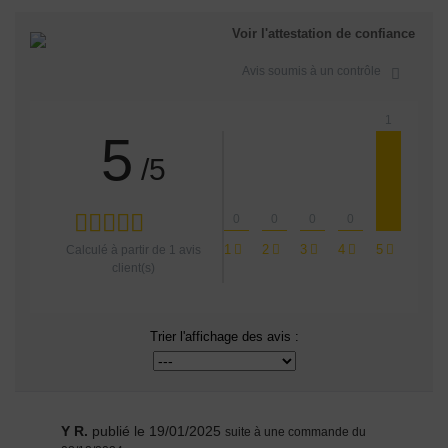
Voir l'attestation de confiance
Avis soumis à un contrôle
1
5
/5
0
0
0
0
1
2
3
4
5
Calculé à partir de
1
avis
client(s)
Trier l'affichage des avis :
Y R.
publié le 19/01/2025
suite à une commande du