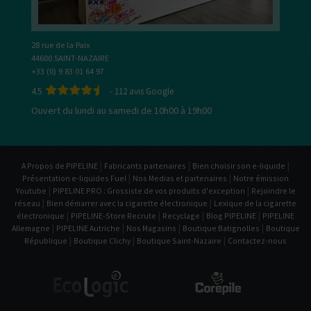
28 rue de la Paix
44600 SAINT-NAZAIRE
+33 (0) 9 83 01 64 97
4.5
-
112
avis Google
Ouvert du lundi au samedi de 10h00 à 19h00
|
|
|
A Propos de PIPELINE
Fabricants partenaires
Bien choisir son e-liquide
|
|
Présentation e-liquides Fuel
Nos Medias et partenaires
Notre émission
|
|
Youtube
PIPELINE PRO : Grossiste de vos produits d'exception
Rejoindre le
|
|
réseau
Bien démarrer avec la cigarette électronique
Lexique de la cigarette
|
|
|
|
électronique
PIPELINE-Store Recrute
Recyclage
Blog PIPELINE
PIPELINE
|
|
|
|
Allemagne
PIPELINE Autriche
Nos Magasins
Boutique Batignolles
Boutique
|
|
|
République
Boutique Clichy
Boutique Saint-Nazaire
Contactez-nous