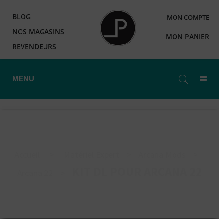
BLOG
MON COMPTE
NOS MAGASINS
MON PANIER
REVENDEURS
MENU
Accueil
>
Matériel Expert
>
Arcana Mods
>
KIT DL POUR ARCANA 22
Arcana 22
>