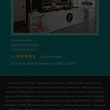
28 rue de la Paix
44600 SAINT-NAZAIRE
+33 (0) 9 83 01 64 97
4.5
-
112
avis Google
Ouvert du lundi au samedi de 10h00 à 19h00
|
|
|
A Propos de PIPELINE
Fabricants partenaires
Bien choisir son e-liquide
|
|
Présentation e-liquides Fuel
Nos Medias et partenaires
Notre émission
|
|
Youtube
PIPELINE PRO : Grossiste de vos produits d'exception
Rejoindre le
|
|
réseau
Bien démarrer avec la cigarette électronique
Lexique de la cigarette
|
|
|
|
électronique
PIPELINE-Store Recrute
Recyclage
Blog PIPELINE
PIPELINE
|
|
|
|
Allemagne
PIPELINE Autriche
Nos Magasins
Boutique Batignolles
Boutique
|
|
|
République
Boutique Clichy
Boutique Saint-Nazaire
Contactez-nous