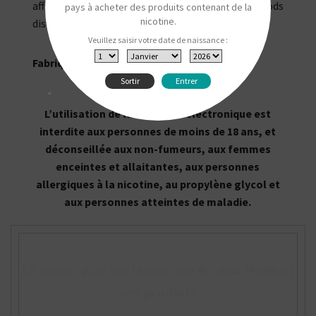
affleurant votre reconstructible avec les mods
pays à acheter des produits contenant de la
nicotine.
disposant d'un diamètre de 23 mm.
Veuillez saisir votre date de naissance :
Fabriqué par Arcana Mods.
Sortir
Entrer
"
L’utilisation de la cigarette électronique est
interdite aux personnes de moins de 18 ans, et
déconseillée aux non-fumeurs, aux femmes
enceintes et allaitantes, aux personnes
allergiques à la nicotine, au propylène glycol et
aux personnes atteintes de maladie.
En savoir plus sur la marque Arcana Mods et
ses produits