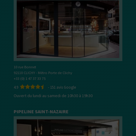
10 rue Bonnet
92110 CLICHY - Métro Porte de Clichy
+33 (0) 1 47 37 33 75
4.9
-
151
avis Google
Ouvert du lundi au samedi de 10h30 à 19h30
PIPELINE SAINT-NAZAIRE