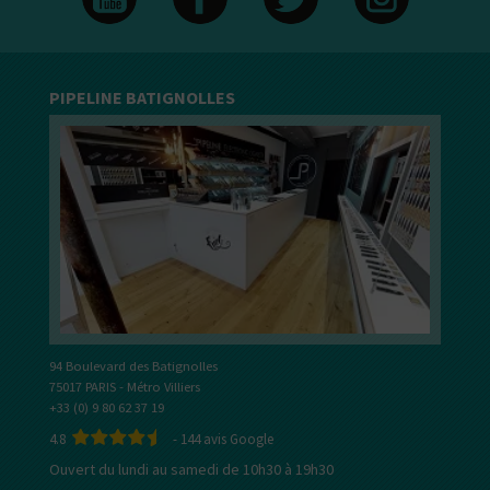
PIPELINE BATIGNOLLES
94 Boulevard des Batignolles
75017 PARIS - Métro Villiers
+33 (0) 9 80 62 37 19
4.8
-
144
avis Google
Ouvert du lundi au samedi de 10h30 à 19h30