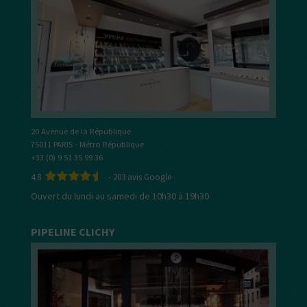
20 Avenue de la République
75011 PARIS - Métro République
+33 (0) 9 51 35 99 36
4.8
-
203
avis Google
Ouvert du lundi au samedi de 10h30 à 19h30
PIPELINE CLICHY