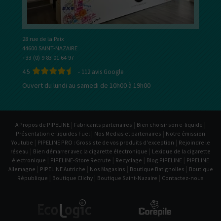
28 rue de la Paix
44600 SAINT-NAZAIRE
+33 (0) 9 83 01 64 97
4.5
-
112
avis Google
Ouvert du lundi au samedi de 10h00 à 19h00
|
|
|
A Propos de PIPELINE
Fabricants partenaires
Bien choisir son e-liquide
|
|
Présentation e-liquides Fuel
Nos Medias et partenaires
Notre émission
|
|
Youtube
PIPELINE PRO : Grossiste de vos produits d'exception
Rejoindre le
|
|
réseau
Bien démarrer avec la cigarette électronique
Lexique de la cigarette
|
|
|
|
électronique
PIPELINE-Store Recrute
Recyclage
Blog PIPELINE
PIPELINE
|
|
|
|
Allemagne
PIPELINE Autriche
Nos Magasins
Boutique Batignolles
Boutique
|
|
|
République
Boutique Clichy
Boutique Saint-Nazaire
Contactez-nous