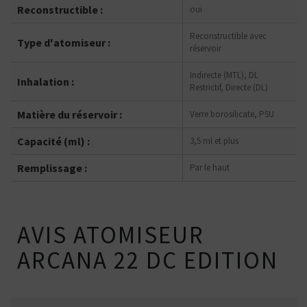
Reconstructible :
oui
Reconstructible avec
Type d'atomiseur :
réservoir
Indirecte (MTL), DL
Inhalation :
Restrictif, Directe (DL)
Matière du réservoir :
Verre borosilicate, PSU
Capacité (ml) :
3,5 ml et plus
Remplissage :
Par le haut
AVIS ATOMISEUR
ARCANA 22 DC EDITION