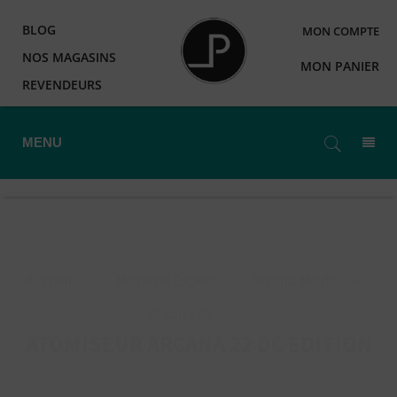
BLOG
MON COMPTE
NOS MAGASINS
MON PANIER
REVENDEURS
MENU
Accueil
>
Matériel Expert
>
Arcana Mods
>
Arcana 22
>
ATOMISEUR ARCANA 22 DC EDITION