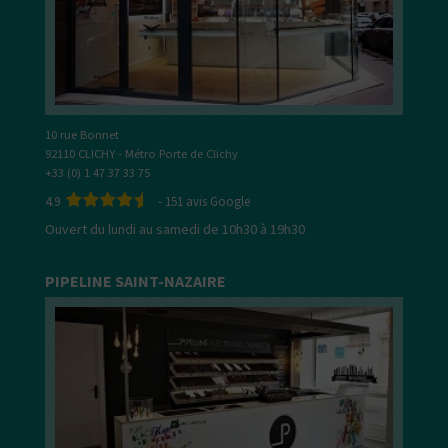
10 rue Bonnet
92110 CLICHY - Métro Porte de Clichy
+33 (0) 1 47 37 33 75
4.9
-
151
avis Google
Ouvert du lundi au samedi de 10h30 à 19h30
PIPELINE SAINT-NAZAIRE