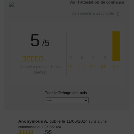
Voir l'attestation de confiance
Avis soumis à un contrôle
1
5
/5
0
0
0
0
1
2
3
4
5
Calculé à partir de
1
avis
client(s)
Trier l'affichage des avis :
Anonymous A.
publié le 11/06/2024
suite à une
commande du 03/05/2024
5/5