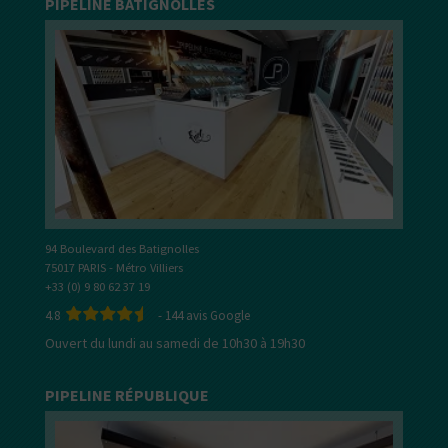
PIPELINE BATIGNOLLES
94 Boulevard des Batignolles
75017 PARIS - Métro Villiers
+33 (0) 9 80 62 37 19
4.8
-
144
avis Google
Ouvert du lundi au samedi de 10h30 à 19h30
PIPELINE RÉPUBLIQUE