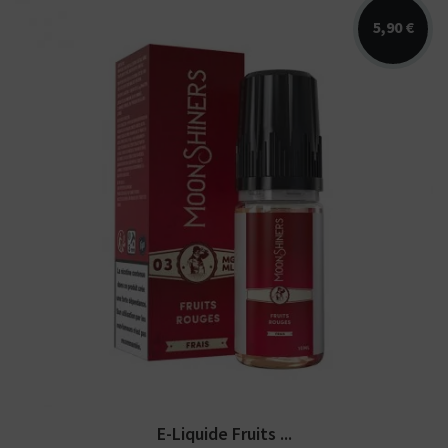
5,90 €
Arômes : fruits rouges, fraicheur. E-
liquide Moonshiners. Disponible en...
E-Liquide Fruits ...