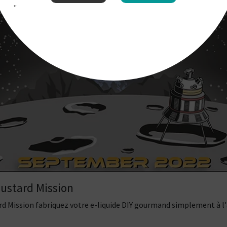
"
ustard Mission
d Mission fabriquez votre e-liquide DIY gourmand simplement à l'a