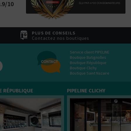
.9/10
PLUS DE CONSEILS
Contactez nos boutiques
Service client PIPELINE
Boutique Batignolles
Boutique République
Boutique Clichy
Boutique Saint Nazaire
NE RÉPUBLIQUE
PIPELINE CLICHY