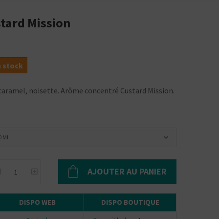
tard Mission
n stock
, caramel, noisette. Arôme concentré Custard Mission.
0 ML
AJOUTER AU PANIER
DISPO WEB
DISPO BOUTIQUE