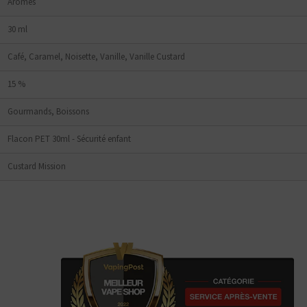
tes plutôt ?
Arômes
Bottom
30 ml
Feeder
E-Pipe
Café, Caramel, Noisette, Vanille, Vanille Custard
15 %
Gourmands, Boissons
Flacon PET 30ml - Sécurité enfant
Custard Mission