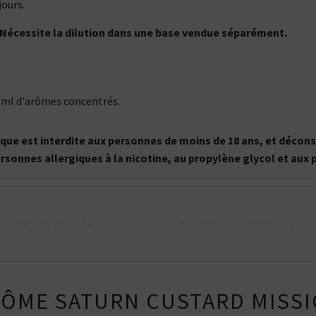
ours.
 Nécessite la dilution dans une base vendue séparément.
 ml d'arômes concentrés.
onique est interdite aux personnes de moins de 18 ans, et déc
ersonnes allergiques à la nicotine, au propylène glycol et aux
avoir plus sur la marque Custard Mission et ses pro
RÔME SATURN CUSTARD MISS
Kits pour Fumeur
Kits pour Fumeur
MODÉRÉ
IMPORTANT
Saveur
Les
Saveur
Arôme