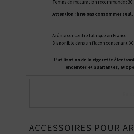
Temps de maturation recommandé : 30 j
Attention
: à ne pas consommer seul.
Arôme concentré fabriqué en France.
Disponible dans un flacon contenant 30
L’utilisation de la cigarette électr
enceintes et allaitantes, aux p
En s
ACCESSOIRES POUR A
Kits pour Fumeur
OCCASIONNEL
Saveur