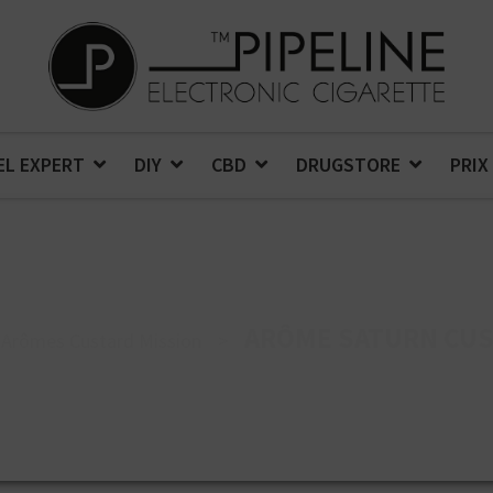
EL EXPERT
DIY
CBD
DRUGSTORE
PRIX
ARÔME SATURN CUS
Arômes Custard Mission
>