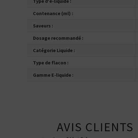
Type d'e-liquide :
Vous ê
50% / 50%
directe
indirecte
Tube
Contenance (ml) :
Box
Saveurs :
Dosage recommandé :
Catégorie Liquide :
Type de flacon :
Gamme E-liquide :
AVIS CLIENTS