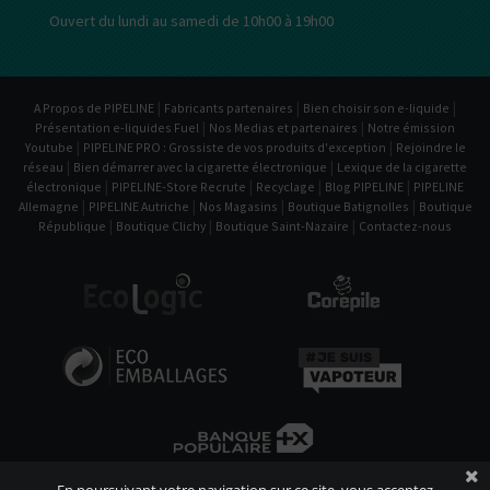
Ouvert du lundi au samedi de 10h00 à 19h00
|
|
|
A Propos de PIPELINE
Fabricants partenaires
Bien choisir son e-liquide
|
|
Présentation e-liquides Fuel
Nos Medias et partenaires
Notre émission
|
|
Youtube
PIPELINE PRO : Grossiste de vos produits d'exception
Rejoindre le
|
|
réseau
Bien démarrer avec la cigarette électronique
Lexique de la cigarette
|
|
|
|
électronique
PIPELINE-Store Recrute
Recyclage
Blog PIPELINE
PIPELINE
|
|
|
|
Allemagne
PIPELINE Autriche
Nos Magasins
Boutique Batignolles
Boutique
|
|
|
République
Boutique Clichy
Boutique Saint-Nazaire
Contactez-nous