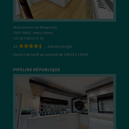
94 Boulevard des Batignolles
75017 PARIS - Métro Villiers
+33 (0) 9 80 62 37 19
4.8
-
144
avis Google
Ouvert du lundi au samedi de 10h30 à 19h30
PIPELINE RÉPUBLIQUE