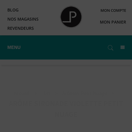
BLOG
MON COMPTE
NOS MAGASINS
MON PANIER
REVENDEURS
MENU
Accueil
>
DIY
>
Arômes Petit Nuage
>
ARÔME SIRONADE VIOLETTE PETIT
NUAGE