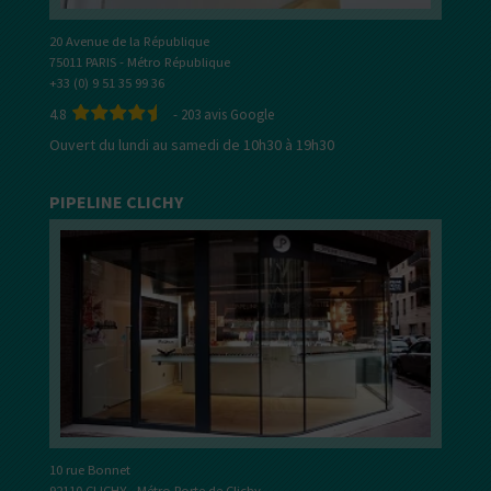
20 Avenue de la République
75011 PARIS - Métro République
+33 (0) 9 51 35 99 36
4.8
-
203
avis Google
Ouvert du lundi au samedi de 10h30 à 19h30
PIPELINE CLICHY
10 rue Bonnet
92110 CLICHY - Métro Porte de Clichy