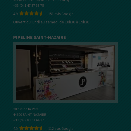
+33 (0) 1 47 37 33 75
4.9
-
151
avis Google
Ouvert du lundi au samedi de 10h30 à 19h30
PIPELINE SAINT-NAZAIRE
28 rue de la Paix
44600 SAINT-NAZAIRE
+33 (0) 9 83 01 64 97
4.5
-
112
avis Google