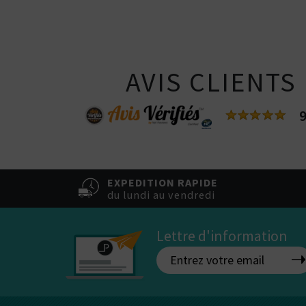
Vous ê
50% / 50%
directe
indirecte
Tube
Box
AVIS CLIENTS
9
EXPEDITION RAPIDE
du lundi au vendredi
Lettre d'information