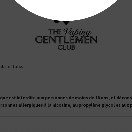
 en Italie.
onique est interdite aux personnes de moins de 18 ans, et déc
ersonnes allergiques à la nicotine, au propylène glycol et aux
plus sur la marque The Vaping Gentlemen Club et s