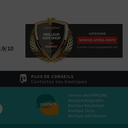
tes plutôt ?
Bottom
Feeder
E-Pipe
.9/10
PLUS DE CONSEILS
Contactez nos boutiques
Service client PIPELINE
Boutique Batignolles
Boutique République
Boutique Clichy
Boutique Saint Nazaire