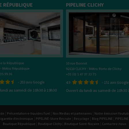
NE RÉPUBLIQUE
PIPELINE CLICHY
e la République
10 rue Bonnet
 - Métro République
92110 CLICHY - Métro Porte de Clichy
 35 99 36
+33 (0) 1 47 37 33 75
-
203
avis Google
4.9
-
151
avis Google
lundi au samedi de 10h30 à 19h30
Ouvert du lundi au samedi de 10h30 
|
|
|
ide
Présentation e-liquides Fuel
Nos Medias et partenaires
Notre émission Youtu
|
|
|
|
cigarette électronique
PIPELINE-Store Recrute
Recyclage
Blog PIPELINE
PIPELINE
|
|
|
Boutique République
Boutique Clichy
Boutique Saint-Nazaire
Contactez-nous