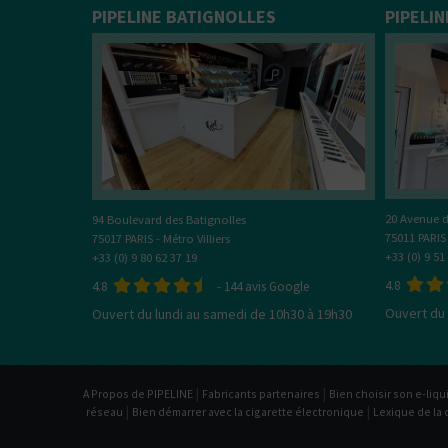
PIPELINE BATIGNOLLES
PIPELI
20 Avenue d
94 Boulevard des Batignolles
75011 PARIS
75017 PARIS - Métro Villiers
+33 (0) 9 51
+33 (0) 9 80 62 37 19
4.8
4.8
-
144
avis Google
Ouvert du 
Ouvert du lundi au samedi de 10h30 à 19h30
|
|
A Propos de PIPELINE
Fabricants partenaires
Bien choisir son e-liqu
|
|
réseau
Bien démarrer avec la cigarette électronique
Lexique de la 