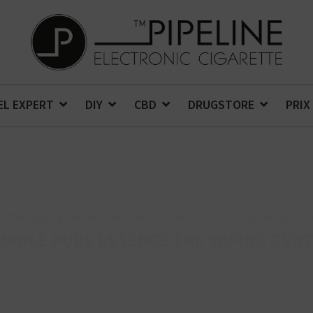
EL EXPERT
DIY
CBD
DRUGSTORE
PRIX
 The Vaping Gentlemen Club
>
Arômes Pure Essences Th
APPLE PURE ESSENCE THE VAPING GEN