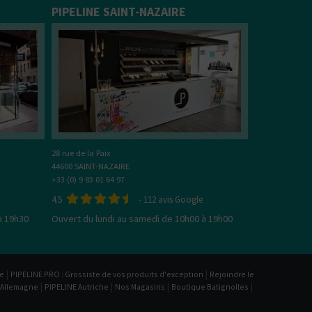
PIPELINE SAINT-NAZAIRE
28 rue de la Paix
44600 SAINT-NAZAIRE
+33 (0) 9 83 01 64 97
4.5
-
112
avis Google
à 19h30
Ouvert du lundi au samedi de 10h00 à 19h00
|
|
be
PIPELINE PRO : Grossiste de vos produits d'exception
Rejoindre le
|
|
|
|
 Allemagne
PIPELINE Autriche
Nos Magasins
Boutique Batignolles