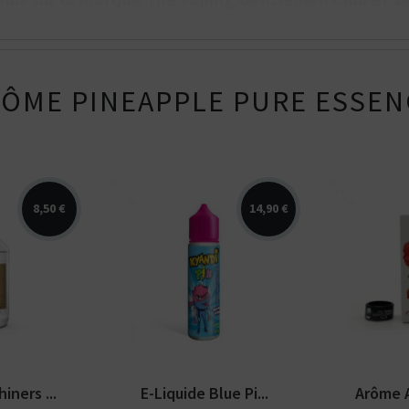
ÔME PINEAPPLE PURE ESSEN
8,50 €
14,90 €
ase 50% PG /
Arômes : raisin, fruits
Arômes : 
icotine 100%
rouges, bonbon acidulé. E-
Gentleme
ué...
liquide Kyandi Pik....
Essence. 
Kits pour Fumeur
Kits pour Fumeur
ners ...
E-Liquide Blue Pi...
Arôme A
MODÉRÉ
IMPORTANT
Saveur
Les
Saveur
Arôme