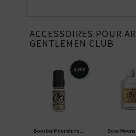
ACCESSOIRES POUR AR
GENTLEMEN CLUB
1,90 €
Booster Moonshiners en
E-liquide de b
10ml et 20 mg/ml de
50% VG sans n
nicotine. PG/VG de 50/50.
végétal. Fabriq
Kits pour Fumeur
Booster Moonshine...
Base Moonshi
OCCASIONNEL
Saveur