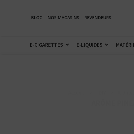
BLOG
NOS MAGASINS
REVENDEURS
E-CIGARETTES
E-LIQUIDES
MATÉRI
Accueil
>
DIY
>
Arômes
ARÔME PINE