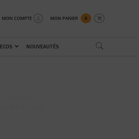
MON COMPTE
MON PANIER
0
 ECOS
NOUVEAUTÉS
e Vaping Gentlemen Club
>
TLEMEN CLUB