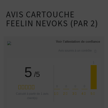
AVIS CARTOUCHE
FEELIN NEVOKS (PAR 2)
Voir l'attestation de confiance
Avis soumis à un contrôle
1
5
/5
0
0
0
0
1
2
3
4
5
Calculé à partir de
1
avis
client(s)