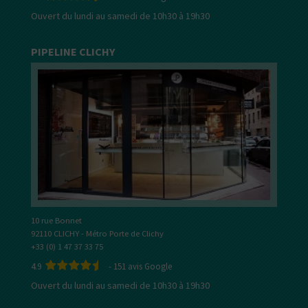
Ouvert du lundi au samedi de 10h30 à 19h30
PIPELINE CLICHY
10 rue Bonnet
92110 CLICHY - Métro Porte de Clichy
+33 (0) 1 47 37 33 75
4.9
-
151
avis Google
Ouvert du lundi au samedi de 10h30 à 19h30