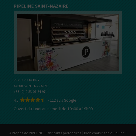
PIPELINE SAINT-NAZAIRE
28 rue de la Paix
44600 SAINT-NAZAIRE
+33 (0) 9 83 01 64 97
4.5
-
112
avis Google
Ouvert du lundi au samedi de 10h00 à 19h00
|
|
|
A Propos de PIPELINE
Fabricants partenaires
Bien choisir son e-liquide