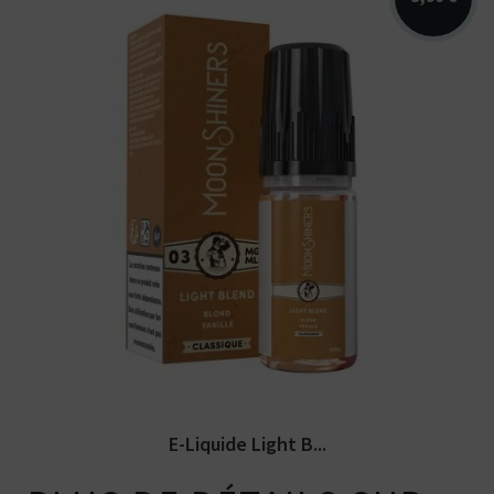
Arômes : blond, vanille, noisettes. E-
liquide Moonshiners. Disponible en...
E-Liquide Light B...