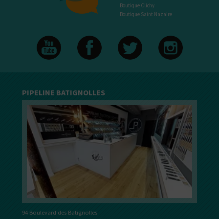
Boutique Clichy
Boutique Saint Nazaire
PIPELINE BATIGNOLLES
94 Boulevard des Batignolles