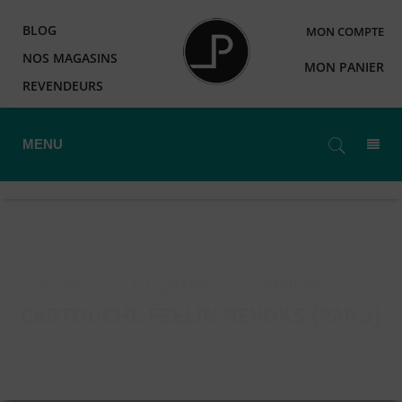
BLOG
MON COMPTE
NOS MAGASINS
MON PANIER
REVENDEURS
MENU
Accueil
>
E-Cigarettes
>
Cartouches
>
CARTOUCHE FEELIN NEVOKS (PAR 2)