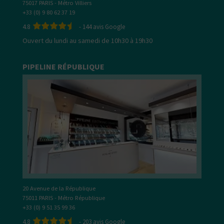
75017 PARIS - Métro Villiers
+33 (0) 9 80 62 37 19
4.8
-
144
avis Google
Ouvert du lundi au samedi de 10h30 à 19h30
PIPELINE RÉPUBLIQUE
20 Avenue de la République
75011 PARIS - Métro République
+33 (0) 9 51 35 99 36
4.8
-
203
avis Google