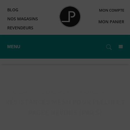
BLOG
MON COMPTE
NOS MAGASINS
MON PANIER
REVENDEURS
MENU
Accueil
>
E-Cigarettes
>
Résistances
>
RÉSISTANCES MESH POUR FEELIN ET
PAGEE NEVOKS (PAR 5)