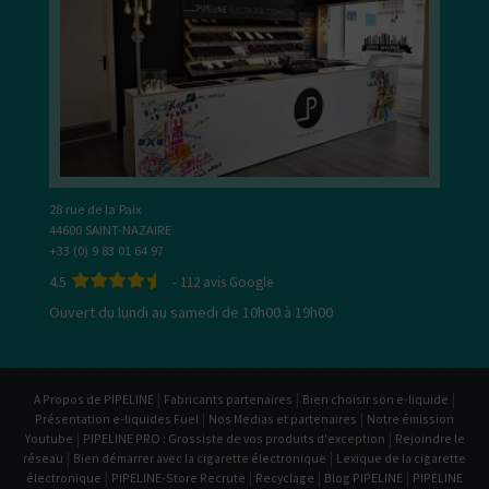
28 rue de la Paix
44600 SAINT-NAZAIRE
+33 (0) 9 83 01 64 97
4.5
-
112
avis Google
Ouvert du lundi au samedi de 10h00 à 19h00
|
|
|
A Propos de PIPELINE
Fabricants partenaires
Bien choisir son e-liquide
|
|
Présentation e-liquides Fuel
Nos Medias et partenaires
Notre émission
|
|
Youtube
PIPELINE PRO : Grossiste de vos produits d'exception
Rejoindre le
|
|
réseau
Bien démarrer avec la cigarette électronique
Lexique de la cigarette
|
|
|
|
électronique
PIPELINE-Store Recrute
Recyclage
Blog PIPELINE
PIPELINE