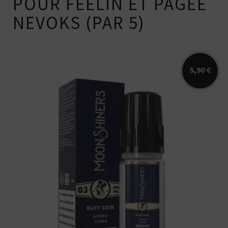
POUR FEELIN ET PAGEE
NEVOKS (PAR 5)
5,90 €
Arômes : classic Latakia corsé et épicé. E-
liquide Bootleg Series...