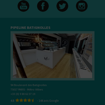
PIPELINE BATIGNOLLES
94 Boulevard des Batignolles
75017 PARIS - Métro Villiers
+33 (0) 9 80 62 37 19
4.8
-
144
avis Google