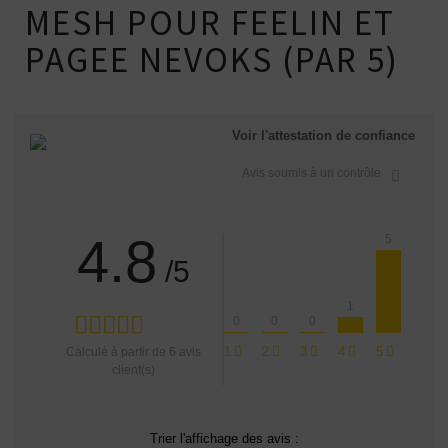
MESH POUR FEELIN ET
PAGEE NEVOKS (PAR 5)
Voir l'attestation de confiance
Avis soumis à un contrôle
4.8
5
/5
1
0
0
0
1
2
3
4
5
Calculé à partir de
6
avis
client(s)
Trier l'affichage des avis :