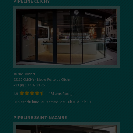
PIPELINE CLICHY
10 rue Bonnet
92110 CLICHY - Métro Porte de Clichy
+33 (0) 1 47 37 33 75
4.9
-
151
avis Google
Ouvert du lundi au samedi de 10h30 à 19h30
PIPELINE SAINT-NAZAIRE