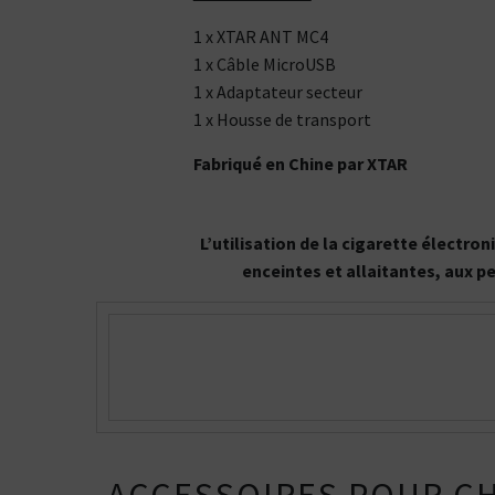
1 x
XTAR ANT MC4
1 x
Câble MicroUSB
1 x Adaptateur secteur
1 x Housse de transport
Fabriqué en Chine par XTAR
L’utilisation de la cigarette électr
enceintes et allaitantes, aux p
Kits pour Fumeur
OCCASIONNEL
Saveur