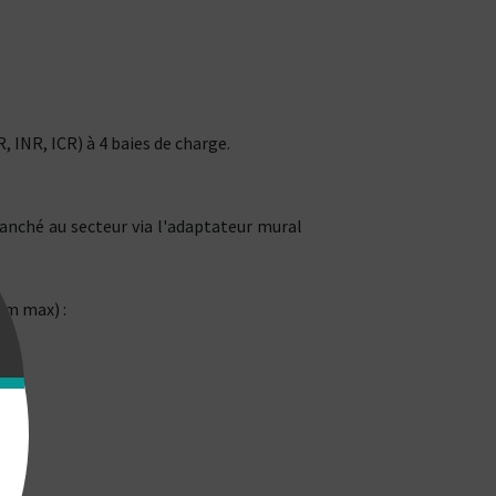
, INR, ICR) à 4 baies de charge.
ranché au secteur via l'adaptateur mural
mm max) :