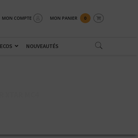
MON COMPTE
MON PANIER
0
 ECOS
NOUVEAUTÉS
R XTAR MC4