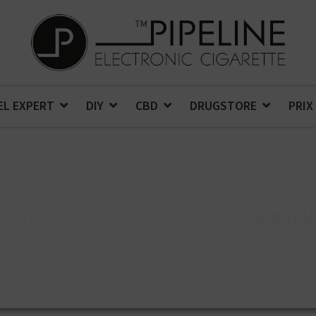
EL EXPERT
DIY
CBD
DRUGSTORE
PRIX
CHARGEU
ériel Expert
>
Enercig
>
Chargeurs
>