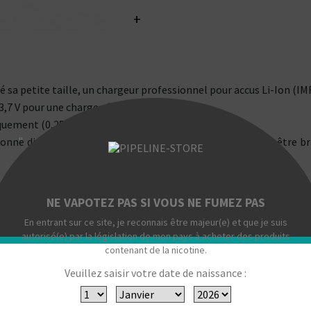
+
sa petite taille, un chargeur professionnel pour accus Li-Ion (IMR
,7 V pour une charge effective de 4,2V.
uement (0,25A et 0,5A).
"
ionne directement avec le câble micro USB fourni et peut être b
d'accus aux formats variés (longueur de 70 mm et diamètre de 26 
NE VAPOTEZ PAS SI VOUS NE FUMEZ PAS
En entrant sur ce site, je reconnais être majeur(e) et que je suis
autorisé(e) par la législation de mon pays à acheter des produits
contenant de la nicotine.
Veuillez saisir votre date de naissance :