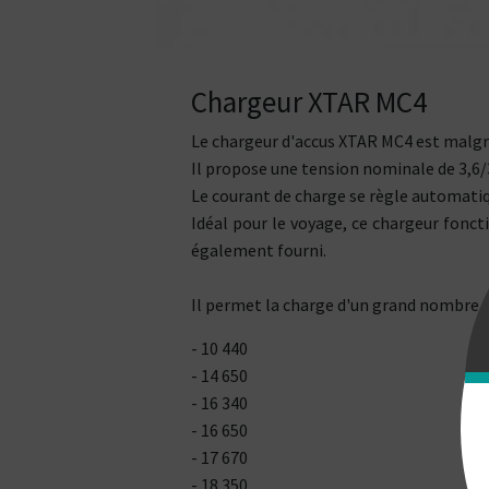
Chargeur XTAR MC4
Le chargeur d'accus XTAR MC4 est malgré 
Il propose une tension nominale de 3,6/3
Le courant de charge se règle automatiq
Idéal pour le voyage, ce chargeur fonct
également fourni.
Il permet la charge d'un grand nombre 
- 10 440
- 14 650
- 16 340
- 16 650
- 17 670
- 18 350