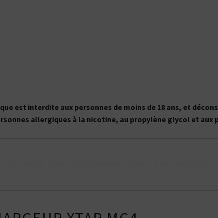
onique est interdite aux personnes de moins de 18 ans, et déc
ersonnes allergiques à la nicotine, au propylène glycol et aux
En savoir plus sur la marque Xtar et ses produits
Kits pour Fumeur
Kits pour Fumeur
MODÉRÉ
IMPORTANT
Saveur
Les
Saveur
Arôme