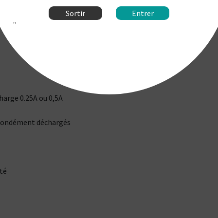
Sortir
Entrer
"
harge 0.25A ou 0,5A
rofondément déchargés
ité