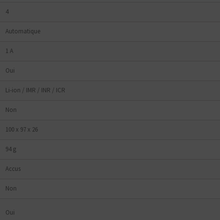
tes plutôt ?
4
Bottom
Feeder
Automatique
E-Pipe
1 A
Oui
Li-ion / IMR / INR / ICR
Non
100 x 97 x 26
94 g
Accus
Non
Oui