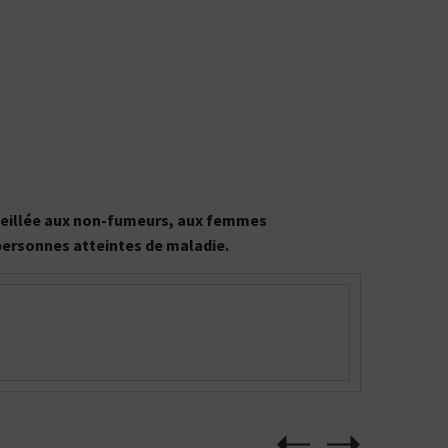
onseillée aux non-fumeurs, aux femmes
 personnes atteintes de maladie.
CBD : L'UNIVERS DÉDIÉ À LA R
LE DRUGSTORE DU PI
Saveur
Arôme
Saveur
Arôme
VOIR