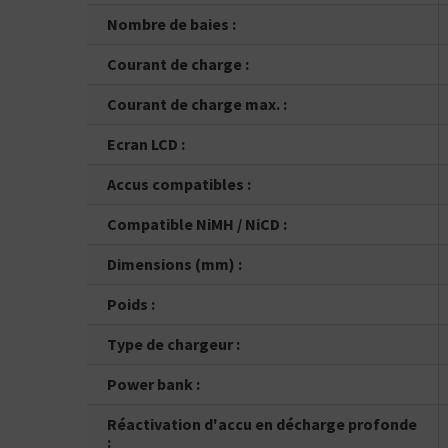
Vous ê
50% / 50%
directe
indirecte
Nombre de baies :
Tube
Box
Courant de charge :
Courant de charge max. :
Ecran LCD :
Accus compatibles :
Compatible NiMH / NiCD :
Dimensions (mm) :
Poids :
Type de chargeur :
Power bank :
Réactivation d'accu en décharge profonde
: