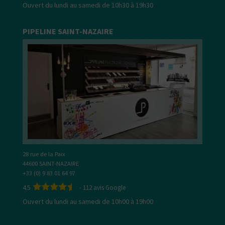
Ouvert du lundi au samedi de 10h30 à 19h30
PIPELINE SAINT-NAZAIRE
28 rue de la Paix
44600 SAINT-NAZAIRE
+33 (0) 9 83 01 64 97
4.5
-
112
avis Google
Ouvert du lundi au samedi de 10h00 à 19h00