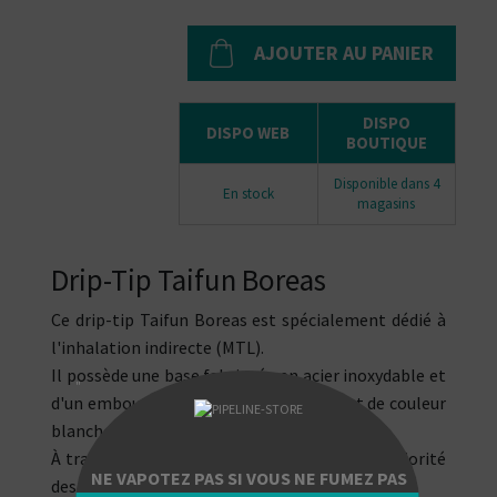
AJOUTER AU PANIER
DISPO
DISPO WEB
BOUTIQUE
Disponible dans 4
En stock
magasins
Drip-Tip Taifun Boreas
Ce drip-tip Taifun Boreas est spécialement dédié à
l'inhalation indirecte (MTL).
Il possède une base fabriquée en acier inoxydable et
"
d'un embout (Tip) conçu en delrin qui est de couleur
blanche, noire ou Wood Green.
À travers son format 510, il conviendra à la majorité
NE VAPOTEZ PAS SI VOUS NE FUMEZ PAS
des atomiseurs et clearomiseurs.