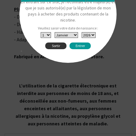
En entrant sur ce site, je reconnais être majeur(e) et
que je suis autorisé(e) par la législation de mon
Plus de détails
:
pays à acheter des produits contenant de la
- Diamètre externe : 9 mm
nicotine.
- Diamètre interne : 3,5 mm
Veuillez saisir votre date de naissance :
- Hauteur (hors connexion) : 12 mm
- Adapté à l'inhalation indirecte (MTL)
Sortir
Entrer
"
Fabriqué en Allemagne par SmokerStore.
L’utilisation de la cigarette électronique est
interdite aux personnes de moins de 18 ans, et
déconseillée aux non-fumeurs, aux femmes
enceintes et allaitantes, aux personnes
allergiques à la nicotine, au propylène glycol et
aux personnes atteintes de maladie.