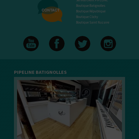
Service client PIPELINE
Boutique Batignolles
Boutique République
Boutique Clichy
Boutique Saint Nazaire
PIPELINE BATIGNOLLES