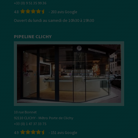
+33 (0) 9 51 35 99 36
4.8
-
203
avis Google
Ouvert du lundi au samedi de 10h30 à 19h30
PIPELINE CLICHY
10 rue Bonnet
92110 CLICHY - Métro Porte de Clichy
+33 (0) 1 47 37 33 75
4.9
-
151
avis Google