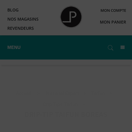
BLOG
MON COMPTE
NOS MAGASINS
MON PANIER
REVENDEURS
MENU
Accueil
>
Matériel Expert
>
Taifun
>
Drip Tips Taifun
>
DRIP-TIP TAIFUN BOREAS