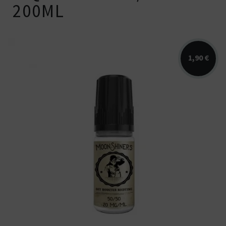
200ML
1,90 €
Booster Moonshiners en 10ml et 20
mg/ml de nicotine. PG/VG de 50/50.