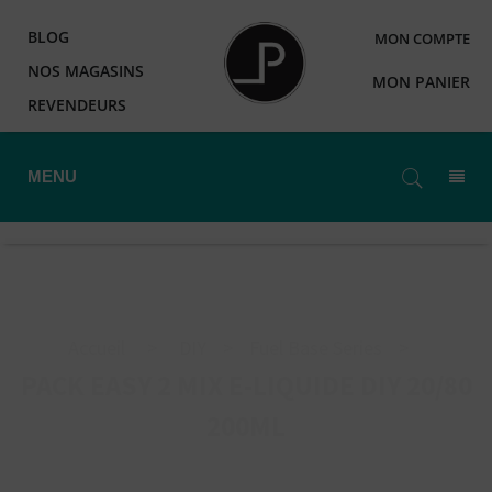
BLOG
MON COMPTE
NOS MAGASINS
MON PANIER
REVENDEURS
MENU
Accueil
>
DIY
>
Fuel Base Series
>
PACK EASY 2 MIX E-LIQUIDE DIY 20/80
200ML