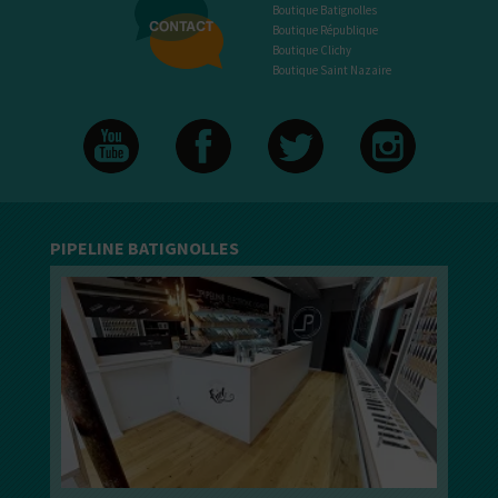
Boutique Batignolles
Boutique République
Boutique Clichy
Boutique Saint Nazaire
PIPELINE BATIGNOLLES