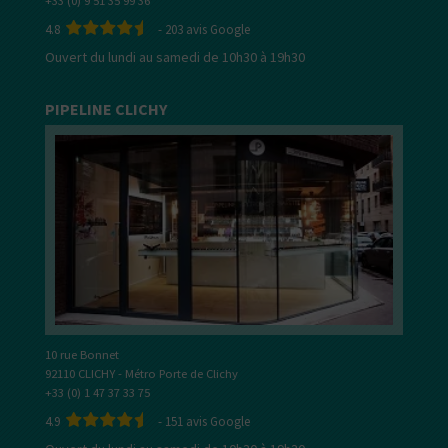
+33 (0) 9 51 35 99 36
4.8
-
203
avis Google
Ouvert du lundi au samedi de 10h30 à 19h30
PIPELINE CLICHY
10 rue Bonnet
92110 CLICHY - Métro Porte de Clichy
+33 (0) 1 47 37 33 75
4.9
-
151
avis Google