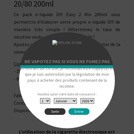
20/80 200ml
Ce pack e-liquide DIY Easy 2 Mix 200ml vous
permettra d'élaborer votre propre e-liquide DIY de
manière très simple ! Déterminez le taux de
nicotine voulu, mixez et vous êtes prêt !
"
Ajoutez un arôme concentré DIY pour apporter de la
saveur à l'ensemble.
NE VAPOTEZ PAS SI VOUS NE FUMEZ PAS
Composition du e-liquide DIY :
En entrant sur ce site, je reconnais être majeur(e) et
- 20% de Propylène Glycol (PG)
que je suis autorisé(e) par la législation de mon
- 80% de Glycérine Végétale (VG)
pays à acheter des produits contenant de la
nicotine.
Veuillez saisir votre date de naissance :
Fabriqué en France par LIPS.
Contenance de 200 ml.
Disponible en 3 ou 6 mg/ml de nicotine.
Sortir
Entrer
"
L’utilisation de la cigarette électronique est