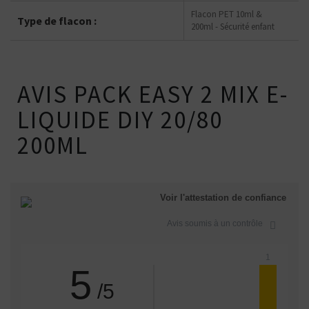
Flacon PET 10ml &
Type de flacon :
200ml - Sécurité enfant
AVIS PACK EASY 2 MIX E-
LIQUIDE DIY 20/80
200ML
Voir l'attestation de confiance
Avis soumis à un contrôle
1
5
/5