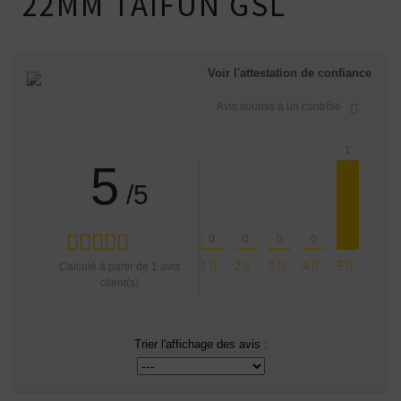
22MM TAIFUN GSL
Voir l'attestation de confiance
Avis soumis à un contrôle
1
5
/5
0
0
0
0
1
2
3
4
5
Calculé à partir de
1
avis
client(s)
Trier l'affichage des avis :