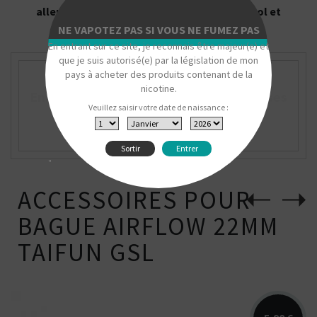
allergiques à la nicotine, au propylène glycol et
aux personnes atteintes de maladie.
NE VAPOTEZ PAS SI VOUS NE FUMEZ PAS
En entrant sur ce site, je reconnais être majeur(e) et
que je suis autorisé(e) par la législation de mon
pays à acheter des produits contenant de la
nicotine.
En savoir plus sur la marque Taifun et ses
Veuillez saisir votre date de naissance :
produits
Sortir
Entrer
"
ACCESSOIRES POUR
BAGUE AIRFLOW 22MM
TAIFUN GSL