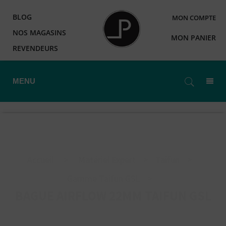
BLOG
MON COMPTE
NOS MAGASINS
MON PANIER
REVENDEURS
MENU
Accueil
>
Matériel Expert
>
Taifun
>
Gamme Taifun GSL
>
BAGUE AIRFLOW 22MM TAIFUN GSL