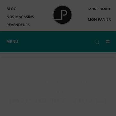
BLOG
MON COMPTE
NOS MAGASINS
MON PANIER
REVENDEURS
MENU
Accueil
>
Matériel Expert
>
Taifun
>
Gamme Taifun GT3
>
TANK XS TAIFUN GT3 INOX / VERRE