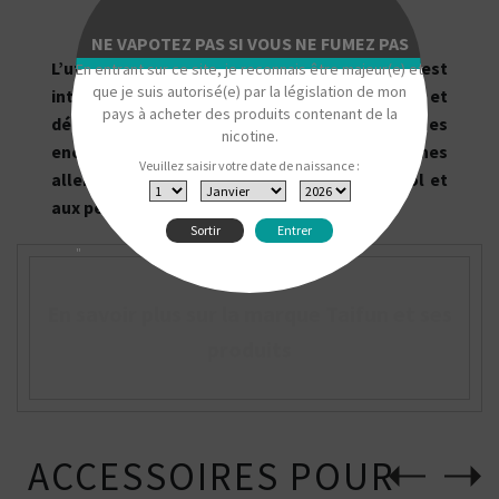
NE VAPOTEZ PAS SI VOUS NE FUMEZ PAS
L’utilisation de la cigarette électronique est
En entrant sur ce site, je reconnais être majeur(e) et
que je suis autorisé(e) par la législation de mon
interdite aux personnes de moins de 18 ans, et
pays à acheter des produits contenant de la
déconseillée aux non-fumeurs, aux femmes
nicotine.
enceintes et allaitantes, aux personnes
Veuillez saisir votre date de naissance :
allergiques à la nicotine, au propylène glycol et
aux personnes atteintes de maladie.
Sortir
Entrer
"
En savoir plus sur la marque Taifun et ses
produits
ACCESSOIRES POUR