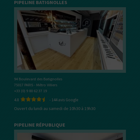
PIPELINE BATIGNOLLES
94 Boulevard des Batignolles
75017 PARIS - Métro Villiers
+33 (0) 9 80 62 37 19
4.8
-
144
avis Google
Ouvert du lundi au samedi de 10h30 à 19h30
PIPELINE RÉPUBLIQUE