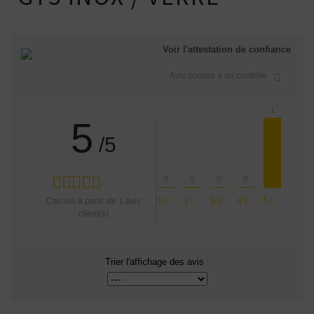
Voir l'attestation de confiance
Avis soumis à un contrôle
1
5
/5
0
0
0
0
1
2
3
4
5
Calculé à partir de
1
avis
client(s)
Trier l'affichage des avis :