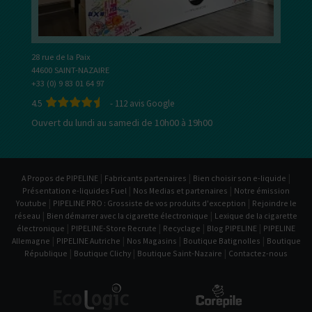
28 rue de la Paix
44600 SAINT-NAZAIRE
+33 (0) 9 83 01 64 97
4.5
-
112
avis Google
Ouvert du lundi au samedi de 10h00 à 19h00
|
|
|
A Propos de PIPELINE
Fabricants partenaires
Bien choisir son e-liquide
|
|
Présentation e-liquides Fuel
Nos Medias et partenaires
Notre émission
|
|
Youtube
PIPELINE PRO : Grossiste de vos produits d'exception
Rejoindre le
|
|
réseau
Bien démarrer avec la cigarette électronique
Lexique de la cigarette
|
|
|
|
électronique
PIPELINE-Store Recrute
Recyclage
Blog PIPELINE
PIPELINE
|
|
|
|
Allemagne
PIPELINE Autriche
Nos Magasins
Boutique Batignolles
Boutique
|
|
|
République
Boutique Clichy
Boutique Saint-Nazaire
Contactez-nous