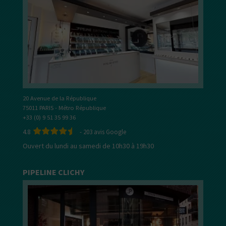
20 Avenue de la République
75011 PARIS - Métro République
+33 (0) 9 51 35 99 36
4.8
-
203
avis Google
Ouvert du lundi au samedi de 10h30 à 19h30
PIPELINE CLICHY