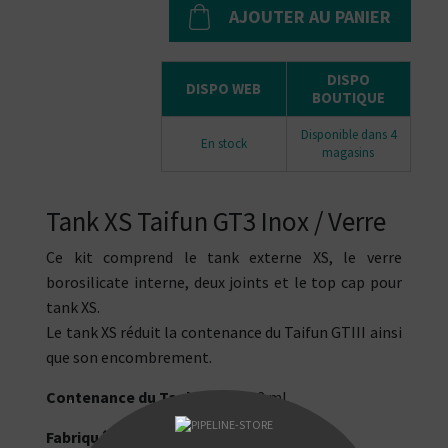
AJOUTER AU PANIER
DISPO
DISPO WEB
BOUTIQUE
Disponible dans 4
En stock
magasins
Tank XS Taifun GT3 Inox / Verre
Ce kit comprend le tank externe XS, le verre
borosilicate interne, deux joints et le top cap pour
tank XS.
Le tank XS réduit la contenance du Taifun GTIII ainsi
que son encombrement.
Contenance du Tank XS GT3
: 2 ml.
"
Fabriqué en Allemagne par SmokerStore