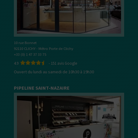
10 rue Bonnet
92110 CLICHY - Métro Porte de Clichy
+33 (0) 1 47 37 33 75
4.9
-
151
avis Google
Ouvert du lundi au samedi de 10h30 à 19h30
PIPELINE SAINT-NAZAIRE