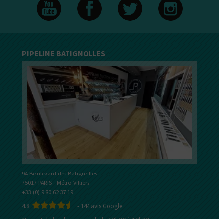
PIPELINE BATIGNOLLES
94 Boulevard des Batignolles
75017 PARIS - Métro Villiers
+33 (0) 9 80 62 37 19
4.8
-
144
avis Google