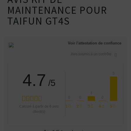
MAINTENANCE POUR
TAIFUN GT4S
Voir l'attestation de confiance
Avis soumis à un contrôle
4.7
5
/5
1
0
0
0
1
2
3
4
5
Calculé à partir de
6
avis
client(s)