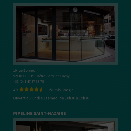
10 rue Bonnet
92110 CLICHY - Métro Porte de Clichy
+33 (0) 1 47 37 33 75
4.9
-
151
avis Google
Ouvert du lundi au samedi de 10h30 à 19h30
PIPELINE SAINT-NAZAIRE