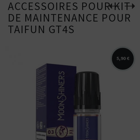
ACCESSOIRES POUR KIT
DE MAINTENANCE POUR
TAIFUN GT4S
5,90 €
Arômes : framboise bleue, baies, myrtille.
E-liquide Moonshiners....