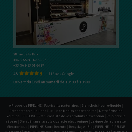
28 rue de la Paix
44600 SAINT-NAZAIRE
+33 (0) 9 83 01 64 97
4.5
-
112
avis Google
Ouvert du lundi au samedi de 10h00 à 19h00
|
|
|
A Propos de PIPELINE
Fabricants partenaires
Bien choisir son e-liquide
|
|
Présentation e-liquides Fuel
Nos Medias et partenaires
Notre émission
|
|
Youtube
PIPELINE PRO : Grossiste de vos produits d'exception
Rejoindre le
|
|
réseau
Bien démarrer avec la cigarette électronique
Lexique de la cigarette
|
|
|
|
électronique
PIPELINE-Store Recrute
Recyclage
Blog PIPELINE
PIPELINE
|
|
|
|
Allemagne
PIPELINE Autriche
Nos Magasins
Boutique Batignolles
Boutique