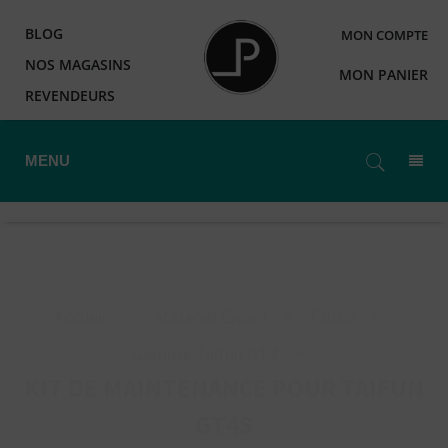
BLOG
MON COMPTE
NOS MAGASINS
MON PANIER
REVENDEURS
MENU
Accueil
>
Matériel Expert
>
Taifun
>
Gamme Taifun GT4
>
KIT DE MAINTENANCE POUR TAIFUN
GT4S